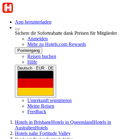
App herunterladen
Sichere dir Sofortrabatte dank Preisen für Mitglieder
Anmelden
Mehr zu Hotels.com Rewards
Posteingang
Reisen buchen
Hilfe
Deutsch · EUR · DE
Unterkunft registrieren
Meine Reisen
Feedback
Hotels in Brisbane
Hotels in Queensland
Hotels in
Australien
Hotels
Hotels nahe Fortitude Valley