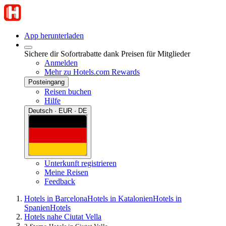
App herunterladen
Sichere dir Sofortrabatte dank Preisen für Mitglieder
Anmelden
Mehr zu Hotels.com Rewards
Posteingang
Reisen buchen
Hilfe
Deutsch · EUR · DE
Unterkunft registrieren
Meine Reisen
Feedback
Hotels in Barcelona
Hotels in Katalonien
Hotels in
Spanien
Hotels
Hotels nahe Ciutat Vella