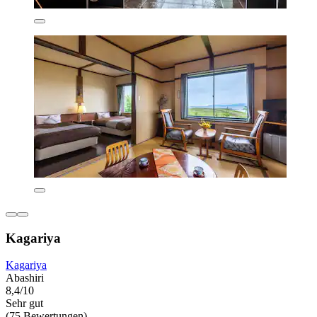
Kagariya
Kagariya
Abashiri
8,4/10
Sehr gut
(75 Bewertungen)