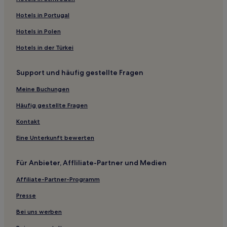
Familien in South Bank
Hotels in Portugal
Hotels mit Küchenzeile in South Bank
Hotels in Polen
Hotels mit Pool in South Bank
Hotels in der Türkei
Luxus in South Bank
Support und häufig gestellte Fragen
Hotels mit Küchenzeile in South Brisbane
Meine Buchungen
Hotels mit Pool in South Brisbane
Hotels mit Parkplatz in South Brisbane
Häufig gestellte Fragen
Familien in South Brisbane
Kontakt
Business in Kangaroo Point
Eine Unterkunft bewerten
Hotels mit Fitnessbereich nahe Streets Beach
Für Anbieter, Affliliate-Partner und Medien
Luxus nahe Streets Beach
Affiliate-Partner-Programm
Günstige nahe Streets Beach
Presse
Hotels mit Parkplatz nahe Streets Beach
Hotels mit Pool in Main Beach
Bei uns werben