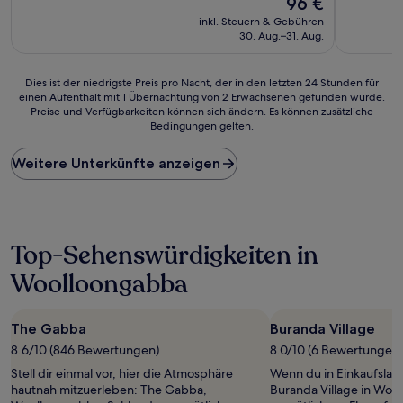
96 €
10,
10,
Preis
Wunderbar,
Hervorrag
inkl. Steuern & Gebühren
beträgt
(1.001
(1.000
30. Aug.–31. Aug.
96 €
Bewertungen)
Bewertun
Dies
Dies ist der niedrigste Preis pro Nacht, der in den letzten 24 Stunden für
einen Aufenthalt mit 1 Übernachtung von 2 Erwachsenen gefunden wurde.
ist
Preise und Verfügbarkeiten können sich ändern. Es können zusätzliche
der
Bedingungen gelten.
niedrigste
Preis
Weitere Unterkünfte anzeigen
pro
Nacht,
der
in
den
letzten
Top-Sehenswürdigkeiten in
24 Stunden
Woolloongabba
für
einen
Aufenthalt
mit
The Gabba
Buranda Village
1 Übernachtung
8.6/10 (846 Bewertungen)
8.0/10 (6 Bewertungen)
von
Stell dir einmal vor, hier die Atmosphäre
Wenn du in Einkaufslau
2 Erwachsenen
hautnah mitzuerleben: The Gabba,
Buranda Village in Woo
gefunden