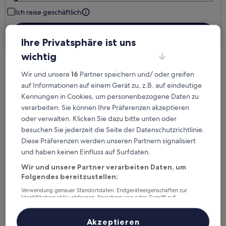
Ich reise geschäftlich
Suchen
Ihre Privatsphäre ist uns
wichtig
Kostenlose Stornierung bei
Wir und unsere
16
Partner speichern und/ oder greifen
Planänderungen
auf Informationen auf einem Gerät zu, z.B. auf eindeutige
Kennungen in Cookies, um personenbezogene Daten zu
verarbeiten. Sie können Ihre Präferenzen akzeptieren
Verdiene Prämien für jede
oder verwalten. Klicken Sie dazu bitte unten oder
wahrgenommene Übernachtung
besuchen Sie jederzeit die Seite der Datenschutzrichtlinie.
Diese Präferenzen werden unseren Partnern signalisiert
Mehr sparen mit Preisen für Mitglieder
und haben keinen Einfluss auf Surfdaten.
Wir und unsere Partner verarbeiten Daten, um
Folgendes bereitzustellen:
Überprüfe die Preise für diese Daten
Verwendung genauer Standortdaten. Endgeräteeigenschaften zur
Identifikation aktiv abfragen. Speichern von oder Zugriff auf
Informationen auf einem Endgerät. Personalisierte Werbung und
Heute
Morgen
Inhalte, Messung von Werbeleistung und der Performance von Inhalten,
Zielgruppenforschung sowie Entwicklung und Verbesserung von
Akzeptieren
6. Aug. - 7. Aug.
7. Aug. - 8. Aug.
Angeboten.