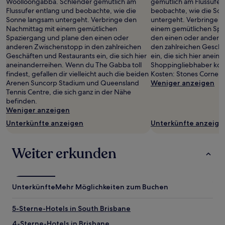
Woolloongabba. Schlender gemütlich am
gemütlich am Flussufer
wurde.
Flussufer entlang und beobachte, wie die
beobachte, wie die So
Preise
Sonne langsam untergeht. Verbringe den
untergeht. Verbringe d
und
Nachmittag mit einem gemütlichen
einem gemütlichen Spa
Verfügbarkeiten
Spaziergang und plane den einen oder
den einen oder andere
können
anderen Zwischenstopp in den zahlreichen
den zahlreichen Geschä
sich
Geschäften und Restaurants ein, die sich hier
ein, die sich hier anein
ändern.
aneinanderreihen. Wenn du The Gabba toll
Shoppingliebhaber kom
Es
findest, gefallen dir vielleicht auch die beiden
Kosten: Stones Corner V
können
Arenen Suncorp Stadium und Queensland
Weniger anzeigen
zusätzliche
Tennis Centre, die sich ganz in der Nähe
Bedingungen
befinden.
gelten.
Weniger anzeigen
Unterkünfte anzeigen
Unterkünfte anzeige
Weiter erkunden
Unterkünfte
Mehr Möglichkeiten zum Buchen
5-Sterne-Hotels in South Brisbane
4-Sterne-Hotels in Brisbane