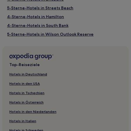
5-Sterne-Hotels in Streets Beach
4-Sterne-Hotels in Hamilton
4-Sterne-Hotels in South Bank
5-Sterne-Hotels in Wilson Outlook Reserve
Strand in Biggera Waters
Familien in Bowen Hills
Luxus in Brisbane
Top-Reiseziele
Lgbtqia-Freundliche in Brisbane
Hotels in Deutschland
Hotels mit inbegriffenem Frühstück in Brisbane
Hotels in den USA
Haustierfreundliche in Brisbane
Hotels in Tschechien
Hotels mit Parkplatz in Brisbane
Hotels in Österreich
Familien in Brisbane
Hotels in den Niederlanden
Luxus in New Farm
Hotels in Italien
Günstige in Southport
Haustierfreundliche nahe Shorncliffe Beach
Hotels in Schweden