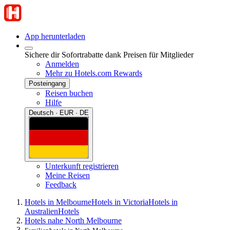
App herunterladen
Sichere dir Sofortrabatte dank Preisen für Mitglieder
Anmelden
Mehr zu Hotels.com Rewards
Posteingang
Reisen buchen
Hilfe
Deutsch · EUR · DE
Unterkunft registrieren
Meine Reisen
Feedback
Hotels in Melbourne
Hotels in Victoria
Hotels in
Australien
Hotels
Hotels nahe North Melbourne