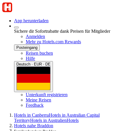
App herunterladen
Sichere dir Sofortrabatte dank Preisen für Mitglieder
Anmelden
Mehr zu Hotels.com Rewards
Posteingang
Reisen buchen
Hilfe
Deutsch · EUR · DE
Unterkunft registrieren
Meine Reisen
Feedback
Hotels in Canberra
Hotels in Australian Capital
Territory
Hotels in Australien
Hotels
Hotels nahe Braddon