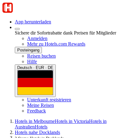
App herunterladen
Sichere dir Sofortrabatte dank Preisen für Mitglieder
Anmelden
Mehr zu Hotels.com Rewards
Posteingang
Reisen buchen
Hilfe
Deutsch · EUR · DE
Unterkunft registrieren
Meine Reisen
Feedback
Hotels in Melbourne
Hotels in Victoria
Hotels in
Australien
Hotels
Hotels nahe Docklands