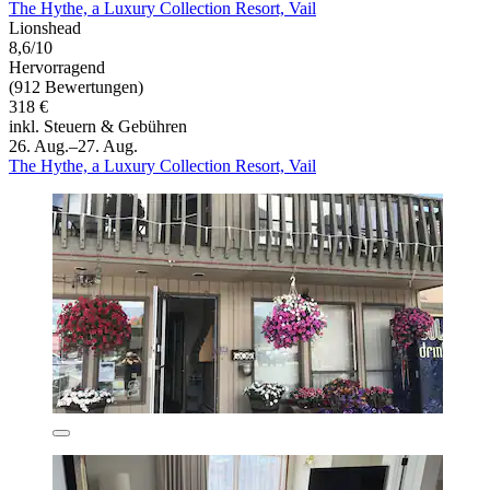
The Hythe, a Luxury Collection Resort, Vail
Lionshead
8,6/10
Hervorragend
(912 Bewertungen)
318 €
inkl. Steuern & Gebühren
26. Aug.–27. Aug.
The Hythe, a Luxury Collection Resort, Vail