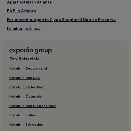
Aparthotels in Atlanta
B&B in Atlanta
Ferienwohnungen in Clyde Shepherd Nature Preserve
Familien in Ellijay
Hotels mit inbegriffenem Frühstück in Atlanta
Familien in Atlanta
Familien in Covington
Top-Reiseziele
Günstige in Griffin
Hotels in Deutschland
Hotels mit inbegriffenem Frühstück in Cartersville
Hotels in den USA
Hotels mit inbegriffenem Frühstück in Fairburn
Hotels in Tschechien
Günstige in Zentral-Georgia
Hotels in Österreich
Günstige in North Georgia Mountains
Hotels in den Niederlanden
Luxus in North Georgia Mountains
Hotels in Italien
Familien in Cumming
Familien in Stone Mountain
Hotels in Schweden