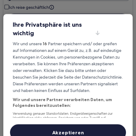
Ich reise geschäftlich
Suchen
Ihre Privatsphäre ist uns
wichtig
Kostenlose Stornierung bei
Wir und unsere
16
Partner speichern und/ oder greifen
Planänderungen
auf Informationen auf einem Gerät zu, z.B. auf eindeutige
Kennungen in Cookies, um personenbezogene Daten zu
verarbeiten. Sie können Ihre Präferenzen akzeptieren
Verdiene Prämien für jede
oder verwalten. Klicken Sie dazu bitte unten oder
wahrgenommene Übernachtung
besuchen Sie jederzeit die Seite der Datenschutzrichtlinie.
Diese Präferenzen werden unseren Partnern signalisiert
Mehr sparen mit Preisen für Mitglieder
und haben keinen Einfluss auf Surfdaten.
Wir und unsere Partner verarbeiten Daten, um
Folgendes bereitzustellen:
Überprüfe die Preise für diese Daten
Verwendung genauer Standortdaten. Endgeräteeigenschaften zur
Identifikation aktiv abfragen. Speichern von oder Zugriff auf
Informationen auf einem Endgerät. Personalisierte Werbung und
Heute
Morgen
Inhalte, Messung von Werbeleistung und der Performance von Inhalten,
Zielgruppenforschung sowie Entwicklung und Verbesserung von
Akzeptieren
6. Aug. - 7. Aug.
7. Aug. - 8. Aug.
Angeboten.