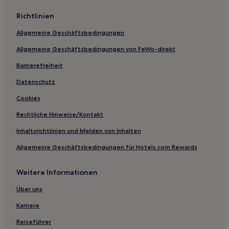
Hotels mit Pool in Athens
Richtlinien
Hotels mit Fitnessbereich in Athens
Allgemeine Geschäftsbedingungen
Hotels mit Parkplatz in Jasper
Allgemeine Geschäftsbedingungen von FeWo-direkt
Great Lakes: Hotels
Barrierefreiheit
Hotels nahe DeKalb-Peachtree
Boulevard Heights: Hotels
Datenschutz
Hotels nahe Atlanta Daily World
Cookies
Hotels nahe Dixie Coca-Cola Bottling Plant
Rechtliche Hinweise/Kontakt
Clayton County: Hotels
Inhaltsrichtlinien und Melden von Inhalten
Jasper Hotels
Allgemeine Geschäftsbedingungen für Hotels.com Rewards
Hotels nahe Château Élan Winery
Weitere Informationen
Five Forks: Hotels
Kingston Hotels
Über uns
Auburn Hotels
Karriere
Florida Höhen: Hotels
Reiseführer