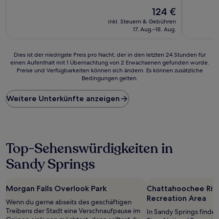
10,
10,
Hervorragend,
Der
Wunderba
124 €
(2.054
Preis
(825
inkl. Steuern & Gebühren
Bewertungen)
beträgt
Bewertun
17. Aug.–18. Aug.
124 €
Dies
Dies ist der niedrigste Preis pro Nacht, der in den letzten 24 Stunden für
einen Aufenthalt mit 1 Übernachtung von 2 Erwachsenen gefunden wurde.
ist
Preise und Verfügbarkeiten können sich ändern. Es können zusätzliche
der
Bedingungen gelten.
niedrigste
Preis
Weitere Unterkünfte anzeigen
pro
Nacht,
der
in
den
letzten
Top-Sehenswürdigkeiten in
24 Stunden
Sandy Springs
für
einen
Aufenthalt
mit
Morgan Falls Overlook Park
Chattahoochee Rive
1 Übernachtung
Recreation Area
Wenn du gerne abseits des geschäftigen
von
Treibens der Stadt eine Verschnaufpause im
In Sandy Springs finde
2 Erwachsenen