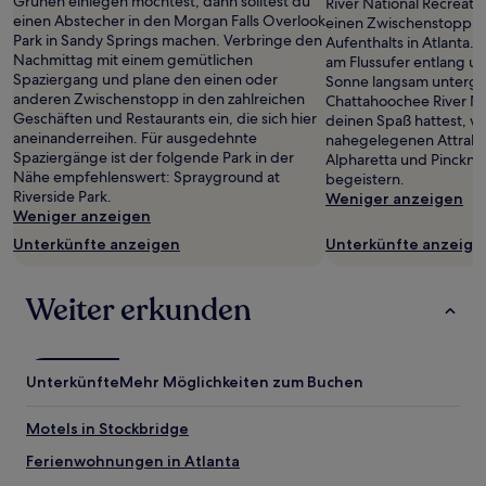
Grünen einlegen möchtest, dann solltest du
River National Recreatio
gefunden
einen Abstecher in den Morgan Falls Overlook
einen Zwischenstopp w
wurde.
Park in Sandy Springs machen. Verbringe den
Aufenthalts in Atlanta.
Preise
Nachmittag mit einem gemütlichen
am Flussufer entlang u
und
Spaziergang und plane den einen oder
Sonne langsam unterge
Verfügbarkeiten
anderen Zwischenstopp in den zahlreichen
Chattahoochee River Na
können
Geschäften und Restaurants ein, die sich hier
deinen Spaß hattest, w
sich
aneinanderreihen. Für ausgedehnte
nahegelegenen Attrakt
ändern.
Spaziergänge ist der folgende Park in der
Alpharetta und Pinckney
Es
Nähe empfehlenswert: Sprayground at
begeistern.
können
Riverside Park.
Weniger anzeigen
zusätzliche
Weniger anzeigen
Bedingungen
gelten.
Unterkünfte anzeigen
Unterkünfte anzeige
Weiter erkunden
Unterkünfte
Mehr Möglichkeiten zum Buchen
Motels in Stockbridge
Ferienwohnungen in Atlanta