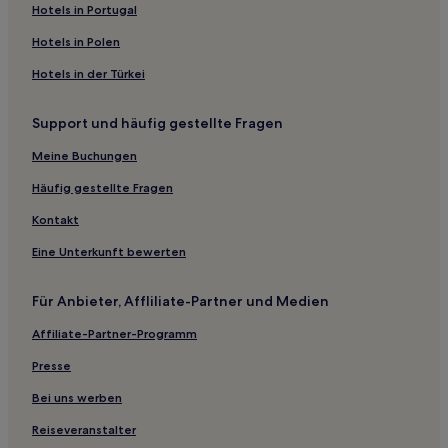
Familien in Canton
Hotels in Portugal
Günstige in Gainesville
Hotels in Polen
Familien in Gainesville
Hotels in der Türkei
Günstige in Nordwest-Georgia
Support und häufig gestellte Fragen
Hotels mit inbegriffenem Frühstück in Northlake
Meine Buchungen
Hotels mit inbegriffenem Frühstück in Kennesaw
Hotels mit Pool in Rome
Häufig gestellte Fragen
Familien in Rome
Kontakt
Business in Rome
Eine Unterkunft bewerten
Haustierfreundliche in Rome
Für Anbieter, Affliliate-Partner und Medien
Hotels mit inbegriffenem Frühstück in Decatur
Affiliate-Partner-Programm
Familien in Decatur
Presse
Hotels mit Parkplatz in Alpharetta
Familien in Smyrna
Bei uns werben
Familien in Duluth
Reiseveranstalter