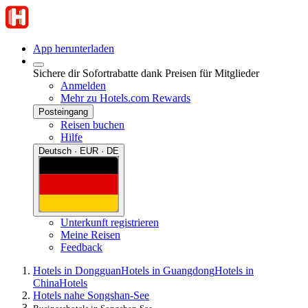
App herunterladen
Sichere dir Sofortrabatte dank Preisen für Mitglieder
Anmelden
Mehr zu Hotels.com Rewards
Posteingang
Reisen buchen
Hilfe
Deutsch · EUR · DE
Unterkunft registrieren
Meine Reisen
Feedback
Hotels in Dongguan
Hotels in Guangdong
Hotels in
China
Hotels
Hotels nahe Songshan-See