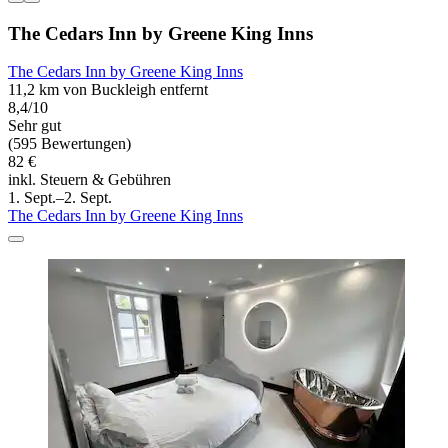
The Cedars Inn by Greene King Inns
The Cedars Inn by Greene King Inns
11,2 km von Buckleigh entfernt
8,4/10
Sehr gut
(595 Bewertungen)
82 €
inkl. Steuern & Gebühren
1. Sept.–2. Sept.
The Cedars Inn by Greene King Inns