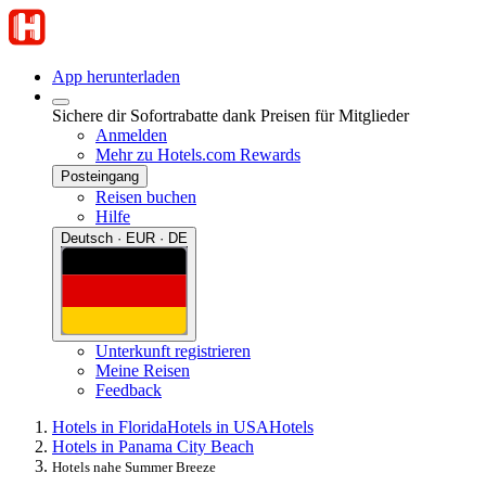
App herunterladen
Sichere dir Sofortrabatte dank Preisen für Mitglieder
Anmelden
Mehr zu Hotels.com Rewards
Posteingang
Reisen buchen
Hilfe
Deutsch · EUR · DE
Unterkunft registrieren
Meine Reisen
Feedback
Hotels in Florida
Hotels in USA
Hotels
Hotels in Panama City Beach
Hotels nahe Summer Breeze