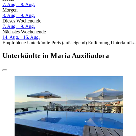
7. Aug. - 8. Aug.
Morgen
8. Aug. - 9. Aug.
Dieses Wochenende
7. Aug. - 9. Aug.
Nächstes Wochenende
14. Aug. - 16. Aug.
Empfohlene Unterkünfte
Preis (aufsteigend)
Entfernung
Unterkunftss
Unterkünfte in María Auxiliadora