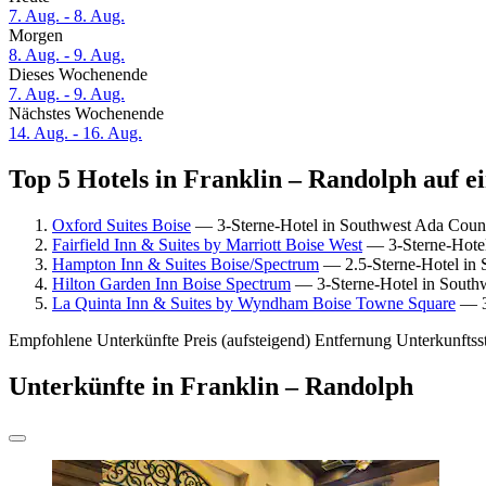
7. Aug. - 8. Aug.
Morgen
8. Aug. - 9. Aug.
Dieses Wochenende
7. Aug. - 9. Aug.
Nächstes Wochenende
14. Aug. - 16. Aug.
Top 5 Hotels in Franklin – Randolph auf e
Oxford Suites Boise
— 3-Sterne-Hotel in Southwest Ada Count
Fairfield Inn & Suites by Marriott Boise West
— 3-Sterne-Hotel
Hampton Inn & Suites Boise/Spectrum
— 2.5-Sterne-Hotel in 
Hilton Garden Inn Boise Spectrum
— 3-Sterne-Hotel in Southw
La Quinta Inn & Suites by Wyndham Boise Towne Square
— 3-
Empfohlene Unterkünfte
Preis (aufsteigend)
Entfernung
Unterkunftss
Unterkünfte in Franklin – Randolph