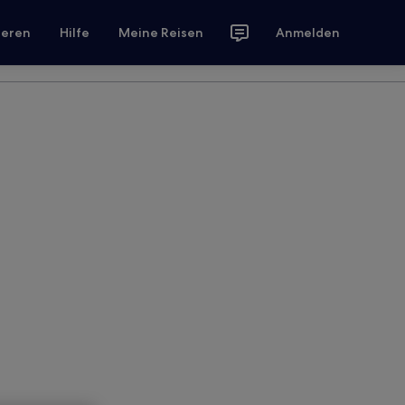
ieren
Hilfe
Meine Reisen
Anmelden