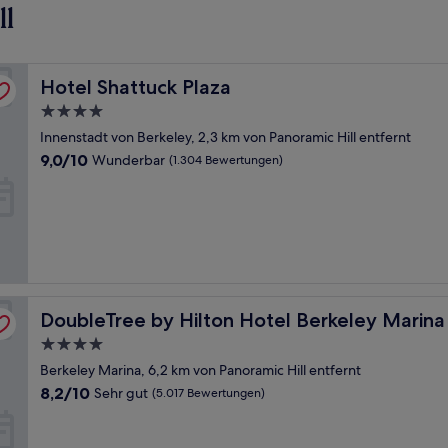
ll
Hotel Shattuck Plaza
Hotel Shattuck Plaza
4.0-
Sterne-
Innenstadt von Berkeley, 2,3 km von Panoramic Hill entfernt
Unterkunft
9.0
9,0/10
Wunderbar
(1.304 Bewertungen)
von
10,
Wunderbar,
(1.304
Bewertungen)
DoubleTree by Hilton Hotel Berkeley Marina
DoubleTree by Hilton Hotel Berkeley Marina
4.0-
Sterne-
Berkeley Marina, 6,2 km von Panoramic Hill entfernt
Unterkunft
8.2
8,2/10
Sehr gut
(5.017 Bewertungen)
von
10,
Sehr