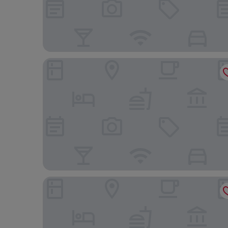
Hilton Garden Inn San Francisco/Oakland Bay Bri
Executive Inn & Suites Embarcadero Cove