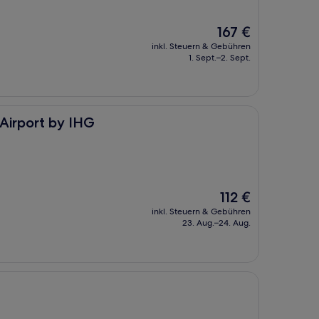
Der
167 €
Preis
inkl. Steuern & Gebühren
beträgt
1. Sept.–2. Sept.
167 €
IHG
-Airport by IHG
Der
112 €
Preis
inkl. Steuern & Gebühren
beträgt
23. Aug.–24. Aug.
112 €