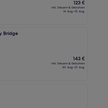
Der
123 €
Preis
inkl. Steuern & Gebühren
beträgt
14. Aug.–15. Aug.
123 €
y Bridge
Der
143 €
Preis
inkl. Steuern & Gebühren
beträgt
30. Aug.–31. Aug.
143 €