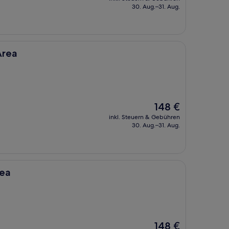
beträgt
30. Aug.–31. Aug.
115 €
Area
Der
148 €
Preis
inkl. Steuern & Gebühren
beträgt
30. Aug.–31. Aug.
148 €
rea
Der
148 €