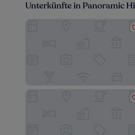
Unterkünfte in Panoramic Hi
Hotel Shattuck Plaza
DoubleTree by Hilton Hotel Berkeley Marina