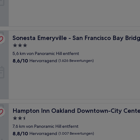
Wunderbar,
(1.046
Bewertungen)
Sonesta Emeryville - San Francisco Bay Bridge
Sonesta Emeryville - San Francisco Bay Brid
3.0-
Sterne-
5,6 km von Panoramic Hill entfernt
Unterkunft
8.6
8,6/10
Hervorragend
(1.626 Bewertungen)
von
10,
Hervorragend,
(1.626
Bewertungen)
Hampton Inn Oakland Downtown-City Center
Hampton Inn Oakland Downtown-City Cente
2.5-
Sterne-
7,6 km von Panoramic Hill entfernt
Unterkunft
8.8
8,8/10
Hervorragend
(1.007 Bewertungen)
von