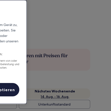
em Gerät zu,
eiten. Sie
 oder
rden unseren
n:
Mehr sparen mit Preisen für
Mitglieder
chern von oder
rbeleistung und
boten.
ptieren
Nächstes Wochenende
14. Aug. - 16. Aug.
Unterkunftsstandard