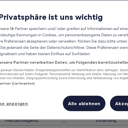
 Privatsphäre ist uns wichtig
nsere
16
Partner speichern und/ oder greifen auf Informationen auf ein
eindeutige Kennungen in Cookies, um personenbezogene Daten zu verarb
e Präferenzen akzeptieren oder verwalten. Klicken Sie dazu bitte unten
ie jederzeit die Seite der Datenschutzrichtlinie. Diese Präferenzen we
ignalisiert und haben keinen Einfluss auf Surfdaten.
unsere Partner verarbeiten Daten, um Folgendes bereitzustelle
Verdiene Prämien für jede
wahrgenommene Übernachtung
enauer Standortdaten. Endgeräteeigenschaften zur Identifikation aktiv abfragen. Spei
Informationen auf einem Endgerät. Personalisierte Werbung und Inhalte, Messung von We
ance von Inhalten, Zielgruppenforschung sowie Entwicklung und Verbesserung von Ange
Partner (Lieferanten)
ke anzeigen
Alle ablehnen
Akze
Morgen
Dieses Wochenende
6. Aug. - 7. Aug.
7. Aug. - 9. Aug.
Preis (aufsteigend)
Entfernung