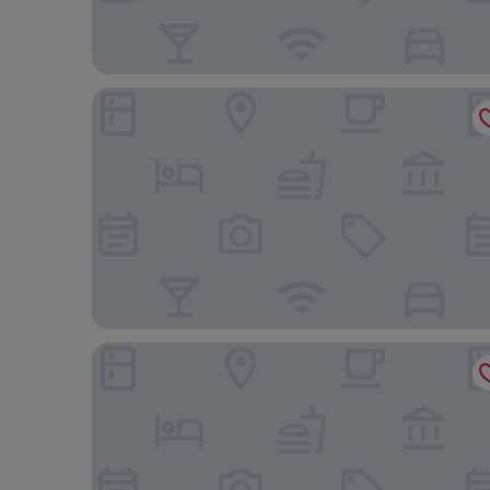
HYATT house Emeryville/San Francisco Bay Area
Hyatt Place Emeryville/San Francisco Bay Area