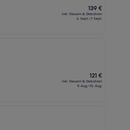
Der
139 €
Preis
inkl. Steuern & Gebühren
beträgt
6. Sept.–7. Sept.
139 €
Der
121 €
Preis
inkl. Steuern & Gebühren
beträgt
9. Aug.–10. Aug.
121 €