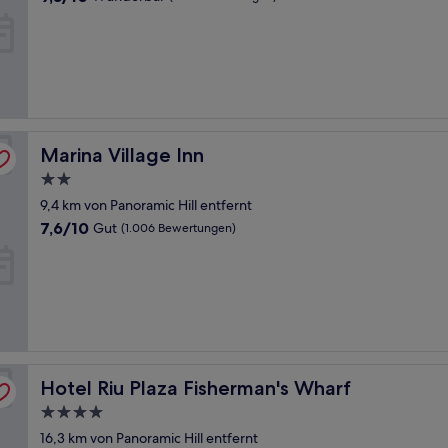
von
10,
Wunderbar,
(1.172
Bewertungen)
Marina Village Inn
Marina Village Inn
2.0-
Sterne-
9,4 km von Panoramic Hill entfernt
Unterkunft
7.6
7,6/10
Gut
(1.006 Bewertungen)
von
10,
Gut,
(1.006
Bewertungen)
Hotel Riu Plaza Fisherman's Wharf
Hotel Riu Plaza Fisherman's Wharf
4.0-
Sterne-
16,3 km von Panoramic Hill entfernt