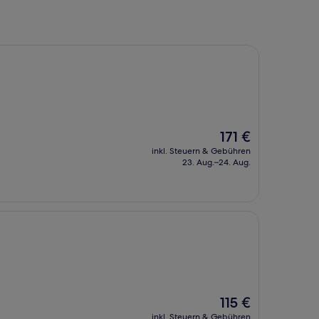
Der
171 €
Preis
inkl. Steuern & Gebühren
beträgt
23. Aug.–24. Aug.
171 €
Der
115 €
Preis
inkl. Steuern & Gebühren