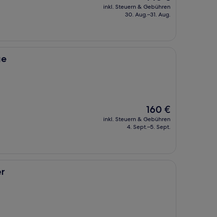
Preis
inkl. Steuern & Gebühren
beträgt
30. Aug.–31. Aug.
148 €
ge
Der
160 €
Preis
inkl. Steuern & Gebühren
beträgt
4. Sept.–5. Sept.
160 €
r