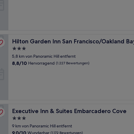
10,
Hervorragend,
(1.007
Bewertungen)
dge
Hilton Garden Inn San Francisco/Oakland Bay Bridge
Hilton Garden Inn San Francisco/Oakland Ba
3.0-
Sterne-
5,8 km von Panoramic Hill entfernt
Unterkunft
8.8
8,8/10
Hervorragend
(1.227 Bewertungen)
von
10,
Hervorragend,
(1.227
Bewertungen)
Executive Inn & Suites Embarcadero Cove
Executive Inn & Suites Embarcadero Cove
3.0-
Sterne-
9 km von Panoramic Hill entfernt
Unterkunft
9.0
9,0/10
Wunderbar
(1.172 Bewertungen)