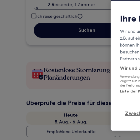
2 Reisende, 1 Zimmer
Ihre
Ich reise geschäftlich
Suchen
Wir und u
z.B. auf 
können Ihr
besuchen S
Partnern s
Wir und 
Kostenlose Stornierung bei
Planänderungen
Verwendung g
Zugriff auf 
der Perform
Liste der 
Überprüfe die Preise für diese Daten
Zwec
Heute
5. Aug. - 6. Aug.
Empfohlene Unterkünfte