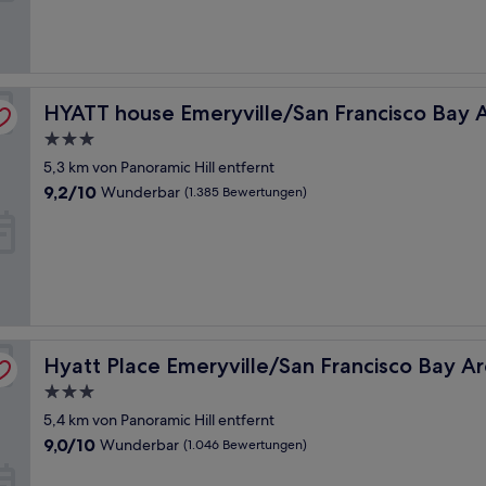
gut,
(5.017
Bewertungen)
HYATT house Emeryville/San Francisco Bay Area
HYATT house Emeryville/San Francisco Bay 
3.0-
Sterne-
5,3 km von Panoramic Hill entfernt
Unterkunft
9.2
9,2/10
Wunderbar
(1.385 Bewertungen)
von
10,
Wunderbar,
(1.385
Bewertungen)
Hyatt Place Emeryville/San Francisco Bay Area
Hyatt Place Emeryville/San Francisco Bay A
3.0-
Sterne-
5,4 km von Panoramic Hill entfernt
Unterkunft
9.0
9,0/10
Wunderbar
(1.046 Bewertungen)
von
10,