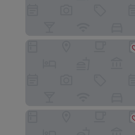
Marina Village Inn
Hotel Riu Plaza Fisherman's Wharf