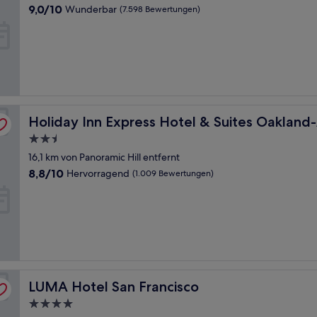
Unterkunft
9.0
9,0/10
Wunderbar
(7.598 Bewertungen)
von
10,
Wunderbar,
(7.598
Bewertungen)
rt by IHG
Holiday Inn Express Hotel & Suites Oakland-Airport by 
Holiday Inn Express Hotel & Suites Oakland
2.5-
Sterne-
16,1 km von Panoramic Hill entfernt
Unterkunft
8.8
8,8/10
Hervorragend
(1.009 Bewertungen)
von
10,
Hervorragend,
(1.009
Bewertungen)
LUMA Hotel San Francisco
LUMA Hotel San Francisco
4.0-