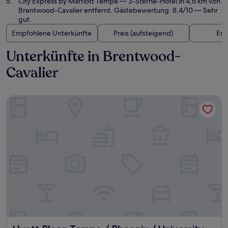
City Express by Marriott Tempe
— 3-Sterne-Hotel in 4,6 km von
Brentwood-Cavalier entfernt. Gästebewertung: 8,4/10 — Sehr
gut.
Empfohlene Unterkünfte
Preis (aufsteigend)
Ent
Unterkünfte in Brentwood-
Cavalier
Hyatt Place Tempe / Phoenix / University
Hyatt Place Tempe / Phoenix / University