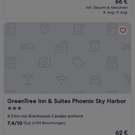
Der
66 €
10,
Preis
Gut,
inkl. Steuern & Gebühren
beträgt
8. Aug.–9. Aug.
(1.086
66 €
Bewertungen)
GreenTree Inn & Suites Phoenix Sky Harbor
GreenTree Inn & Suites Phoenix Sky Harbor
GreenTree Inn & Suites Phoenix Sky Harbor
3.0-
Sterne-
4,5 km von Brentwood-Cavalier entfernt
Unterkunft
7.4
7,4/10
Gut
(2.159 Bewertungen)
von
Der
62 €
10,