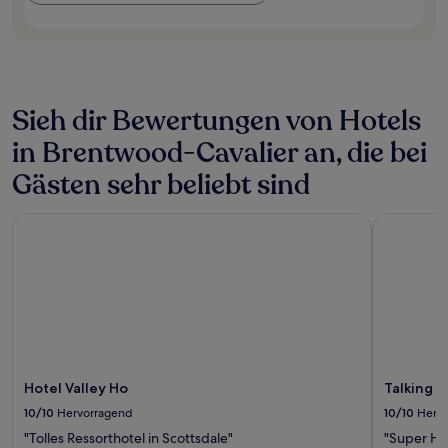
und
Verfügbarkeiten
können
sich
ändern.
Es
können
Sieh dir Bewertungen von Hotels
zusätzliche
in Brentwood-Cavalier an, die bei
Bedingungen
gelten.
Gästen sehr beliebt sind
Hotel Valley Ho
Talking St
Hotel Valley Ho
Talking S
10/10
Hervorragend
10/10
Herv
"Tolles Ressorthotel in Scottsdale"
"Super Hot