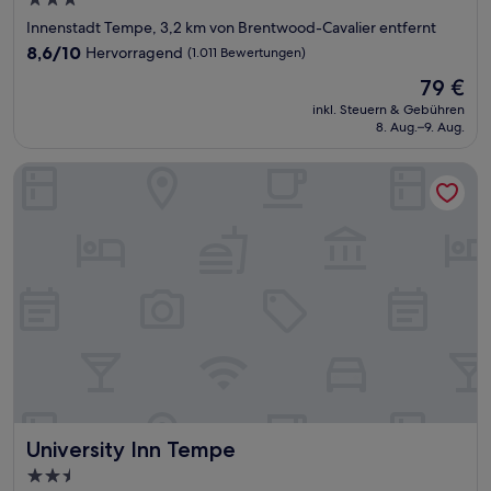
3.0-
Sterne-
Innenstadt Tempe, 3,2 km von Brentwood-Cavalier entfernt
Unterkunft
8.6
8,6/10
Hervorragend
(1.011 Bewertungen)
von
Der
79 €
10,
Preis
Hervorragend,
inkl. Steuern & Gebühren
beträgt
8. Aug.–9. Aug.
(1.011
79 €
Bewertungen)
University Inn Tempe
University Inn Tempe
University Inn Tempe
2.5-