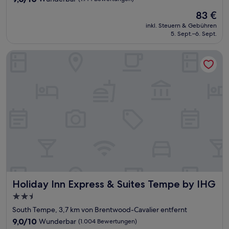
von
Der
83 €
10,
Preis
Wunderbar,
inkl. Steuern & Gebühren
beträgt
5. Sept.–6. Sept.
(1.144
83 €
Bewertungen)
Holiday Inn Express & Suites Tempe by IHG
Holiday Inn Express & Suites Tempe by IHG
Holiday Inn Express & Suites Tempe by IHG
2.5-
Sterne-
South Tempe, 3,7 km von Brentwood-Cavalier entfernt
Unterkunft
9.0
9,0/10
Wunderbar
(1.004 Bewertungen)