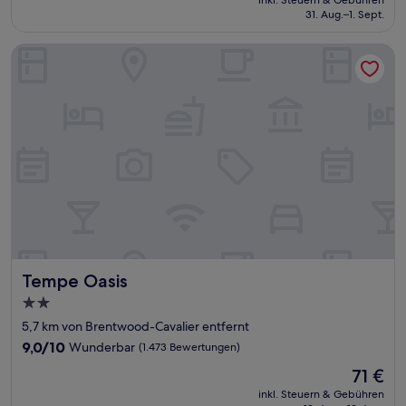
beträgt
31. Aug.–1. Sept.
(2.608
170 €
Bewertungen)
Tempe Oasis
Tempe Oasis
Tempe Oasis
2.0-
Sterne-
5,7 km von Brentwood-Cavalier entfernt
Unterkunft
9.0
9,0/10
Wunderbar
(1.473 Bewertungen)
von
Der
71 €
10,
Preis
Wunderbar,
inkl. Steuern & Gebühren
beträgt