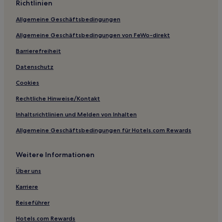
Richtlinien
Familien in Tucson
Allgemeine Geschäftsbedingungen
Hotels mit Fitnessbereich in Tucson
Allgemeine Geschäftsbedingungen von FeWo-direkt
Hotels mit inbegriffenem Frühstück in Wickenburg
Günstige in Zentral-Arizona
Barrierefreiheit
Golf in Zentral-Arizona
Datenschutz
Luxus in Zentral-Arizona
Cookies
Hotels mit Fitnessbereich in Zentral-Arizona
Rechtliche Hinweise/Kontakt
Golf in Sedona
Inhaltsrichtlinien und Melden von Inhalten
Günstige in Sedona
Allgemeine Geschäftsbedingungen für Hotels.com Rewards
Hotels mit inbegriffenem Frühstück in Sedona
Weitere Informationen
Hotels mit Parkplatz in Sedona
Haustierfreundliche in Sedona
Über uns
Familien in Sedona
Karriere
Lgbtqia-Freundliche in Sedona
Reiseführer
Haustierfreundliche in Phoenix
Hotels.com Rewards