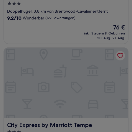
3.0-
Sterne-
Doppelhügel, 3,8 km von Brentwood-Cavalier entfernt
Unterkunft
9.2
9,2/10
Wunderbar
(127 Bewertungen)
von
Der
76 €
10,
Preis
Wunderbar,
inkl. Steuern & Gebühren
beträgt
20. Aug.–21. Aug.
(127
76 €
Bewertungen)
City Express by Marriott Tempe
City Express by Marriott Tempe
City Express by Marriott Tempe