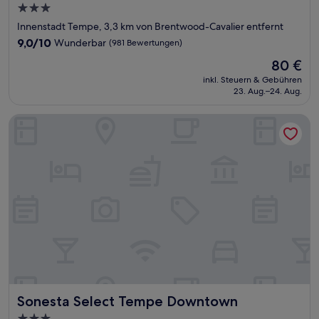
3.0-
Sterne-
Innenstadt Tempe, 3,3 km von Brentwood-Cavalier entfernt
Unterkunft
9.0
9,0/10
Wunderbar
(981 Bewertungen)
von
Der
80 €
10,
Preis
Wunderbar,
inkl. Steuern & Gebühren
beträgt
23. Aug.–24. Aug.
(981
80 €
Bewertungen)
Sonesta Select Tempe Downtown
Sonesta Select Tempe Downtown
Sonesta Select Tempe Downtown