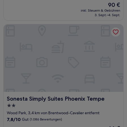
von
Der
90 €
10,
Preis
Wunderbar,
inkl. Steuern & Gebühren
beträgt
3. Sept.–4. Sept.
(1.004
90 €
Bewertungen)
Sonesta Simply Suites Phoenix Tempe
Sonesta Simply Suites Phoenix Tempe
Sonesta Simply Suites Phoenix Tempe
2.0-
Sterne-
Wood Park, 3,4 km von Brentwood-Cavalier entfernt
Unterkunft
7.8
7,8/10
Gut
(1.086 Bewertungen)
von