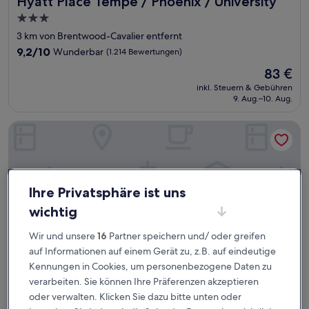
Hyatt Place Tempe / Phoenix / University
3.0-
Sterne-
3 km von Brentwood-Cavalier entfernt
Unterkunft
9.2
9,2/10
Wunderbar
(1.214 Bewertungen)
von
Der
83 €
10,
Preis
Wunderbar,
inkl. Steuern & Gebühren
beträgt
9. Aug.–10. Aug.
(1.214
83 €
Bewertungen)
Hampton Inn & Suites Tempe/Phoenix Airport, AZ
Ihre Privatsphäre ist uns
wichtig
Wir und unsere
16
Partner speichern und/ oder greifen
auf Informationen auf einem Gerät zu, z.B. auf eindeutige
Kennungen in Cookies, um personenbezogene Daten zu
verarbeiten. Sie können Ihre Präferenzen akzeptieren
oder verwalten. Klicken Sie dazu bitte unten oder
Hampton Inn & Suites Tempe/Phoenix Airport, AZ
Hampton Inn & Suites Tempe/Phoenix