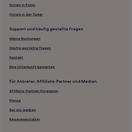
Haustierfreundliche in Deer Valley
Hotels in Polen
Haustierfreundliche in Tempe
Hotels in der Türkei
Hotels mit Pool in Pima County
Support und häufig gestellte Fragen
Hotels mit inbegriffenem Frühstück in Roosevelt Row
Hotels mit Küchenzeile in Groom Creek
Meine Buchungen
Hotels mit inbegriffenem Frühstück in Mesa
Häufig gestellte Fragen
Golf in Mesa
Kontakt
Günstige in Globe
Eine Unterkunft bewerten
Luxus in North Mountain
Für Anbieter, Affliliate-Partner und Medien
Hotels mit inbegriffenem Frühstück in Peoria
Affiliate-Partner-Programm
Luxus in Arizona
Günstige in Arizona
Presse
Hotels mit Küchenzeile in Arizona
Bei uns werben
Golf in Arizona
Reiseveranstalter
Hotels mit inbegriffenem Frühstück in Arizona