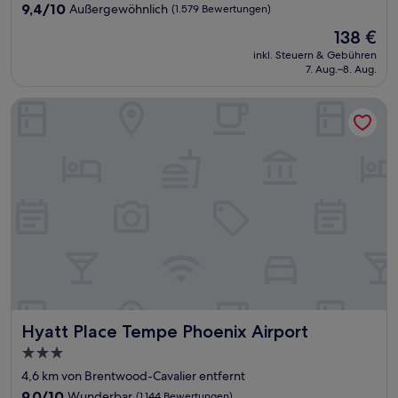
Unterkunft
9.4
9,4/10
Außergewöhnlich
(1.579 Bewertungen)
von
Der
138 €
10,
Preis
Außergewöhnlich,
inkl. Steuern & Gebühren
beträgt
7. Aug.–8. Aug.
(1.579
138 €
Bewertungen)
Hyatt Place Tempe Phoenix Airport
Hyatt Place Tempe Phoenix Airport
Hyatt Place Tempe Phoenix Airport
3.0-
Sterne-
4,6 km von Brentwood-Cavalier entfernt
Unterkunft
9.0
9,0/10
Wunderbar
(1.144 Bewertungen)