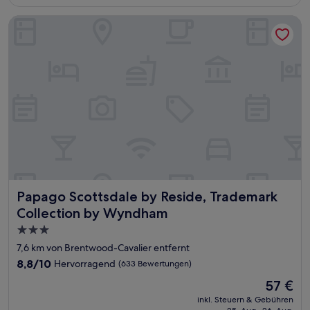
64 €
(3.099
Bewertungen)
Papago Scottsdale by Reside, Trademark Collection by Wy
Papago Scottsdale by Reside, Trademark Collection by 
Papago Scottsdale by Reside, Trademark
Collection by Wyndham
3.0-
Sterne-
7,6 km von Brentwood-Cavalier entfernt
Unterkunft
8.8
8,8/10
Hervorragend
(633 Bewertungen)
von
Der
57 €
10,
Preis
Hervorragend,
inkl. Steuern & Gebühren
beträgt