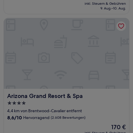
Preis
Gut,
inkl. Steuern & Gebühren
beträgt
9. Aug.–10. Aug.
(2.159
62 €
Bewertungen)
Arizona Grand Resort & Spa
Arizona Grand Resort & Spa
Arizona Grand Resort & Spa
4.0-
Sterne-
4,4 km von Brentwood-Cavalier entfernt
Unterkunft
8.6
8,6/10
Hervorragend
(2.608 Bewertungen)
von
Der
170 €
10,
Preis
Hervorragend,
inkl. Steuern & Gebühren