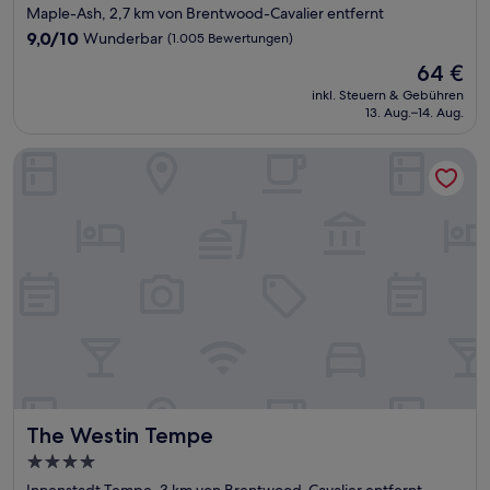
Sterne-
Maple-Ash, 2,7 km von Brentwood-Cavalier entfernt
Unterkunft
9.0
9,0/10
Wunderbar
(1.005 Bewertungen)
von
Der
64 €
10,
Preis
Wunderbar,
inkl. Steuern & Gebühren
beträgt
13. Aug.–14. Aug.
(1.005
64 €
Bewertungen)
The Westin Tempe
The Westin Tempe
The Westin Tempe
4.0-
Sterne-
Innenstadt Tempe, 3 km von Brentwood-Cavalier entfernt