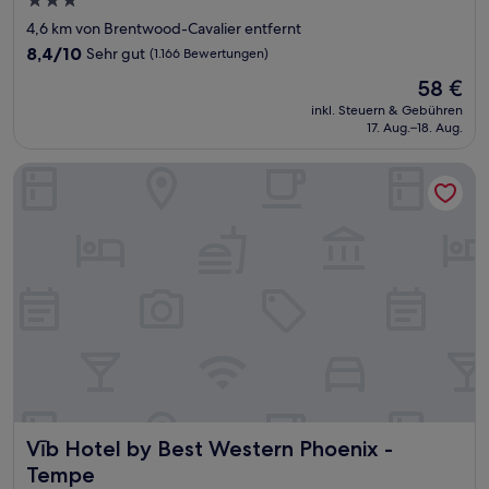
3.0-
Sterne-
4,6 km von Brentwood-Cavalier entfernt
Unterkunft
8.4
8,4/10
Sehr gut
(1.166 Bewertungen)
von
Der
58 €
10,
Preis
Sehr
inkl. Steuern & Gebühren
beträgt
17. Aug.–18. Aug.
gut,
58 €
(1.166
Bewertungen)
Vīb Hotel by Best Western Phoenix - Tempe
Vīb Hotel by Best Western Phoenix - Tempe
Vīb Hotel by Best Western Phoenix -
Tempe