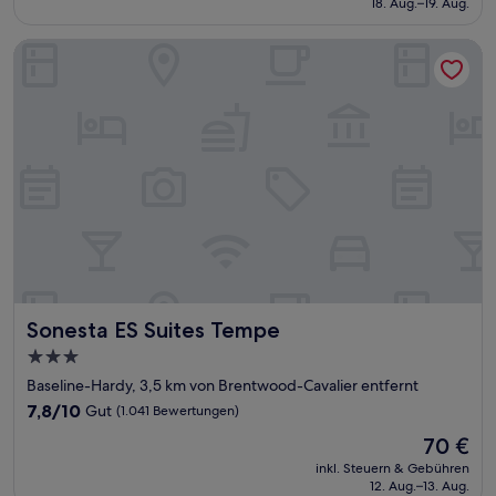
18. Aug.–19. Aug.
(1.473
71 €
Bewertungen)
Sonesta ES Suites Tempe
Sonesta ES Suites Tempe
Sonesta ES Suites Tempe
3.0-
Sterne-
Baseline-Hardy, 3,5 km von Brentwood-Cavalier entfernt
Unterkunft
7.8
7,8/10
Gut
(1.041 Bewertungen)
von
Der
70 €
10,
Preis
Gut,
inkl. Steuern & Gebühren
beträgt
12. Aug.–13. Aug.
(1.041