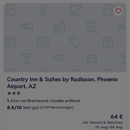
Country Inn & Suites by Radisson, Phoenix Airport, AZ
Country Inn & Suites by Radisson, Phoenix Airport, AZ
Country Inn & Suites by Radisson, Phoenix
Airport, AZ
3.0-
Sterne-
5,4 km von Brentwood-Cavalier entfernt
Unterkunft
8.4
8,4/10
Sehr gut
(3.099 Bewertungen)
von
Der
64 €
10,
Preis
Sehr
inkl. Steuern & Gebühren
beträgt
23. Aug.–24. Aug.
gut,