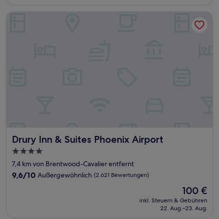
70 €
Bewertungen)
Drury Inn & Suites Phoenix Airport
Drury Inn & Suites Phoenix Airport
Drury Inn & Suites Phoenix Airport
4.0-
Sterne-
7,4 km von Brentwood-Cavalier entfernt
Unterkunft
9.6
9,6/10
Außergewöhnlich
(2.621 Bewertungen)
von
Der
100 €
10,
Preis
Außergewöhnlich,
inkl. Steuern & Gebühren
beträgt
22. Aug.–23. Aug.
(2.621
100 €
Bewertungen)