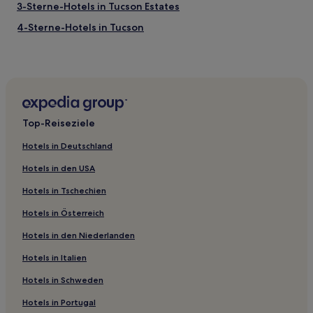
3-Sterne-Hotels in Tucson Estates
4-Sterne-Hotels in Tucson
3-Sterne-Hotels in Strawberry
Hotels mit Küchenzeile in Tucson Estates
Business in Maryvale Village
Hotels mit Pool in Casa Grande
Top-Reiseziele
Hotels mit inbegriffenem Frühstück in Casa Grande
Hotels in Deutschland
Günstige in Casa Grande
Hotels in den USA
Familien in Casas Adobes
Hotels in Tschechien
Hotels mit inbegriffenem Frühstück in Chandler
Hotels in Österreich
Hotels mit Fitnessbereich in Chandler
Hotels in den Niederlanden
Günstige in Prescott
Hotels mit inbegriffenem Frühstück in Prescott
Hotels in Italien
Haustierfreundliche in Scottsdale
Hotels in Schweden
Familien in Scottsdale
Hotels in Portugal