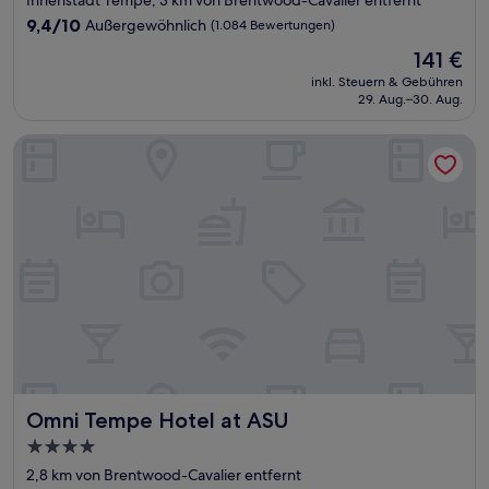
Unterkunft
9.4
9,4/10
Außergewöhnlich
(1.084 Bewertungen)
von
Der
141 €
10,
Preis
Außergewöhnlich,
inkl. Steuern & Gebühren
beträgt
29. Aug.–30. Aug.
(1.084
141 €
Bewertungen)
Omni Tempe Hotel at ASU
Omni Tempe Hotel at ASU
Omni Tempe Hotel at ASU
4.0-
Sterne-
2,8 km von Brentwood-Cavalier entfernt