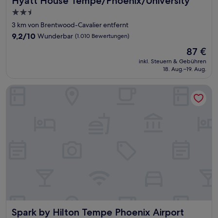
Hyatt House Tempe/Phoenix/University
2.5-
Sterne-
3 km von Brentwood-Cavalier entfernt
Unterkunft
9.2
9,2/10
Wunderbar
(1.010 Bewertungen)
von
Der
87 €
10,
Preis
Wunderbar,
inkl. Steuern & Gebühren
beträgt
18. Aug.–19. Aug.
(1.010
87 €
Bewertungen)
Spark by Hilton Tempe Phoenix Airport
Spark by Hilton Tempe Phoenix Airport
Spark by Hilton Tempe Phoenix Airport