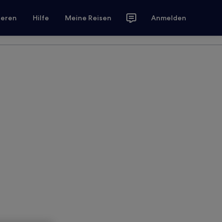
ieren
Hilfe
Meine Reisen
Anmelden