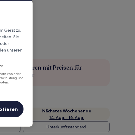
em Gerät zu,
eiten. Sie
 oder
rden unseren
n:
Mehr sparen mit Preisen für
Mitglieder
chern von oder
rbeleistung und
boten.
ptieren
Nächstes Wochenende
14. Aug. - 16. Aug.
Unterkunftsstandard