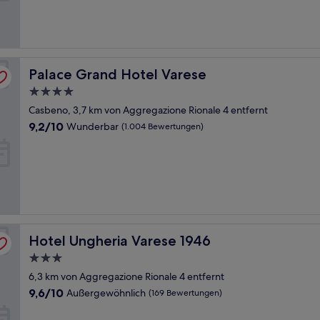
(728
Bewertungen)
Palace Grand Hotel Varese
Palace Grand Hotel Varese
4.0-
Sterne-
Casbeno, 3,7 km von Aggregazione Rionale 4 entfernt
Unterkunft
9.2
9,2/10
Wunderbar
(1.004 Bewertungen)
von
10,
Wunderbar,
(1.004
Bewertungen)
Hotel Ungheria Varese 1946
Hotel Ungheria Varese 1946
3.0-
Sterne-
6,3 km von Aggregazione Rionale 4 entfernt
Unterkunft
9.6
9,6/10
Außergewöhnlich
(169 Bewertungen)
von
10,