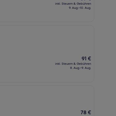
Preis
inkl. Steuern & Gebühren
beträgt
9. Aug.–10. Aug.
89 €
Der
91 €
Preis
inkl. Steuern & Gebühren
beträgt
8. Aug.–9. Aug.
91 €
Der
78 €
Preis