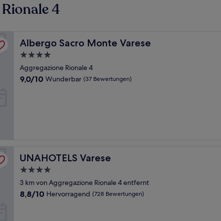
 Rionale 4
Albergo Sacro Monte Varese
Albergo Sacro Monte Varese
4.0-
Sterne-
Aggregazione Rionale 4
Unterkunft
9.0
9,0/10
Wunderbar
(37 Bewertungen)
von
10,
Wunderbar,
(37
Bewertungen)
UNAHOTELS Varese
UNAHOTELS Varese
4.0-
Sterne-
3 km von Aggregazione Rionale 4 entfernt
Unterkunft
8.8
8,8/10
Hervorragend
(728 Bewertungen)
von
10,
Hervorragend,