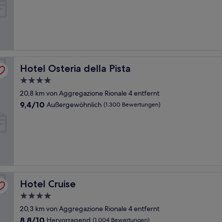
Hervorragend,
(241
Bewertungen)
Hotel Osteria della Pista
Hotel Osteria della Pista
4.0-
Sterne-
20,8 km von Aggregazione Rionale 4 entfernt
Unterkunft
9.4
9,4/10
Außergewöhnlich
(1.300 Bewertungen)
von
10,
Außergewöhnlich,
(1.300
Bewertungen)
Hotel Cruise
Hotel Cruise
4.0-
Sterne-
20,3 km von Aggregazione Rionale 4 entfernt
Unterkunft
8.8
8,8/10
Hervorragend
(1.004 Bewertungen)