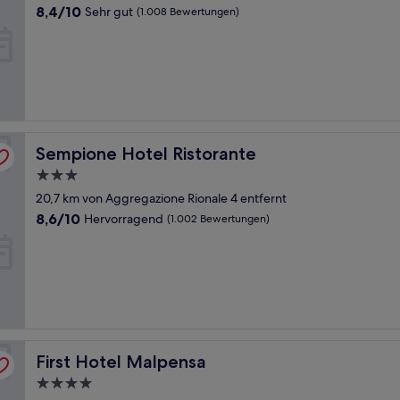
Unterkunft
8.4
8,4/10
Sehr gut
(1.008 Bewertungen)
von
10,
Sehr
gut,
(1.008
Bewertungen)
Sempione Hotel Ristorante
Sempione Hotel Ristorante
3.0-
Sterne-
20,7 km von Aggregazione Rionale 4 entfernt
Unterkunft
8.6
8,6/10
Hervorragend
(1.002 Bewertungen)
von
10,
Hervorragend,
(1.002
Bewertungen)
First Hotel Malpensa
First Hotel Malpensa
4.0-