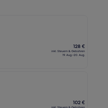
Der
128 €
Preis
inkl. Steuern & Gebühren
beträgt
19. Aug.–20. Aug.
128 €
Der
102 €
Preis
inkl. Steuern & Gebühren