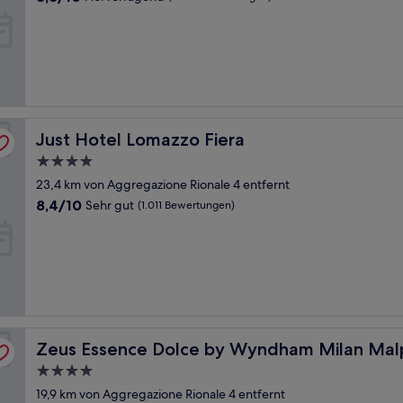
von
10,
Hervorragend,
(1.004
Bewertungen)
Just Hotel Lomazzo Fiera
Just Hotel Lomazzo Fiera
4.0-
Sterne-
23,4 km von Aggregazione Rionale 4 entfernt
Unterkunft
8.4
8,4/10
Sehr gut
(1.011 Bewertungen)
von
10,
Sehr
gut,
(1.011
Bewertungen)
Zeus Essence Dolce by Wyndham Milan Malpensa
Zeus Essence Dolce by Wyndham Milan Mal
4.0-
Sterne-
19,9 km von Aggregazione Rionale 4 entfernt