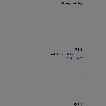
beträgt
23. Aug.–24. Aug.
102 €
Der
191 €
Preis
inkl. Steuern & Gebühren
beträgt
31. Aug.–1. Sept.
191 €
Der
89 €