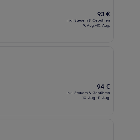
Der
93 €
Preis
inkl. Steuern & Gebühren
beträgt
9. Aug.–10. Aug.
93 €
Der
94 €
Preis
inkl. Steuern & Gebühren
beträgt
10. Aug.–11. Aug.
94 €