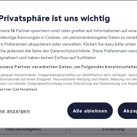
 Privatsphäre ist uns wichtig
nsere
16
Partner speichern und/ oder greifen auf Informationen auf ein
eindeutige Kennungen in Cookies, um personenbezogene Daten zu verarb
e Präferenzen akzeptieren oder verwalten. Klicken Sie dazu bitte unten
ie jederzeit die Seite der Datenschutzrichtlinie. Diese Präferenzen we
ignalisiert und haben keinen Einfluss auf Surfdaten.
unsere Partner verarbeiten Daten, um Folgendes bereitzustelle
Verdiene Prämien für jede
wahrgenommene Übernachtung
enauer Standortdaten. Endgeräteeigenschaften zur Identifikation aktiv abfragen. Spei
Informationen auf einem Endgerät. Personalisierte Werbung und Inhalte, Messung von We
ance von Inhalten, Zielgruppenforschung sowie Entwicklung und Verbesserung von Ange
Partner (Lieferanten)
ke anzeigen
Alle ablehnen
Akze
Morgen
Dieses Wochenende
7. Aug. - 8. Aug.
7. Aug. - 9. Aug.
Preis (aufsteigend)
Entfernung