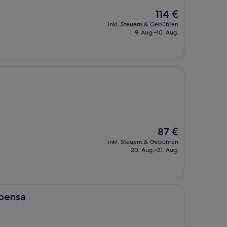
Der
114 €
Preis
inkl. Steuern & Gebühren
beträgt
9. Aug.–10. Aug.
114 €
Der
87 €
Preis
inkl. Steuern & Gebühren
beträgt
20. Aug.–21. Aug.
87 €
pensa