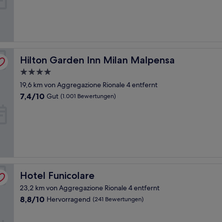
Außergewöhnlich,
(169
Bewertungen)
Hilton Garden Inn Milan Malpensa
Hilton Garden Inn Milan Malpensa
4.0-
Sterne-
19,6 km von Aggregazione Rionale 4 entfernt
Unterkunft
7.4
7,4/10
Gut
(1.001 Bewertungen)
von
10,
Gut,
(1.001
Bewertungen)
Hotel Funicolare
Hotel Funicolare
23,2 km von Aggregazione Rionale 4 entfernt
8.8
8,8/10
Hervorragend
(241 Bewertungen)
von
10,