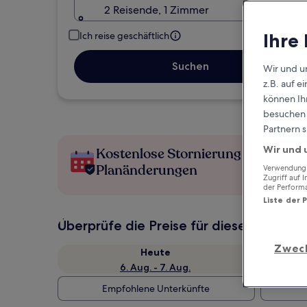
2 Reisende, 1 Zimmer
Ihre
Ich reise geschäftlich
Suchen
Wir und u
z.B. auf 
können Ihr
besuchen S
Partnern s
Wir und 
Kostenlose Stornierung bei
Planänderungen
Verwendung g
Zugriff auf 
der Perform
Liste der 
Überprüfe die Preise für diese Daten
Zwec
Heute
6. Aug. - 7. Aug.
Empfohlene Unterkünfte