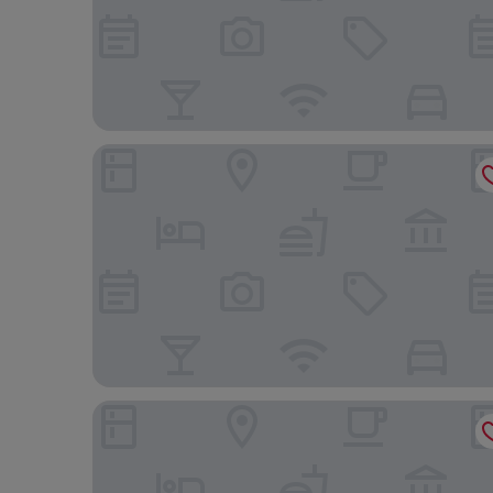
Just Hotel Lomazzo Fiera
Zeus Essence Dolce by Wyndham Milan Malpensa