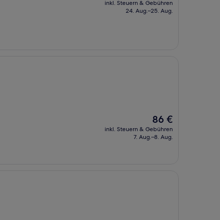
inkl. Steuern & Gebühren
beträgt
24. Aug.–25. Aug.
78 €
Der
86 €
Preis
inkl. Steuern & Gebühren
beträgt
7. Aug.–8. Aug.
86 €