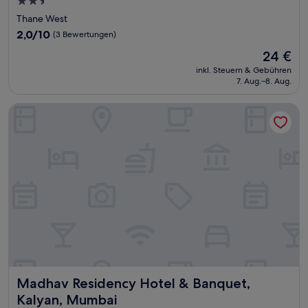
2.5-
Sterne-
Thane West
Unterkunft
2.0
2,0/10
(3 Bewertungen)
von
Der
24 €
10,
Preis
(3
inkl. Steuern & Gebühren
beträgt
7. Aug.–8. Aug.
Bewertungen)
24 €
Madhav Residency Hotel & Banquet, Kalyan, Mumbai
Madhav Residency Hotel & Banquet, Kalyan, Mumbai
Madhav Residency Hotel & Banquet,
Kalyan, Mumbai