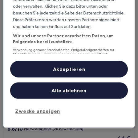
Der
67 €
10,
oder verwalten. Klicken Sie dazu bitte unten oder
Preis
Wunderbar,
inkl. Steuern & Gebühren
besuchen Sie jederzeit die Seite der Datenschutzrichtlinie.
beträgt
8. Aug.–9. Aug.
(86
67 €
Diese Präferenzen werden unseren Partnern signalisiert
Bewertungen)
und haben keinen Einfluss auf Surfdaten.
Vivanta Thane LBS Road
Wir und unsere Partner verarbeiten Daten, um
Folgendes bereitzustellen:
Verwendung genauer Standortdaten. Endgeräteeigenschaften zur
Identifikation aktiv abfragen. Speichern von oder Zugriff auf
Informationen auf einem Endgerät. Personalisierte Werbung und
Inhalte, Messung von Werbeleistung und der Performance von Inhalten,
Zielgruppenforschung sowie Entwicklung und Verbesserung von
Akzeptieren
Angeboten.
Liste der Partner (Lieferanten)
Alle ablehnen
Vivanta Thane LBS Road
Vivanta Thane LBS Road
Zwecke anzeigen
3.0-
Sterne-
Thane West
Unterkunft
8.6
8,6/10
Hervorragend
(25 Bewertungen)
von
Der