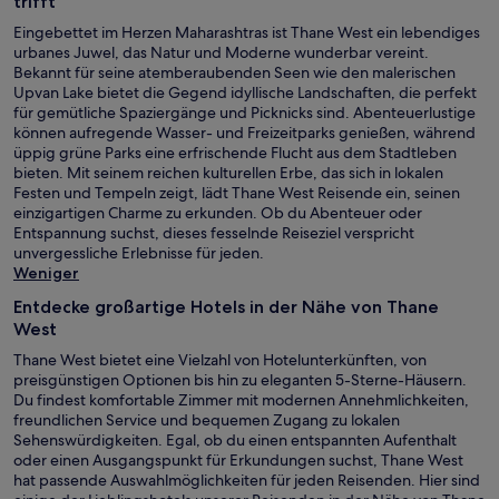
trifft
Eingebettet im Herzen Maharashtras ist Thane West ein lebendiges
urbanes Juwel, das Natur und Moderne wunderbar vereint.
Bekannt für seine atemberaubenden Seen wie den malerischen
Upvan Lake bietet die Gegend idyllische Landschaften, die perfekt
für gemütliche Spaziergänge und Picknicks sind. Abenteuerlustige
können aufregende Wasser- und Freizeitparks genießen, während
üppig grüne Parks eine erfrischende Flucht aus dem Stadtleben
bieten. Mit seinem reichen kulturellen Erbe, das sich in lokalen
Festen und Tempeln zeigt, lädt Thane West Reisende ein, seinen
einzigartigen Charme zu erkunden. Ob du Abenteuer oder
Entspannung suchst, dieses fesselnde Reiseziel verspricht
unvergessliche Erlebnisse für jeden.
Weniger
Entdecke großartige Hotels in der Nähe von Thane
West
Thane West bietet eine Vielzahl von Hotelunterkünften, von
preisgünstigen Optionen bis hin zu eleganten 5-Sterne-Häusern.
Du findest komfortable Zimmer mit modernen Annehmlichkeiten,
freundlichen Service und bequemen Zugang zu lokalen
Sehenswürdigkeiten. Egal, ob du einen entspannten Aufenthalt
oder einen Ausgangspunkt für Erkundungen suchst, Thane West
hat passende Auswahlmöglichkeiten für jeden Reisenden. Hier sind