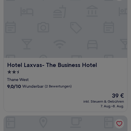
Hotel Laxvas- The Business Hotel
Hotel Laxvas- The Business Hotel
2.5-
Sterne-
Thane West
Unterkunft
9.0
9,0/10
Wunderbar
(2 Bewertungen)
von
Der
39 €
10,
Preis
Wunderbar,
inkl. Steuern & Gebühren
beträgt
7. Aug.–8. Aug.
(2
39 €
Bewertungen)
Mahaveer Residency Hotel