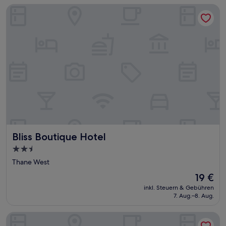
Bliss Boutique Hotel
Bliss Boutique Hotel
Bliss Boutique Hotel
2.5-
Sterne-
Thane West
Unterkunft
Der
19 €
Preis
inkl. Steuern & Gebühren
beträgt
7. Aug.–8. Aug.
19 €
Silverador Boutique Hotel