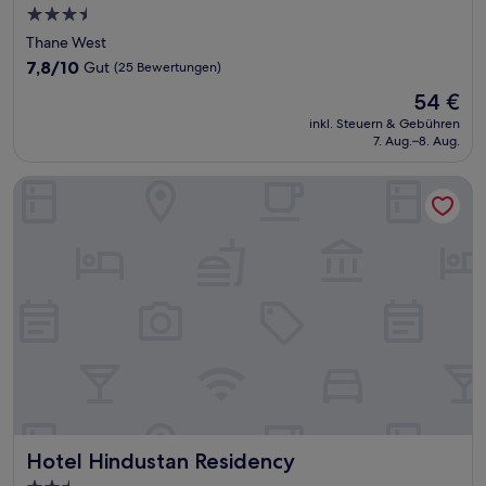
3.5-
Sterne-
Thane West
Unterkunft
7.8
7,8/10
Gut
(25 Bewertungen)
von
Der
54 €
10,
Preis
Gut,
inkl. Steuern & Gebühren
beträgt
7. Aug.–8. Aug.
(25
54 €
Bewertungen)
Hotel Hindustan Residency
Hotel Hindustan Residency
Hotel Hindustan Residency