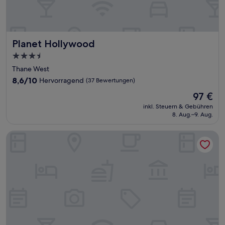
Planet Hollywood
Planet Hollywood
3.5-
Sterne-
Thane West
Unterkunft
8.6
8,6/10
Hervorragend
(37 Bewertungen)
von
Der
97 €
10,
Preis
Hervorragend,
inkl. Steuern & Gebühren
beträgt
8. Aug.–9. Aug.
(37
97 €
Bewertungen)
Hotel Ratna Paradise