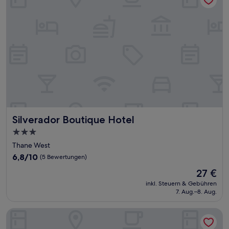
Silverador Boutique Hotel
Silverador Boutique Hotel
3.0-
Sterne-
Thane West
Unterkunft
6.8
6,8/10
(5 Bewertungen)
von
Der
27 €
10,
Preis
(5
inkl. Steuern & Gebühren
beträgt
7. Aug.–8. Aug.
Bewertungen)
27 €
Hotel Laxvas- The Business Hotel