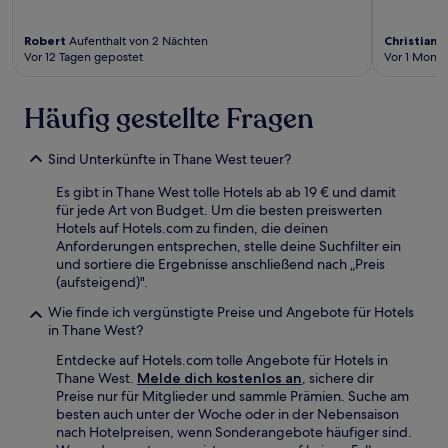
Robert
Aufenthalt von 2 Nächten
Christian
A
Vor 12 Tagen gepostet
Vor 1 Monat
Häufig gestellte Fragen
Sind Unterkünfte in Thane West teuer?
Es gibt in Thane West tolle Hotels ab ab 19 € und damit
für jede Art von Budget. Um die besten preiswerten
Hotels auf Hotels.com zu finden, die deinen
Anforderungen entsprechen, stelle deine Suchfilter ein
und sortiere die Ergebnisse anschließend nach „Preis
(aufsteigend)".
Wie finde ich vergünstigte Preise und Angebote für Hotels
in Thane West?
Entdecke auf Hotels.com tolle Angebote für Hotels in
Thane West.
Melde dich kostenlos an
, sichere dir
Preise nur für Mitglieder und sammle Prämien. Suche am
besten auch unter der Woche oder in der Nebensaison
nach Hotelpreisen, wenn Sonderangebote häufiger sind.