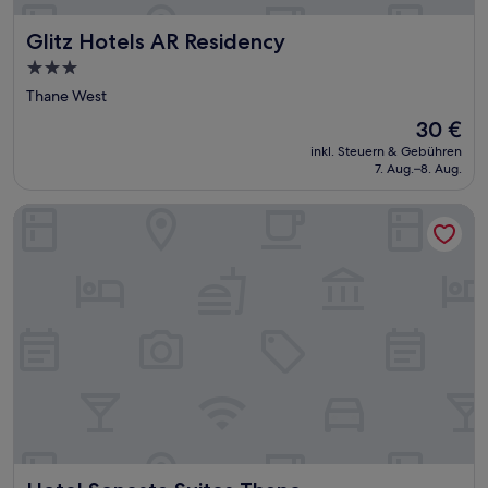
Glitz Hotels AR Residency
Glitz Hotels AR Residency
3.0-
Sterne-
Thane West
Unterkunft
Der
30 €
Preis
inkl. Steuern & Gebühren
beträgt
7. Aug.–8. Aug.
30 €
Hotel Sonesta Suites Thane
Hotel Sonesta Suites Thane