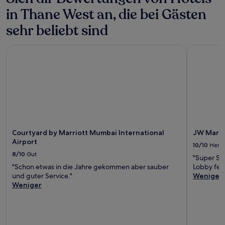
in Thane West an, die bei Gästen
sehr beliebt sind
Courtyard by Marriott Mumbai International Airport
JW Marrio
Courtyard by Marriott Mumbai International
JW Marri
Airport
10/10
Herv
8/10
Gut
"Super Sta
"Schon etwas in die Jahre gekommen aber sauber
Lobby fehl
und guter Service."
Weniger
Weniger