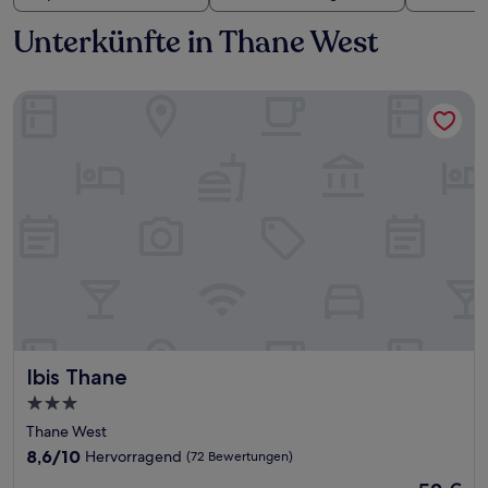
Unterkünfte in Thane West
Ibis Thane
Ibis Thane
Ibis Thane
3.0-
Sterne-
Thane West
Unterkunft
8.6
8,6/10
Hervorragend
(72 Bewertungen)
von
Der