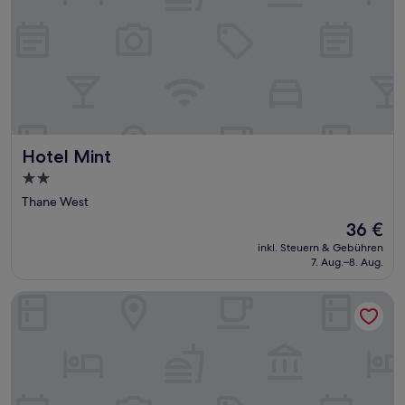
Hotel Mint
Hotel Mint
2.0-
Sterne-
Thane West
Unterkunft
Der
36 €
Preis
inkl. Steuern & Gebühren
beträgt
7. Aug.–8. Aug.
36 €
Hotel La Dahlia