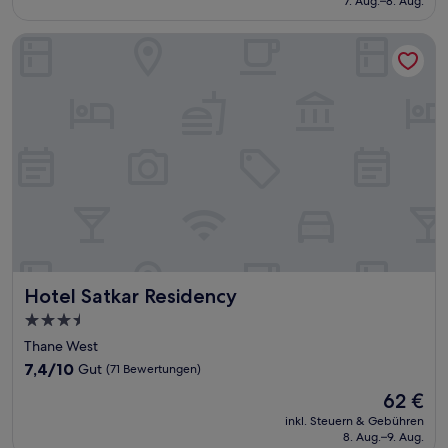
7. Aug.–8. Aug.
27 €
Hotel Satkar Residency
Hotel Satkar Residency
Hotel Satkar Residency
3.5-
Sterne-
Thane West
Unterkunft
7.4
7,4/10
Gut
(71 Bewertungen)
von
Der
62 €
10,
Preis
Gut,
inkl. Steuern & Gebühren
beträgt
8. Aug.–9. Aug.
(71