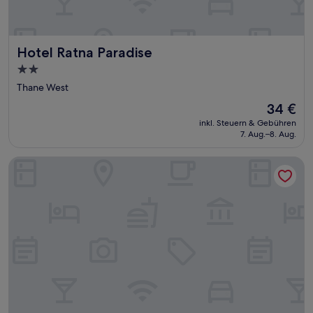
Hotel Ratna Paradise
Hotel Ratna Paradise
2.0-
Sterne-
Thane West
Unterkunft
Der
34 €
Preis
inkl. Steuern & Gebühren
beträgt
7. Aug.–8. Aug.
34 €
Glitz Hotels AR Residency