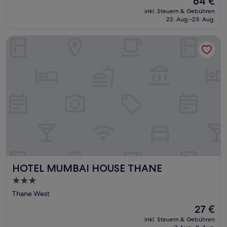
64 €
10,
Preis
Hervorragend,
inkl. Steuern & Gebühren
beträgt
22. Aug.–23. Aug.
(25
64 €
Bewertungen)
HOTEL MUMBAI HOUSE THANE
HOTEL MUMBAI HOUSE THANE
HOTEL MUMBAI HOUSE THANE
3.0-
Sterne-
Thane West
Unterkunft
Der
27 €
Preis
inkl. Steuern & Gebühren
beträgt