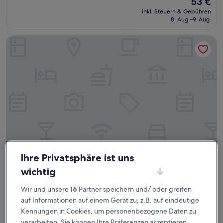
53 €
10,
Preis
Hervorragend,
inkl. Steuern & Gebühren
beträgt
8. Aug.–9. Aug.
(72
53 €
Bewertungen)
Fortune Park Lake City, Thane - Member ITC Hotels' Group
Ihre Privatsphäre ist uns
Fortune Park Lake City, Thane - Member ITC Hotels' Group
Fortune Park Lake City, Thane - Member
wichtig
ITC Hotels' Group
Wir und unsere
16
Partner speichern und/ oder greifen
4.0-
Sterne-
auf Informationen auf einem Gerät zu, z.B. auf eindeutige
Thane West
Unterkunft
Kennungen in Cookies, um personenbezogene Daten zu
9.0
9,0/10
Wunderbar
(86 Bewertungen)
von
verarbeiten. Sie können Ihre Präferenzen akzeptieren