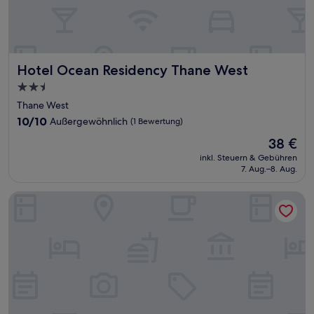
Hotel Ocean Residency Thane West
Hotel Ocean Residency Thane West
2.5-
Sterne-
Thane West
Unterkunft
10.0
10/10
Außergewöhnlich
(1 Bewertung)
von
Der
38 €
10,
Preis
Außergewöhnlich,
inkl. Steuern & Gebühren
beträgt
7. Aug.–8. Aug.
(1
38 €
Bewertung)
Planet Hollywood