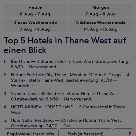
Heute
Morgen
6. Aug. - 7. Aug.
7. Aug. - 8. Aug.
Dieses Wochenende
Nächstes Wochenende
7. Aug. - 9. Aug.
14. Aug. - 16. Aug.
Top 5 Hotels in Thane West auf
einen Blick
Ibis Thane
— 3-Sterne-Hotel in Thane West. Gästebewertung:
8,6/10 — Hervorragend.
Fortune Park Lake City, Thane - Member ITC Hotels' Group
— 4-
Sterne-Hotel in Thane West. Gästebewertung: 9,0/10 —
Wunderbar.
Vivanta Thane LBS Road
— 3-Sterne-Hotel in Thane West.
Gästebewertung: 8,6/10 — Hervorragend.
HOTEL MUMBAI HOUSE THANE
— 3-Sterne-Hotel in Thane
West.
Hotel Satkar Residency
— 3.5-Sterne-Hotel in Thane West.
Gästebewertung: 7,4/10 — Gut.
Empfohlene Unterkünfte
Preis (aufsteigend)
Ent