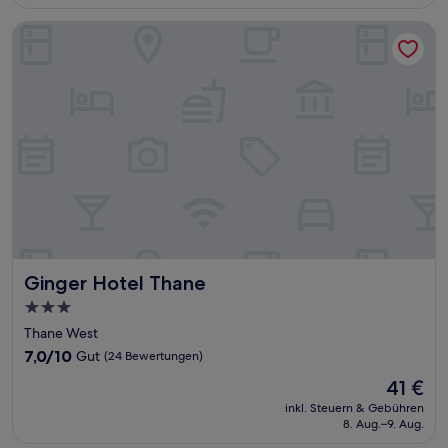
62 €
Bewertungen)
Ginger Hotel Thane
Ginger Hotel Thane
Ginger Hotel Thane
3.0-
Sterne-
Thane West
Unterkunft
7.0
7,0/10
Gut
(24 Bewertungen)
von
Der
41 €
10,
Preis
Gut,
inkl. Steuern & Gebühren
beträgt
8. Aug.–9. Aug.
(24
41 €
Bewertungen)