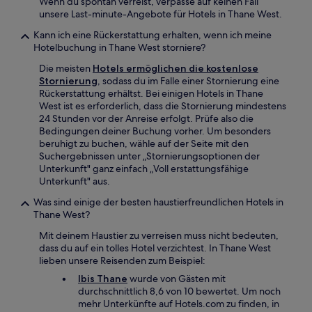
Wenn du spontan verreist, verpasse auf keinen Fall
unsere Last-minute-Angebote für Hotels in Thane West.
Kann ich eine Rückerstattung erhalten, wenn ich meine
Hotelbuchung in Thane West storniere?
Die meisten
Hotels ermöglichen die kostenlose
Stornierung
, sodass du im Falle einer Stornierung eine
Rückerstattung erhältst. Bei einigen Hotels in Thane
West ist es erforderlich, dass die Stornierung mindestens
24 Stunden vor der Anreise erfolgt. Prüfe also die
Bedingungen deiner Buchung vorher. Um besonders
beruhigt zu buchen, wähle auf der Seite mit den
Suchergebnissen unter „Stornierungsoptionen der
Unterkunft" ganz einfach „Voll erstattungsfähige
Unterkunft" aus.
Was sind einige der besten haustierfreundlichen Hotels in
Thane West?
Mit deinem Haustier zu verreisen muss nicht bedeuten,
dass du auf ein tolles Hotel verzichtest. In Thane West
lieben unsere Reisenden zum Beispiel:
Ibis Thane
wurde von Gästen mit
durchschnittlich 8,6 von 10 bewertet. Um noch
mehr Unterkünfte auf Hotels.com zu finden, in