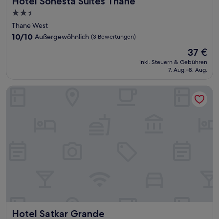
Hotel Sonesta Suites Thane
2.5-
Sterne-
Thane West
Unterkunft
10.0
10/10
Außergewöhnlich
(3 Bewertungen)
von
Der
37 €
10,
Preis
Außergewöhnlich,
inkl. Steuern & Gebühren
beträgt
7. Aug.–8. Aug.
(3
37 €
Bewertungen)
Hotel Satkar Grande
Hotel Satkar Grande
Hotel Satkar Grande