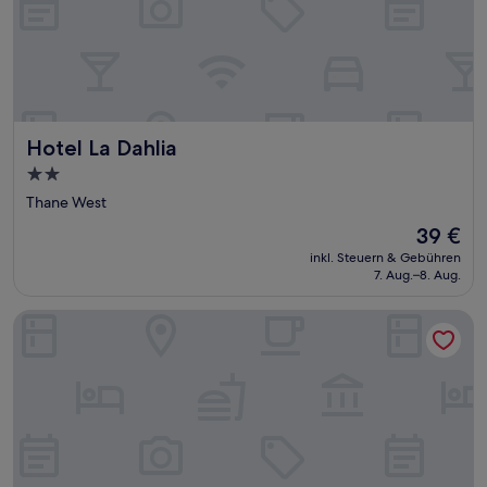
Hotel La Dahlia
Hotel La Dahlia
2.0-
Sterne-
Thane West
Unterkunft
Der
39 €
Preis
inkl. Steuern & Gebühren
beträgt
7. Aug.–8. Aug.
39 €
Hotel Ocean Residency Thane West