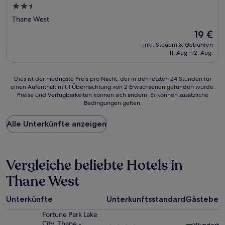
2.5-
Sterne-
Thane West
Unterkunft
Der
19 €
Preis
inkl. Steuern & Gebühren
beträgt
11. Aug.–12. Aug.
19 €
Dies
Dies ist der niedrigste Preis pro Nacht, der in den letzten 24 Stunden für
einen Aufenthalt mit 1 Übernachtung von 2 Erwachsenen gefunden wurde.
ist
Preise und Verfügbarkeiten können sich ändern. Es können zusätzliche
der
Bedingungen gelten.
niedrigste
Preis
Alle Unterkünfte anzeigen
pro
Nacht,
der
in
den
Vergleiche beliebte Hotels in
letzten
Thane West
24 Stunden
für
einen
Unterkünfte
Unterkunftsstandard
Gästebew
Aufenthalt
mit
Fortune Park Lake
1 Übernachtung
City, Thane -
Wunderba