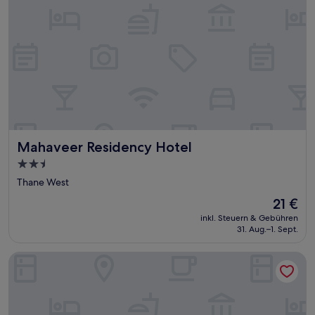
Mahaveer Residency Hotel
Mahaveer Residency Hotel
2.5-
Sterne-
Thane West
Unterkunft
Der
21 €
Preis
inkl. Steuern & Gebühren
beträgt
31. Aug.–1. Sept.
21 €
Hotel Mint