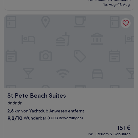
beträgt
16. Aug.–17. Aug.
(1.136
226 €
Bewertungen)
St Pete Beach Suites
St Pete Beach Suites
St Pete Beach Suites
3.0-
Sterne-
2,6 km von Yachtclub Anwesen entfernt
Unterkunft
9.2
9,2/10
Wunderbar
(1.003 Bewertungen)
von
Der
151 €
10,
Preis
Wunderbar,
inkl. Steuern & Gebühren
beträgt