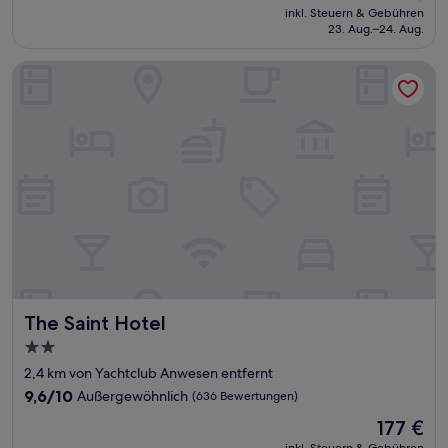
Preis
Wunderbar,
inkl. Steuern & Gebühren
beträgt
23. Aug.–24. Aug.
(1.009
156 €
Bewertungen)
The Saint Hotel
The Saint Hotel
The Saint Hotel
2.0-
Sterne-
2,4 km von Yachtclub Anwesen entfernt
Unterkunft
9.6
9,6/10
Außergewöhnlich
(636 Bewertungen)
von
Der
177 €
10,
Preis