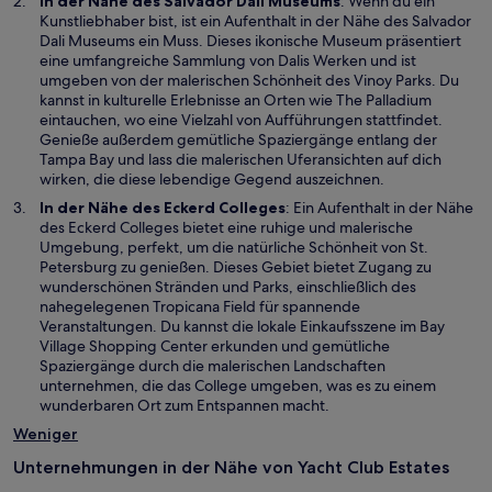
W
In der Nähe des
Salvador Dali Museums
: Wenn du ein
e
i
Kunstliebhaber bist, ist ein Aufenthalt in der Nähe des Salvador
u
r
Dali Museums ein Muss. Dieses ikonische Museum präsentiert
e
d
eine umfangreiche Sammlung von Dalis Werken und ist
n
i
umgeben von der malerischen Schönheit des Vinoy Parks. Du
F
n
kannst in kulturelle Erlebnisse an Orten wie The Palladium
e
e
eintauchen, wo eine Vielzahl von Aufführungen stattfindet.
n
i
Genieße außerdem gemütliche Spaziergänge entlang der
s
n
Tampa Bay und lass die malerischen Uferansichten auf dich
t
e
wirken, die diese lebendige Gegend auszeichnen.
e
m
W
In der Nähe des
Eckerd Colleges
: Ein Aufenthalt in der Nähe
r
n
i
des Eckerd Colleges bietet eine ruhige und malerische
g
e
r
Umgebung, perfekt, um die natürliche Schönheit von St.
e
u
d
Petersburg zu genießen. Dieses Gebiet bietet Zugang zu
ö
e
i
wunderschönen Stränden und Parks, einschließlich des
f
n
n
nahegelegenen Tropicana Field für spannende
f
F
e
Veranstaltungen. Du kannst die lokale Einkaufsszene im Bay
n
e
i
Village Shopping Center erkunden und gemütliche
e
n
n
Spaziergänge durch die malerischen Landschaften
t
s
e
unternehmen, die das College umgeben, was es zu einem
t
m
wunderbaren Ort zum Entspannen macht.
e
n
Weniger
r
e
g
u
Unternehmungen in der Nähe von Yacht Club Estates
e
e