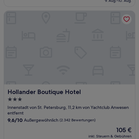
9. Aug.–10. Aug.
(1.012
149 €
Bewertungen)
Hollander Boutique Hotel
Hollander Boutique Hotel
Hollander Boutique Hotel
3.0-
Sterne-
Innenstadt von St. Petersburg, 11,2 km von Yachtclub Anwesen
Unterkunft
entfernt
9.6
9,6/10
Außergewöhnlich
(2.342 Bewertungen)
von
Der
105 €
10,
Preis
Außergewöhnlich,
inkl. Steuern & Gebühren