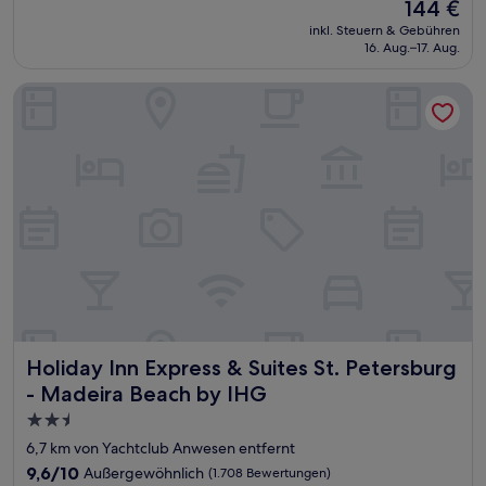
Der
144 €
10,
Preis
Außergewöhnlich,
inkl. Steuern & Gebühren
beträgt
16. Aug.–17. Aug.
(1.401
144 €
Bewertungen)
Holiday Inn Express & Suites St. Petersburg - Madeira Beac
Holiday Inn Express & Suites St. Petersburg - Madeira Bea
Holiday Inn Express & Suites St. Petersburg
- Madeira Beach by IHG
2.5-
Sterne-
6,7 km von Yachtclub Anwesen entfernt
Unterkunft
9.6
9,6/10
Außergewöhnlich
(1.708 Bewertungen)