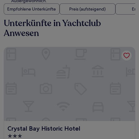
Außergewöhnlich.
Empfohlene Unterkünfte
Preis (aufsteigend)
Ent
Unterkünfte in Yachtclub
Anwesen
Crystal Bay Historic Hotel
Crystal Bay Historic Hotel
Crystal Bay Historic Hotel
3.0-