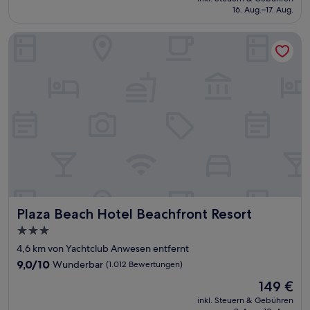
beträgt
16. Aug.–17. Aug.
(933
129 €
Bewertungen)
Plaza Beach Hotel Beachfront Resort
Plaza Beach Hotel Beachfront Resort
Plaza Beach Hotel Beachfront Resort
3.0-
Sterne-
4,6 km von Yachtclub Anwesen entfernt
Unterkunft
9.0
9,0/10
Wunderbar
(1.012 Bewertungen)
von
Der
149 €
10,
Preis
Wunderbar,
inkl. Steuern & Gebühren
beträgt