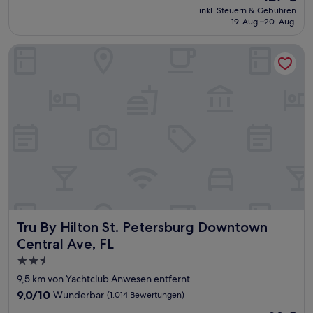
Preis
Wunderbar,
inkl. Steuern & Gebühren
beträgt
19. Aug.–20. Aug.
(793
127 €
Bewertungen)
Tru By Hilton St. Petersburg Downtown Central Ave, FL
Tru By Hilton St. Petersburg Downtown Central Ave, FL
Tru By Hilton St. Petersburg Downtown
Central Ave, FL
2.5-
Sterne-
9,5 km von Yachtclub Anwesen entfernt
Unterkunft
9.0
9,0/10
Wunderbar
(1.014 Bewertungen)
von