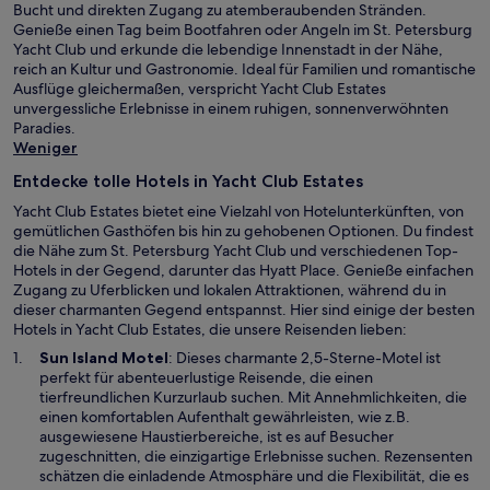
Bucht und direkten Zugang zu atemberaubenden Stränden.
Genieße einen Tag beim Bootfahren oder Angeln im St. Petersburg
Yacht Club und erkunde die lebendige Innenstadt in der Nähe,
reich an Kultur und Gastronomie. Ideal für Familien und romantische
Ausflüge gleichermaßen, verspricht Yacht Club Estates
unvergessliche Erlebnisse in einem ruhigen, sonnenverwöhnten
Paradies.
Weniger
Entdecke tolle Hotels in Yacht Club Estates
Yacht Club Estates bietet eine Vielzahl von Hotelunterkünften, von
gemütlichen Gasthöfen bis hin zu gehobenen Optionen. Du findest
die Nähe zum St. Petersburg Yacht Club und verschiedenen Top-
Hotels in der Gegend, darunter das Hyatt Place. Genieße einfachen
Zugang zu Uferblicken und lokalen Attraktionen, während du in
dieser charmanten Gegend entspannst. Hier sind einige der besten
Hotels in Yacht Club Estates, die unsere Reisenden lieben:
W
Sun Island Motel
: Dieses charmante 2,5-Sterne-Motel ist
i
perfekt für abenteuerlustige Reisende, die einen
r
tierfreundlichen Kurzurlaub suchen. Mit Annehmlichkeiten, die
d
einen komfortablen Aufenthalt gewährleisten, wie z.B.
i
ausgewiesene Haustierbereiche, ist es auf Besucher
n
zugeschnitten, die einzigartige Erlebnisse suchen. Rezensenten
e
schätzen die einladende Atmosphäre und die Flexibilität, die es