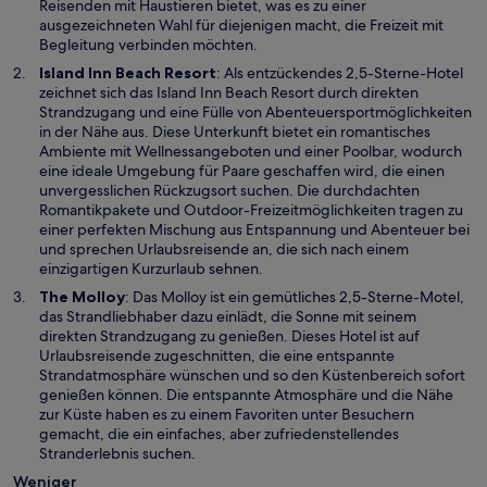
i
Reisenden mit Haustieren bietet, was es zu einer
n
ausgezeichneten Wahl für diejenigen macht, die Freizeit mit
e
Begleitung verbinden möchten.
m
W
Island Inn Beach Resort
: Als entzückendes 2,5-Sterne-Hotel
n
i
zeichnet sich das Island Inn Beach Resort durch direkten
e
r
Strandzugang und eine Fülle von Abenteuersportmöglichkeiten
u
d
in der Nähe aus. Diese Unterkunft bietet ein romantisches
e
i
Ambiente mit Wellnessangeboten und einer Poolbar, wodurch
n
n
eine ideale Umgebung für Paare geschaffen wird, die einen
F
e
unvergesslichen Rückzugsort suchen. Die durchdachten
e
i
Romantikpakete und Outdoor-Freizeitmöglichkeiten tragen zu
n
n
einer perfekten Mischung aus Entspannung und Abenteuer bei
s
e
und sprechen Urlaubsreisende an, die sich nach einem
t
m
einzigartigen Kurzurlaub sehnen.
e
n
W
The Molloy
: Das Molloy ist ein gemütliches 2,5-Sterne-Motel,
r
e
i
das Strandliebhaber dazu einlädt, die Sonne mit seinem
g
u
r
direkten Strandzugang zu genießen. Dieses Hotel ist auf
e
e
d
Urlaubsreisende zugeschnitten, die eine entspannte
ö
n
i
Strandatmosphäre wünschen und so den Küstenbereich sofort
f
F
n
genießen können. Die entspannte Atmosphäre und die Nähe
f
e
e
zur Küste haben es zu einem Favoriten unter Besuchern
n
n
i
gemacht, die ein einfaches, aber zufriedenstellendes
e
s
n
Stranderlebnis suchen.
t
t
e
Weniger
e