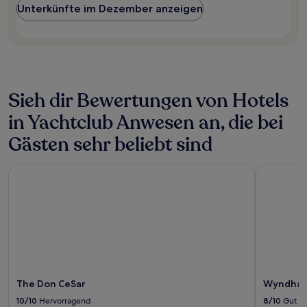
und
Unterkünfte im Dezember anzeigen
Verfügbarkeiten
können
sich
ändern.
Es
können
zusätzliche
Sieh dir Bewertungen von Hotels
Bedingungen
gelten.
in Yachtclub Anwesen an, die bei
Gästen sehr beliebt sind
The Don CeSar
Wyndham G
The Don CeSar
Wyndham 
10/10
Hervorragend
8/10
Gut