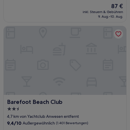
von
Der
87 €
10,
Preis
Außergewöhnlich,
inkl. Steuern & Gebühren
beträgt
9. Aug.–10. Aug.
(1.005
87 €
Bewertungen)
Barefoot Beach Club
Barefoot Beach Club
Barefoot Beach Club
2.5-
Sterne-
4,7 km von Yachtclub Anwesen entfernt
Unterkunft
9.4
9,4/10
Außergewöhnlich
(1.401 Bewertungen)
von