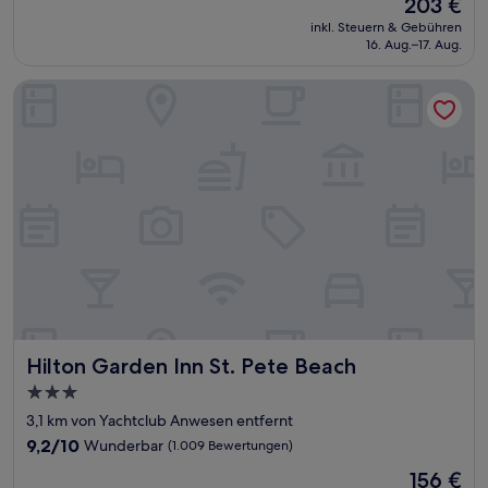
Der
203 €
10,
Preis
Sehr
inkl. Steuern & Gebühren
beträgt
16. Aug.–17. Aug.
gut,
203 €
(2.227
Bewertungen)
Hilton Garden Inn St. Pete Beach
Hilton Garden Inn St. Pete Beach
Hilton Garden Inn St. Pete Beach
3.0-
Sterne-
3,1 km von Yachtclub Anwesen entfernt
Unterkunft
9.2
9,2/10
Wunderbar
(1.009 Bewertungen)
von
Der
156 €
10,