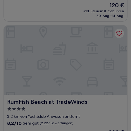
von
Der
120 €
10,
Preis
Wunderbar,
inkl. Steuern & Gebühren
beträgt
30. Aug.–31. Aug.
(1.017
120 €
Bewertungen)
RumFish Beach at TradeWinds
RumFish Beach at TradeWinds
RumFish Beach at TradeWinds
4.0-
Sterne-
3,2 km von Yachtclub Anwesen entfernt
Unterkunft
8.2
8,2/10
Sehr gut
(2.227 Bewertungen)
von