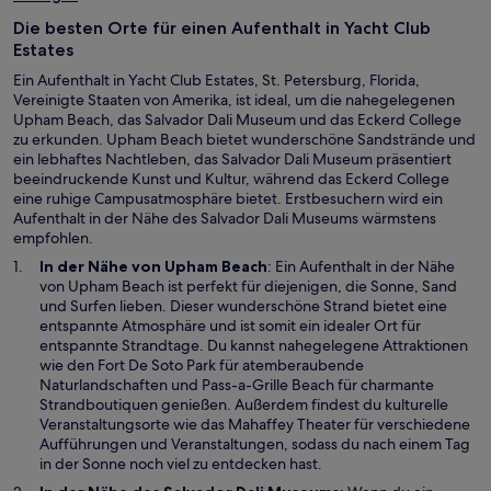
m
r
n
Die besten Orte für einen Aufenthalt in Yacht Club
g
e
Estates
e
u
ö
Ein Aufenthalt in Yacht Club Estates, St. Petersburg, Florida,
e
f
Vereinigte Staaten von Amerika, ist ideal, um die nahegelegenen
n
f
Upham Beach, das Salvador Dali Museum und das Eckerd College
F
n
zu erkunden. Upham Beach bietet wunderschöne Sandstrände und
e
e
ein lebhaftes Nachtleben, das Salvador Dali Museum präsentiert
n
t
beeindruckende Kunst und Kultur, während das Eckerd College
s
eine ruhige Campusatmosphäre bietet. Erstbesuchern wird ein
t
Aufenthalt in der Nähe des Salvador Dali Museums wärmstens
e
empfohlen.
r
g
W
In der Nähe von
Upham Beach
: Ein Aufenthalt in der Nähe
e
i
von Upham Beach ist perfekt für diejenigen, die Sonne, Sand
ö
r
und Surfen lieben. Dieser wunderschöne Strand bietet eine
f
d
entspannte Atmosphäre und ist somit ein idealer Ort für
f
i
entspannte Strandtage. Du kannst nahegelegene Attraktionen
n
n
wie den Fort De Soto Park für atemberaubende
e
e
Naturlandschaften und Pass-a-Grille Beach für charmante
t
i
Strandboutiquen genießen. Außerdem findest du kulturelle
n
Veranstaltungsorte wie das Mahaffey Theater für verschiedene
e
Aufführungen und Veranstaltungen, sodass du nach einem Tag
m
in der Sonne noch viel zu entdecken hast.
n