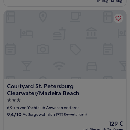
12. Aug.–13. Aug.
(1.003
151 €
Bewertungen)
Courtyard St. Petersburg Clearwater/Madeira Beach
Courtyard St. Petersburg Clearwater/Madeira Beach
Courtyard St. Petersburg
Clearwater/Madeira Beach
3.0-
Sterne-
6,9 km von Yachtclub Anwesen entfernt
Unterkunft
9.4
9,4/10
Außergewöhnlich
(933 Bewertungen)
von
Der
129 €
10,
Preis
Außergewöhnlich,
inkl. Steuern & Gebühren