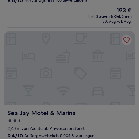
8,6/10
Hervorragend
(1.166 Bewertungen)
von
Der
193 €
10,
Preis
Hervorragend,
inkl. Steuern & Gebühren
beträgt
30. Aug.–31. Aug.
(1.166
193 €
Bewertungen)
Sea Jay Motel & Marina
Sea Jay Motel & Marina
Sea Jay Motel & Marina
2.5-
Sterne-
2,4 km von Yachtclub Anwesen entfernt
Unterkunft
9.4
9,4/10
Außergewöhnlich
(1.005 Bewertungen)