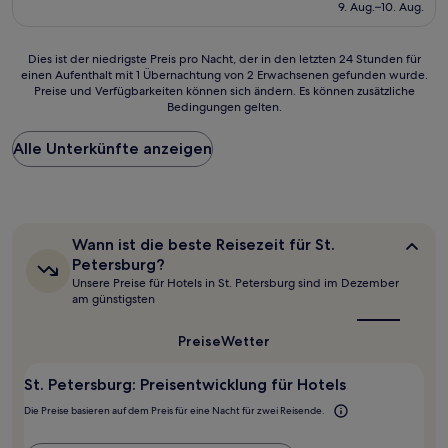
beträgt
9. Aug.–10. Aug.
(2.342
105 €
Bewertungen)
Dies
Dies ist der niedrigste Preis pro Nacht, der in den letzten 24 Stunden für
einen Aufenthalt mit 1 Übernachtung von 2 Erwachsenen gefunden wurde.
ist
Preise und Verfügbarkeiten können sich ändern. Es können zusätzliche
der
Bedingungen gelten.
niedrigste
Preis
Alle Unterkünfte anzeigen
pro
Nacht,
der
in
den
letzten
Wann
Wann ist die beste Reisezeit für St.
24 Stunden
ist
Petersburg?
für
die
Unsere Preise für Hotels in St. Petersburg sind im Dezember
beste
einen
am günstigsten
Reisezeit
Aufenthalt
für
mit
St.
Preise
Wetter
1 Übernachtung
Petersburg?
von
2 Erwachsenen
St. Petersburg: Preisentwicklung für Hotels
gefunden
Die Preise basieren auf dem Preis für eine Nacht für zwei Reisende.
wurde.
Preise