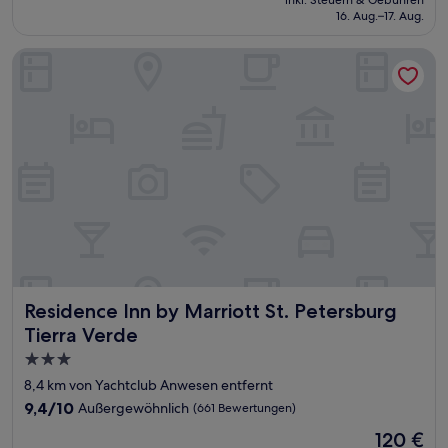
Außergewöhnlich,
inkl. Steuern & Gebühren
beträgt
16. Aug.–17. Aug.
(636
177 €
Bewertungen)
Residence Inn by Marriott St. Petersburg Tierra Verde
Residence Inn by Marriott St. Petersburg Tierra Verde
Residence Inn by Marriott St. Petersburg
Tierra Verde
3.0-
Sterne-
8,4 km von Yachtclub Anwesen entfernt
Unterkunft
9.4
9,4/10
Außergewöhnlich
(661 Bewertungen)
von
Der
120 €
10,