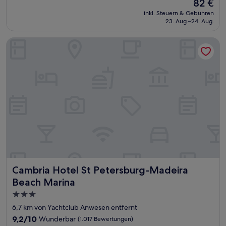
Der
82 €
10,
Preis
Wunderbar,
inkl. Steuern & Gebühren
beträgt
23. Aug.–24. Aug.
(1.014
82 €
Bewertungen)
Cambria Hotel St Petersburg-Madeira Beach Marina
Cambria Hotel St Petersburg-Madeira Beach Marina
Cambria Hotel St Petersburg-Madeira
Beach Marina
3.0-
Sterne-
6,7 km von Yachtclub Anwesen entfernt
Unterkunft
9.2
9,2/10
Wunderbar
(1.017 Bewertungen)