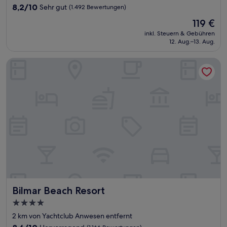
Unterkunft
8.2
8,2/10
Sehr gut
(1.492 Bewertungen)
von
Der
119 €
10,
Preis
Sehr
inkl. Steuern & Gebühren
beträgt
12. Aug.–13. Aug.
gut,
119 €
(1.492
Bewertungen)
Bilmar Beach Resort
Bilmar Beach Resort
Bilmar Beach Resort
4.0-
Sterne-
2 km von Yachtclub Anwesen entfernt
Unterkunft
8.6