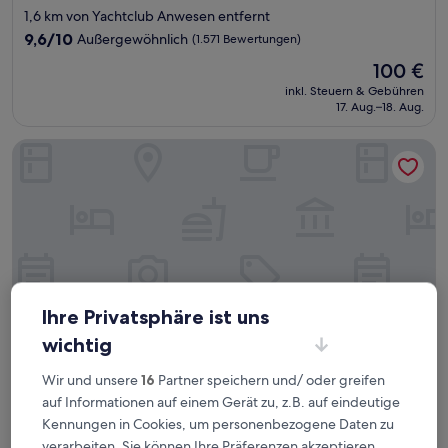
Sterne-
1,6 km von Yachtclub Anwesen entfernt
Unterkunft
9.6
9,6/10
Außergewöhnlich
(1.571 Bewertungen)
von
Der
100 €
10,
Preis
Außergewöhnlich,
inkl. Steuern & Gebühren
beträgt
17. Aug.–18. Aug.
(1.571
100 €
Bewertungen)
iBeach Resort
Ihre Privatsphäre ist uns
wichtig
Wir und unsere
16
Partner speichern und/ oder greifen
iBeach Resort
iBeach Resort
auf Informationen auf einem Gerät zu, z.B. auf eindeutige
Kennungen in Cookies, um personenbezogene Daten zu
2.5-
Sterne-
verarbeiten. Sie können Ihre Präferenzen akzeptieren