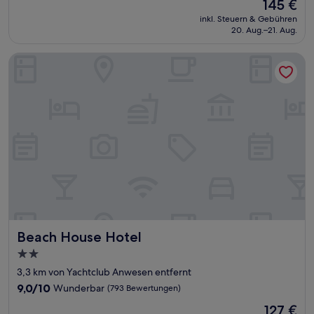
Der
145 €
10,
Preis
Sehr
inkl. Steuern & Gebühren
beträgt
20. Aug.–21. Aug.
gut,
145 €
(1.029
Bewertungen)
Beach House Hotel
Beach House Hotel
Beach House Hotel
2.0-
Sterne-
3,3 km von Yachtclub Anwesen entfernt
Unterkunft
9.0
9,0/10
Wunderbar
(793 Bewertungen)
von
Der
127 €
10,