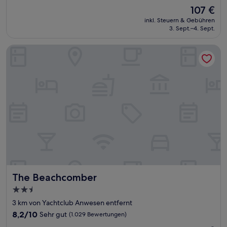
von
Der
107 €
10,
Preis
Außergewöhnlich,
inkl. Steuern & Gebühren
beträgt
3. Sept.–4. Sept.
(1.708
107 €
Bewertungen)
The Beachcomber
The Beachcomber
The Beachcomber
2.5-
Sterne-
3 km von Yachtclub Anwesen entfernt
Unterkunft
8.2
8,2/10
Sehr gut
(1.029 Bewertungen)
von