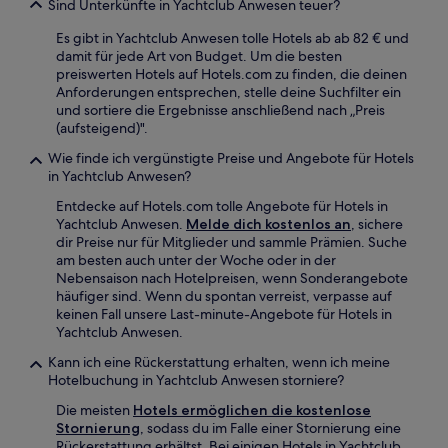
Sind Unterkünfte in Yachtclub Anwesen teuer?
Es gibt in Yachtclub Anwesen tolle Hotels ab ab 82 € und
damit für jede Art von Budget. Um die besten
preiswerten Hotels auf Hotels.com zu finden, die deinen
Anforderungen entsprechen, stelle deine Suchfilter ein
und sortiere die Ergebnisse anschließend nach „Preis
(aufsteigend)".
Wie finde ich vergünstigte Preise und Angebote für Hotels
in Yachtclub Anwesen?
Entdecke auf Hotels.com tolle Angebote für Hotels in
Yachtclub Anwesen.
Melde dich kostenlos an
, sichere
dir Preise nur für Mitglieder und sammle Prämien. Suche
am besten auch unter der Woche oder in der
Nebensaison nach Hotelpreisen, wenn Sonderangebote
häufiger sind. Wenn du spontan verreist, verpasse auf
keinen Fall unsere Last-minute-Angebote für Hotels in
Yachtclub Anwesen.
Kann ich eine Rückerstattung erhalten, wenn ich meine
Hotelbuchung in Yachtclub Anwesen storniere?
Die meisten
Hotels ermöglichen die kostenlose
Stornierung
, sodass du im Falle einer Stornierung eine
Rückerstattung erhältst. Bei einigen Hotels in Yachtclub