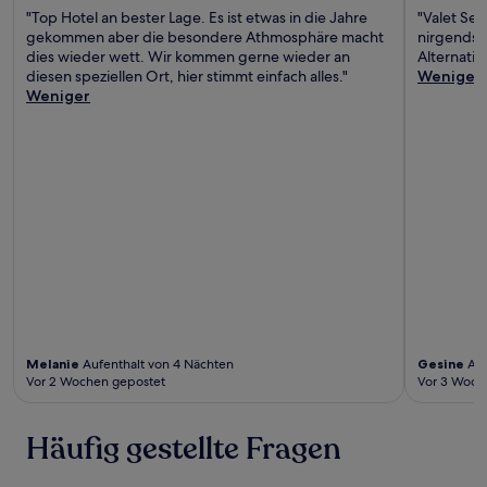
"Top Hotel an bester Lage. Es ist etwas in die Jahre
"Valet Ser
gekommen aber die besondere Athmosphäre macht
nirgends a
dies wieder wett. Wir kommen gerne wieder an
Alternativ
diesen speziellen Ort, hier stimmt einfach alles."
Weniger
Weniger
Melanie
Aufenthalt von 4 Nächten
Gesine
Auf
Vor 2 Wochen gepostet
Vor 3 Woch
Häufig gestellte Fragen