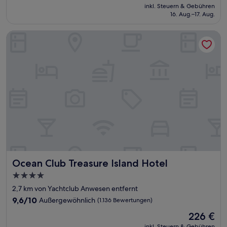
Preis
Außergewöhnlich,
inkl. Steuern & Gebühren
beträgt
16. Aug.–17. Aug.
(661
120 €
Bewertungen)
Ocean Club Treasure Island Hotel
Ocean Club Treasure Island Hotel
Ocean Club Treasure Island Hotel
4.0-
Sterne-
2,7 km von Yachtclub Anwesen entfernt
Unterkunft
9.6
9,6/10
Außergewöhnlich
(1.136 Bewertungen)
von
Der
226 €
10,
Preis
Außergewöhnlich,
inkl. Steuern & Gebühren