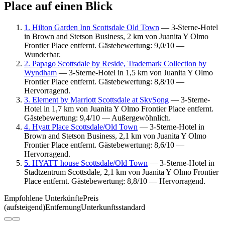
Place auf einen Blick
1. Hilton Garden Inn Scottsdale Old Town
— 3-Sterne-Hotel
in Brown and Stetson Business, 2 km von Juanita Y Olmo
Frontier Place entfernt. Gästebewertung: 9,0/10 —
Wunderbar.
2. Papago Scottsdale by Reside, Trademark Collection by
Wyndham
— 3-Sterne-Hotel in 1,5 km von Juanita Y Olmo
Frontier Place entfernt. Gästebewertung: 8,8/10 —
Hervorragend.
3. Element by Marriott Scottsdale at SkySong
— 3-Sterne-
Hotel in 1,7 km von Juanita Y Olmo Frontier Place entfernt.
Gästebewertung: 9,4/10 — Außergewöhnlich.
4. Hyatt Place Scottsdale/Old Town
— 3-Sterne-Hotel in
Brown and Stetson Business, 2,1 km von Juanita Y Olmo
Frontier Place entfernt. Gästebewertung: 8,6/10 —
Hervorragend.
5. HYATT house Scottsdale/Old Town
— 3-Sterne-Hotel in
Stadtzentrum Scottsdale, 2,1 km von Juanita Y Olmo Frontier
Place entfernt. Gästebewertung: 8,8/10 — Hervorragend.
Empfohlene Unterkünfte
Preis
(aufsteigend)
Entfernung
Unterkunftsstandard