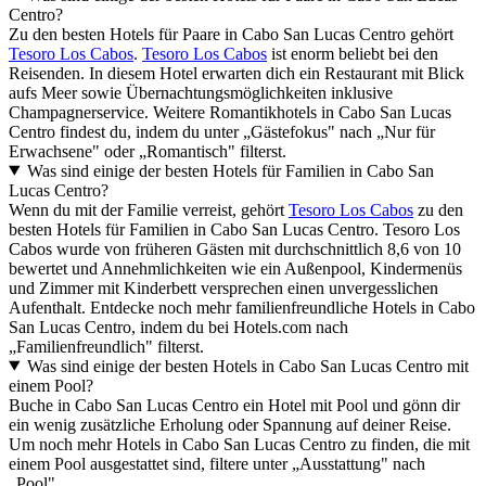
Centro?
Zu den besten Hotels für Paare in Cabo San Lucas Centro gehört
Tesoro Los Cabos
.
Tesoro Los Cabos
ist enorm beliebt bei den
Reisenden. In diesem Hotel erwarten dich ein Restaurant mit Blick
aufs Meer sowie Übernachtungsmöglichkeiten inklusive
Champagnerservice. Weitere Romantikhotels in Cabo San Lucas
Centro findest du, indem du unter „Gästefokus" nach „Nur für
Erwachsene" oder „Romantisch" filterst.
Was sind einige der besten Hotels für Familien in Cabo San
Lucas Centro?
Wenn du mit der Familie verreist, gehört
Tesoro Los Cabos
zu den
besten Hotels für Familien in Cabo San Lucas Centro. Tesoro Los
Cabos wurde von früheren Gästen mit durchschnittlich 8,6 von 10
bewertet und Annehmlichkeiten wie ein Außenpool, Kindermenüs
und Zimmer mit Kinderbett versprechen einen unvergesslichen
Aufenthalt. Entdecke noch mehr familienfreundliche Hotels in Cabo
San Lucas Centro, indem du bei Hotels.com nach
„Familienfreundlich" filterst.
Was sind einige der besten Hotels in Cabo San Lucas Centro mit
einem Pool?
Buche in Cabo San Lucas Centro ein Hotel mit Pool und gönn dir
ein wenig zusätzliche Erholung oder Spannung auf deiner Reise.
Um noch mehr Hotels in Cabo San Lucas Centro zu finden, die mit
einem Pool ausgestattet sind, filtere unter „Ausstattung" nach
„Pool".