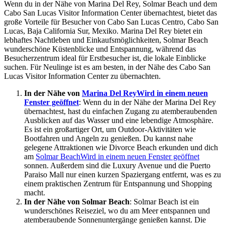
Wenn du in der Nähe von Marina Del Rey, Solmar Beach und dem
Cabo San Lucas Visitor Information Center übernachtest, bietet das
große Vorteile für Besucher von Cabo San Lucas Centro, Cabo San
Lucas, Baja California Sur, Mexiko. Marina Del Rey bietet ein
lebhaftes Nachtleben und Einkaufsmöglichkeiten, Solmar Beach
wunderschöne Küstenblicke und Entspannung, während das
Besucherzentrum ideal für Erstbesucher ist, die lokale Einblicke
suchen. Für Neulinge ist es am besten, in der Nähe des Cabo San
Lucas Visitor Information Center zu übernachten.
In der Nähe von
Marina Del Rey
Wird in einem neuen
Fenster geöffnet
: Wenn du in der Nähe der Marina Del Rey
übernachtest, hast du einfachen Zugang zu atemberaubenden
Ausblicken auf das Wasser und eine lebendige Atmosphäre.
Es ist ein großartiger Ort, um Outdoor-Aktivitäten wie
Bootfahren und Angeln zu genießen. Du kannst nahe
gelegene Attraktionen wie Divorce Beach erkunden und dich
am
Solmar Beach
Wird in einem neuen Fenster geöffnet
sonnen. Außerdem sind die Luxury Avenue und die Puerto
Paraiso Mall nur einen kurzen Spaziergang entfernt, was es zu
einem praktischen Zentrum für Entspannung und Shopping
macht.
In der Nähe von Solmar Beach
: Solmar Beach ist ein
wunderschönes Reiseziel, wo du am Meer entspannen und
atemberaubende Sonnenuntergänge genießen kannst. Die