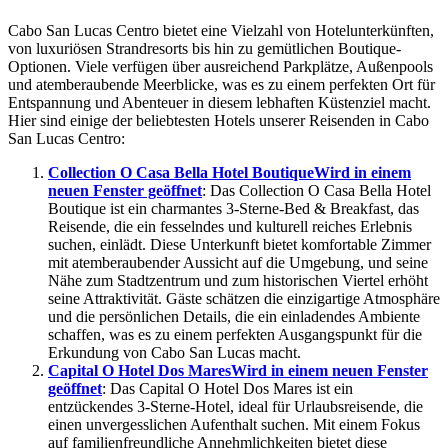
Cabo San Lucas Centro bietet eine Vielzahl von Hotelunterkünften,
von luxuriösen Strandresorts bis hin zu gemütlichen Boutique-
Optionen. Viele verfügen über ausreichend Parkplätze, Außenpools
und atemberaubende Meerblicke, was es zu einem perfekten Ort für
Entspannung und Abenteuer in diesem lebhaften Küstenziel macht.
Hier sind einige der beliebtesten Hotels unserer Reisenden in Cabo
San Lucas Centro:
Collection O Casa Bella Hotel Boutique
Wird in einem
neuen Fenster geöffnet
: Das Collection O Casa Bella Hotel
Boutique ist ein charmantes 3-Sterne-Bed & Breakfast, das
Reisende, die ein fesselndes und kulturell reiches Erlebnis
suchen, einlädt. Diese Unterkunft bietet komfortable Zimmer
mit atemberaubender Aussicht auf die Umgebung, und seine
Nähe zum Stadtzentrum und zum historischen Viertel erhöht
seine Attraktivität. Gäste schätzen die einzigartige Atmosphäre
und die persönlichen Details, die ein einladendes Ambiente
schaffen, was es zu einem perfekten Ausgangspunkt für die
Erkundung von Cabo San Lucas macht.
Capital O Hotel Dos Mares
Wird in einem neuen Fenster
geöffnet
: Das Capital O Hotel Dos Mares ist ein
entzückendes 3-Sterne-Hotel, ideal für Urlaubsreisende, die
einen unvergesslichen Aufenthalt suchen. Mit einem Fokus
auf familienfreundliche Annehmlichkeiten bietet diese