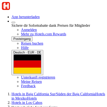
App herunterladen
Sichere dir Sofortrabatte dank Preisen für Mitglieder
Anmelden
Mehr zu Hotels.com Rewards
Posteingang
Reisen buchen
Hilfe
Deutsch · EUR · DE
Unterkunft registrieren
Meine Reisen
Feedback
Hotels in Baja California Sur/Süden der Baja California
Hotels
in Mexiko
Hotels
Hotels in Los Cabos