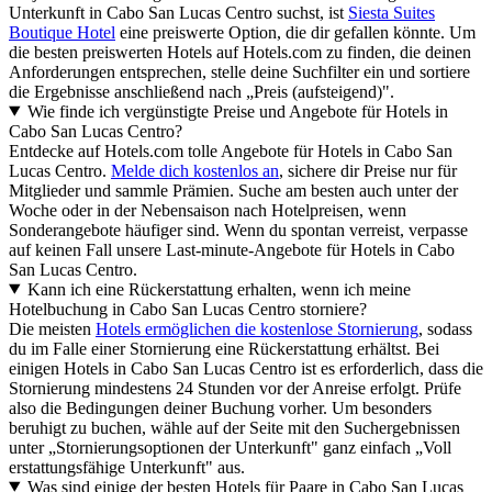
Unterkunft in Cabo San Lucas Centro suchst, ist
Siesta Suites
Boutique Hotel
eine preiswerte Option, die dir gefallen könnte. Um
die besten preiswerten Hotels auf Hotels.com zu finden, die deinen
Anforderungen entsprechen, stelle deine Suchfilter ein und sortiere
die Ergebnisse anschließend nach „Preis (aufsteigend)".
Wie finde ich vergünstigte Preise und Angebote für Hotels in
Cabo San Lucas Centro?
Entdecke auf Hotels.com tolle Angebote für Hotels in Cabo San
Lucas Centro.
Melde dich kostenlos an
, sichere dir Preise nur für
Mitglieder und sammle Prämien. Suche am besten auch unter der
Woche oder in der Nebensaison nach Hotelpreisen, wenn
Sonderangebote häufiger sind. Wenn du spontan verreist, verpasse
auf keinen Fall unsere Last-minute-Angebote für Hotels in Cabo
San Lucas Centro.
Kann ich eine Rückerstattung erhalten, wenn ich meine
Hotelbuchung in Cabo San Lucas Centro storniere?
Die meisten
Hotels ermöglichen die kostenlose Stornierung
, sodass
du im Falle einer Stornierung eine Rückerstattung erhältst. Bei
einigen Hotels in Cabo San Lucas Centro ist es erforderlich, dass die
Stornierung mindestens 24 Stunden vor der Anreise erfolgt. Prüfe
also die Bedingungen deiner Buchung vorher. Um besonders
beruhigt zu buchen, wähle auf der Seite mit den Suchergebnissen
unter „Stornierungsoptionen der Unterkunft" ganz einfach „Voll
erstattungsfähige Unterkunft" aus.
Was sind einige der besten Hotels für Paare in Cabo San Lucas