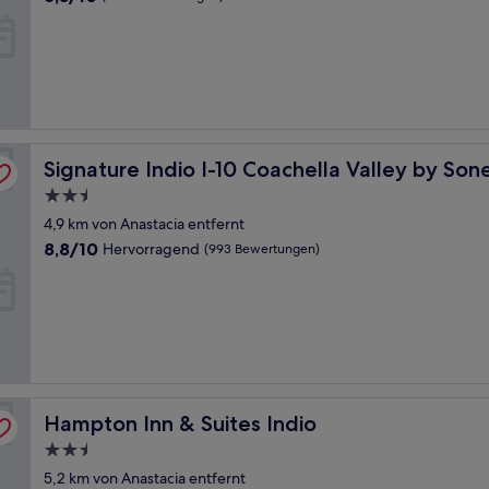
von
10,
(1.001
Bewertungen)
Signature Indio I-10 Coachella Valley by Sonesta
Signature Indio I-10 Coachella Valley by Son
2.5-
Sterne-
4,9 km von Anastacia entfernt
Unterkunft
8.8
8,8/10
Hervorragend
(993 Bewertungen)
von
10,
Hervorragend,
(993
Bewertungen)
Hampton Inn & Suites Indio
Hampton Inn & Suites Indio
2.5-
Sterne-
5,2 km von Anastacia entfernt