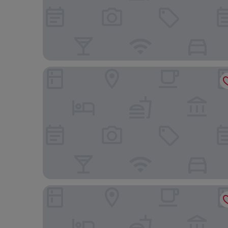
Signature Indio I-10 Coachella Valley by Sonesta
Hampton Inn & Suites Indio