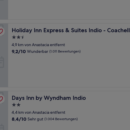
(955
Bewertungen)
ley by IHG
Holiday Inn Express & Suites Indio - Coachella Valley by
Holiday Inn Express & Suites Indio - Coachel
2.5-
Sterne-
4,9 km von Anastacia entfernt
Unterkunft
9.2
9,2/10
Wunderbar
(1.011 Bewertungen)
von
10,
Wunderbar,
(1.011
Bewertungen)
Days Inn by Wyndham Indio
Days Inn by Wyndham Indio
2.0-
Sterne-
4,4 km von Anastacia entfernt
Unterkunft
8.4
8,4/10
Sehr gut
(1.004 Bewertungen)
von
10,