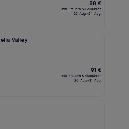
Der
88 €
Preis
inkl. Steuern & Gebühren
beträgt
23. Aug.–24. Aug.
88 €
ella Valley
Der
91 €
Preis
inkl. Steuern & Gebühren
beträgt
20. Aug.–21. Aug.
91 €