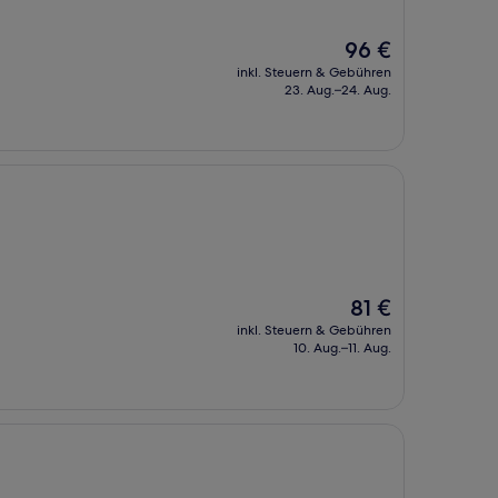
Der
96 €
Preis
inkl. Steuern & Gebühren
beträgt
23. Aug.–24. Aug.
96 €
Der
81 €
Preis
inkl. Steuern & Gebühren
beträgt
10. Aug.–11. Aug.
81 €