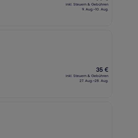
Preis
inkl. Steuern & Gebühren
beträgt
9. Aug.–10. Aug.
66 €
Der
35 €
Preis
inkl. Steuern & Gebühren
beträgt
27. Aug.–28. Aug.
35 €