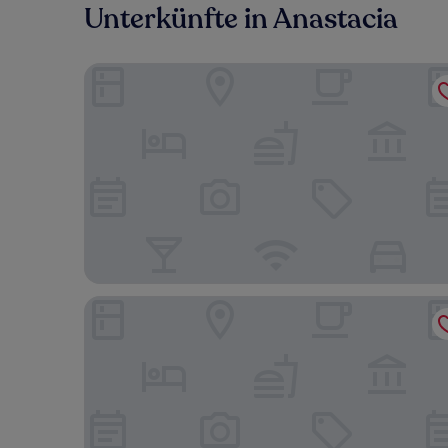
Unterkünfte in Anastacia
Tahquitz Creek Golf Condo Resorts
Residence Inn by Marriott La Quinta