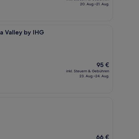
beträgt
20. Aug.–21. Aug.
108 €
 IHG
la Valley by IHG
Der
95 €
Preis
inkl. Steuern & Gebühren
beträgt
23. Aug.–24. Aug.
95 €
Der
66 €