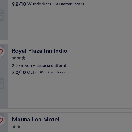
Unterkunft
9.2
9,2/10
Wunderbar
(1.004 Bewertungen)
von
10,
Wunderbar,
(1.004
Bewertungen)
Royal Plaza Inn Indio
Royal Plaza Inn Indio
3.0-
Sterne-
2,5 km von Anastacia entfernt
Unterkunft
7.0
7,0/10
Gut
(1.000 Bewertungen)
von
10,
Gut,
(1.000
Bewertungen)
Mauna Loa Motel
Mauna Loa Motel
2.0-