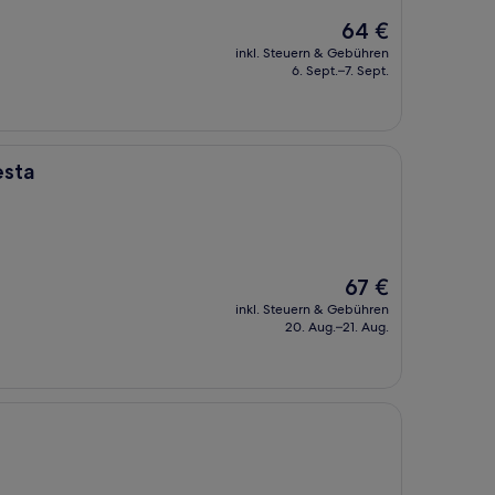
Der
64 €
Preis
inkl. Steuern & Gebühren
beträgt
6. Sept.–7. Sept.
64 €
esta
Der
67 €
Preis
inkl. Steuern & Gebühren
beträgt
20. Aug.–21. Aug.
67 €