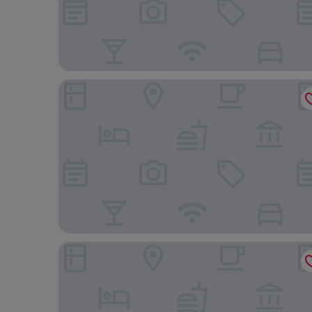
Fairfield by Marriott Inn & Suites Indio Coachella V
Super 8 by Wyndham Indio