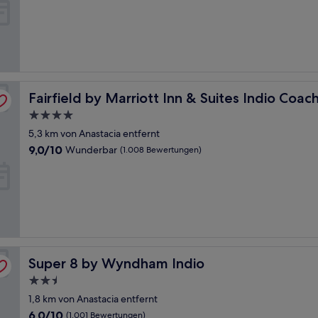
10,
Wunderbar,
(1.162
Bewertungen)
alley
Fairfield by Marriott Inn & Suites Indio Coachella Valley
Fairfield by Marriott Inn & Suites Indio Coach
4.0-
Sterne-
5,3 km von Anastacia entfernt
Unterkunft
9.0
9,0/10
Wunderbar
(1.008 Bewertungen)
von
10,
Wunderbar,
(1.008
Bewertungen)
Super 8 by Wyndham Indio
Super 8 by Wyndham Indio
2.5-
Sterne-
1,8 km von Anastacia entfernt
Unterkunft
6.0
6,0/10
(1.001 Bewertungen)