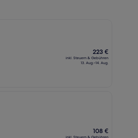
Der
223 €
Preis
inkl. Steuern & Gebühren
beträgt
13. Aug.–14. Aug.
223 €
Der
108 €
Preis
inkl. Steuern & Gebühren