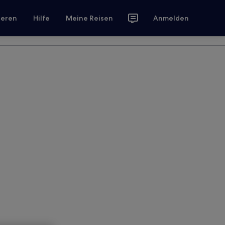
ieren
Hilfe
Meine Reisen
Anmelden