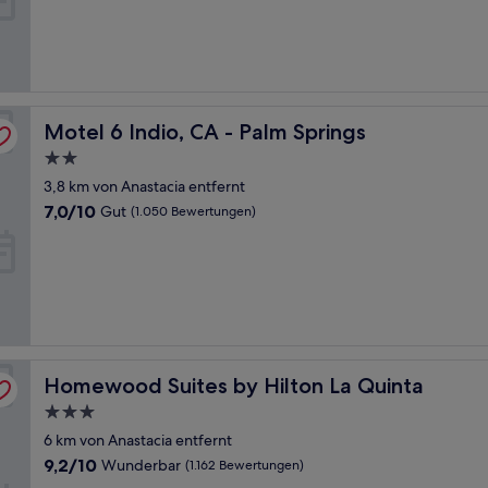
Sehr
gut,
(1.004
Bewertungen)
Motel 6 Indio, CA - Palm Springs
Motel 6 Indio, CA - Palm Springs
2.0-
Sterne-
3,8 km von Anastacia entfernt
Unterkunft
7.0
7,0/10
Gut
(1.050 Bewertungen)
von
10,
Gut,
(1.050
Bewertungen)
Homewood Suites by Hilton La Quinta
Homewood Suites by Hilton La Quinta
3.0-
Sterne-
6 km von Anastacia entfernt
Unterkunft
9.2
9,2/10
Wunderbar
(1.162 Bewertungen)
von