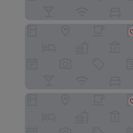
Holiday Inn Express & Suites Indio - Coachella Val
Days Inn by Wyndham Indio