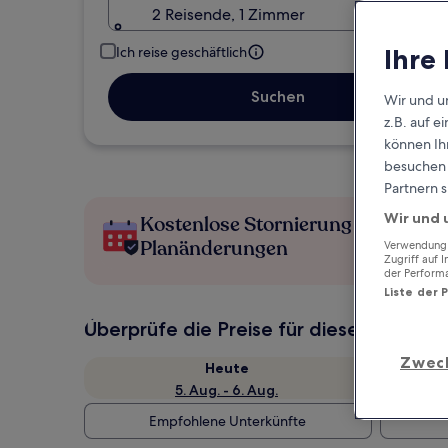
2 Reisende, 1 Zimmer
Ihre
Ich reise geschäftlich
Suchen
Wir und u
z.B. auf 
können Ihr
besuchen S
Partnern s
Wir und 
Kostenlose Stornierung bei
Planänderungen
Verwendung g
Zugriff auf 
der Perform
Liste der 
Überprüfe die Preise für diese Daten
Zwec
Heute
5. Aug. - 6. Aug.
Empfohlene Unterkünfte