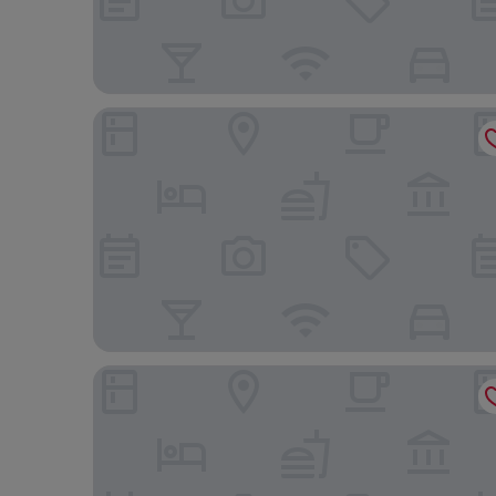
Motel 6 Indio, CA - Palm Springs
Homewood Suites by Hilton La Quinta