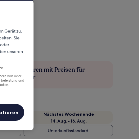
em Gerät zu,
eiten. Sie
 oder
rden unseren
n:
Mehr sparen mit Preisen für
Mitglieder
chern von oder
rbeleistung und
boten.
ptieren
Nächstes Wochenende
14. Aug. - 16. Aug.
Unterkunftsstandard