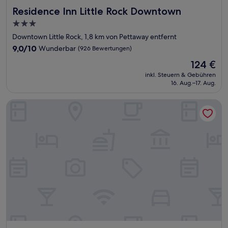
Residence Inn Little Rock Downtown
Residence Inn Little Rock Downtown
3.0-
Sterne-
Downtown Little Rock, 1,8 km von Pettaway entfernt
Unterkunft
9.0
9,0/10
Wunderbar
(926 Bewertungen)
von
Der
124 €
10,
Preis
Wunderbar,
inkl. Steuern & Gebühren
beträgt
16. Aug.–17. Aug.
(926
124 €
Bewertungen)
DoubleTree by Hilton Little Rock