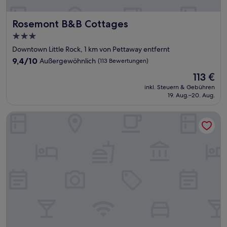
Rosemont B&B Cottages
Rosemont B&B Cottages
3.0-
Sterne-
Downtown Little Rock, 1 km von Pettaway entfernt
Unterkunft
9.4
9,4/10
Außergewöhnlich
(113 Bewertungen)
von
Der
113 €
10,
Preis
Außergewöhnlich,
inkl. Steuern & Gebühren
beträgt
19. Aug.–20. Aug.
(113
113 €
Bewertungen)
Little Rock Marriott