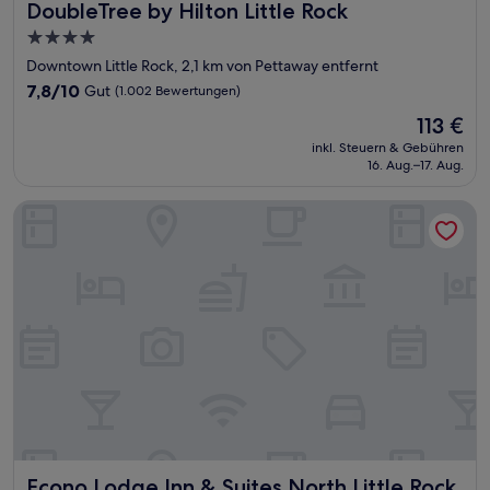
DoubleTree by Hilton Little Rock
DoubleTree by Hilton Little Rock
4.0-
Sterne-
Downtown Little Rock, 2,1 km von Pettaway entfernt
Unterkunft
7.8
7,8/10
Gut
(1.002 Bewertungen)
von
Der
113 €
10,
Preis
Gut,
inkl. Steuern & Gebühren
beträgt
16. Aug.–17. Aug.
(1.002
113 €
Bewertungen)
Econo Lodge Inn & Suites North Little Rock near Riverfront
Econo Lodge Inn & Suites North Little Rock near Riverfront
Econo Lodge Inn & Suites North Little Rock