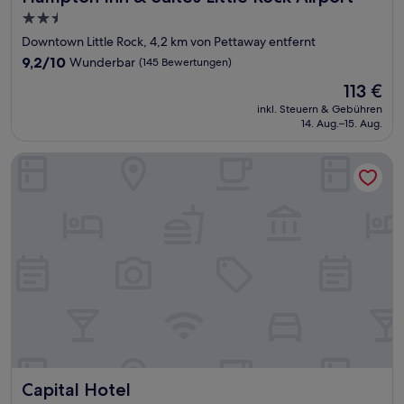
2.5-
Sterne-
Downtown Little Rock, 4,2 km von Pettaway entfernt
Unterkunft
9.2
9,2/10
Wunderbar
(145 Bewertungen)
von
Der
113 €
10,
Preis
Wunderbar,
inkl. Steuern & Gebühren
beträgt
14. Aug.–15. Aug.
(145
113 €
Bewertungen)
Capital Hotel
Capital Hotel
Capital Hotel