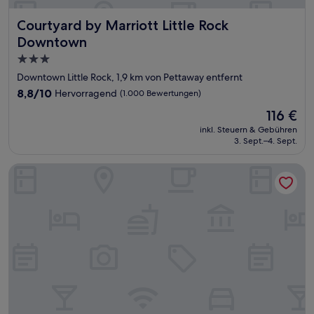
Courtyard by Marriott Little Rock Downtown
Courtyard by Marriott Little Rock
Downtown
3.0-
Sterne-
Downtown Little Rock, 1,9 km von Pettaway entfernt
Unterkunft
8.8
8,8/10
Hervorragend
(1.000 Bewertungen)
von
Der
116 €
10,
Preis
Hervorragend,
inkl. Steuern & Gebühren
beträgt
3. Sept.–4. Sept.
(1.000
116 €
Bewertungen)
Rosemont B&B Cottages