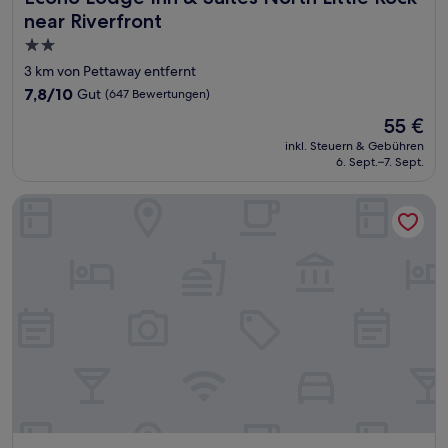
near Riverfront
2.0-
Sterne-
3 km von Pettaway entfernt
Unterkunft
7.8
7,8/10
Gut
(647 Bewertungen)
von
Der
55 €
10,
Preis
Gut,
inkl. Steuern & Gebühren
beträgt
6. Sept.–7. Sept.
(647
55 €
Bewertungen)
AC Hotel by Marriott Little Rock Downtown