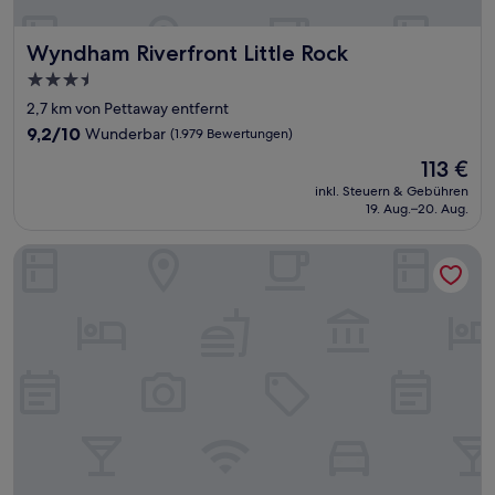
Wyndham Riverfront Little Rock
Wyndham Riverfront Little Rock
3.5-
Sterne-
2,7 km von Pettaway entfernt
Unterkunft
9.2
9,2/10
Wunderbar
(1.979 Bewertungen)
von
Der
113 €
10,
Preis
Wunderbar,
inkl. Steuern & Gebühren
beträgt
19. Aug.–20. Aug.
(1.979
113 €
Bewertungen)
Courtyard by Marriott Little Rock Downtown