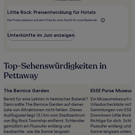
1 Übernachtung
Rock?
von
2 Erwachsenen
Little Rock: Preisentwicklung für Hotels
gefunden
Die Preise basieren auf dem Preis für eine Nacht für zwei Reisende.
wurde.
Preise
und
Unterkünfte im Juni anzeigen
Verfügbarkeiten
können
sich
ändern.
Es
Top-Sehenswürdigkeiten in
können
zusätzliche
Pettaway
Bedingungen
gelten.
The Bernice Garden
ESSE Purse Museum
Bereit für eine Lektion in heimischer Botanik?
Ein Museumsbesuch dar
Dann sollte The Bernice Garden auf deiner
Urlaubscheckliste nicht
Liste von Attraktionen nicht fehlen. Dieses
Sammlungen von ESSE 
Ausflugsziel liegt 13,1 km vom Stadtzentrum
Downtown Little Rock 
von Big Rock Township entfernt. Schlender
Richtige für dich. Schl
gemütlich am Flussufer entlang und
Flussufer entlang und 
beobachte, wie die Sonne langsam
Sonne langsam unterge