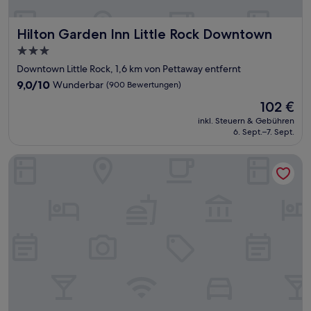
Hilton Garden Inn Little Rock Downtown
Hilton Garden Inn Little Rock Downtown
3.0-
Sterne-
Downtown Little Rock, 1,6 km von Pettaway entfernt
Unterkunft
9.0
9,0/10
Wunderbar
(900 Bewertungen)
von
Der
102 €
10,
Preis
Wunderbar,
inkl. Steuern & Gebühren
beträgt
6. Sept.–7. Sept.
(900
102 €
Bewertungen)
Holiday Inn Little Rock-Presidential-Dwntn by IHG