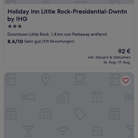
Holiday Inn Little Rock-Presidential-Dwntn by IHG
Holiday Inn Little Rock-Presidential-Dwntn
by IHG
3.0-
Sterne-
Downtown Little Rock, 1,4 km von Pettaway entfernt
Unterkunft
8.4
8,4/10
Sehr gut
(576 Bewertungen)
von
Der
92 €
10,
Preis
Sehr
inkl. Steuern & Gebühren
beträgt
16. Aug.–17. Aug.
gut,
92 €
(576
Bewertungen)
Wyndham Riverfront Little Rock