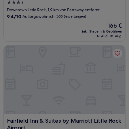
3.5-
Sterne-
Downtown Little Rock, 1,9 km von Pettaway entfernt
Unterkunft
9.4
9,4/10
Außergewöhnlich
(655 Bewertungen)
von
Der
166 €
10,
Preis
Außergewöhnlich,
inkl. Steuern & Gebühren
beträgt
17. Aug.–18. Aug.
(655
166 €
Bewertungen)
Fairfield Inn & Suites by Marriott Little Rock Airport
Fairfield Inn & Suites by Marriott Little Rock Airport
Fairfield Inn & Suites by Marriott Little Rock
Airport