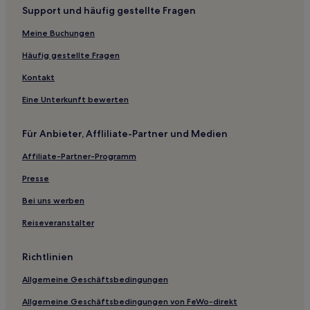
Support und häufig gestellte Fragen
Hazen Hotels
Hotels nahe Professor Bowl West
Meine Buchungen
Hotels nahe River Market District
Häufig gestellte Fragen
Hotels nahe Big Rock Mini Golf & Fun Park
Kontakt
England Hotels
Eine Unterkunft bewerten
Hotels nahe Funland Amusement Park
Für Anbieter, Affliliate-Partner und Medien
Hotels nahe I-30 Speedway
Affiliate-Partner-Programm
Hotels nahe Outlets of Little Rock
B&B in Eureka Springs
Presse
Ferienwohnungen in Sandy Beach
Bei uns werben
Motels in West Memphis
Reiseveranstalter
Hotels mit inbegriffenem Frühstück in Russelville
Richtlinien
Günstige in Little Rock
Allgemeine Geschäftsbedingungen
Hotels mit Fitnessbereich in Little Rock
Allgemeine Geschäftsbedingungen von FeWo-direkt
Hotels mit Pool in Conway