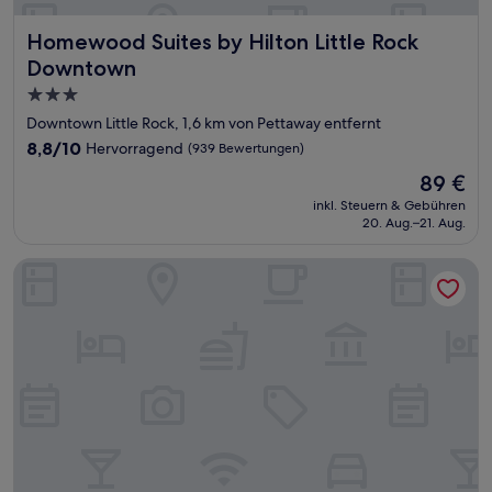
Homewood Suites by Hilton Little Rock Downtown
Homewood Suites by Hilton Little Rock
Downtown
3.0-
Sterne-
Downtown Little Rock, 1,6 km von Pettaway entfernt
Unterkunft
8.8
8,8/10
Hervorragend
(939 Bewertungen)
von
Der
89 €
10,
Preis
Hervorragend,
inkl. Steuern & Gebühren
beträgt
20. Aug.–21. Aug.
(939
89 €
Bewertungen)
Hilton Garden Inn Little Rock Downtown