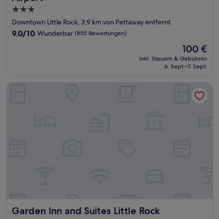
3.0-
Sterne-
Downtown Little Rock, 3,9 km von Pettaway entfernt
Unterkunft
9.0
9,0/10
Wunderbar
(855 Bewertungen)
von
Der
100 €
10,
Preis
Wunderbar,
inkl. Steuern & Gebühren
beträgt
6. Sept.–7. Sept.
(855
100 €
Bewertungen)
Garden Inn and Suites Little Rock
Garden Inn and Suites Little Rock
Garden Inn and Suites Little Rock