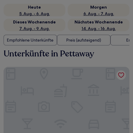
Heute
Morgen
5. Aug. - 6. Aug.
6. Aug. - 7. Aug.
Dieses Wochenende
Nächstes Wochenende
7. Aug. - 9. Aug.
14. Aug. - 16. Aug.
Empfohlene Unterkünfte
Preis (aufsteigend)
Ent
Unterkünfte in Pettaway
Walk to Main St: Eclectic Gem in Little Rock