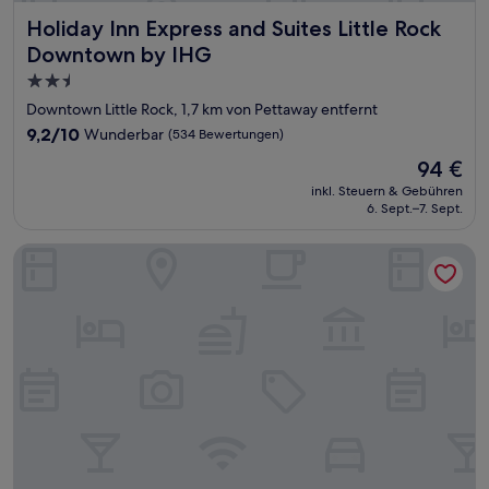
Holiday Inn Express and Suites Little Rock Downtown by I
Holiday Inn Express and Suites Little Rock
Downtown by IHG
2.5-
Sterne-
Downtown Little Rock, 1,7 km von Pettaway entfernt
Unterkunft
9.2
9,2/10
Wunderbar
(534 Bewertungen)
von
Der
94 €
10,
Preis
Wunderbar,
inkl. Steuern & Gebühren
beträgt
6. Sept.–7. Sept.
(534
94 €
Bewertungen)
Homewood Suites by Hilton Little Rock Downtown