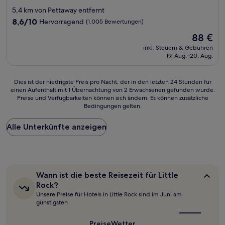
Sterne-
5,4 km von Pettaway entfernt
Unterkunft
8.6
8,6/10
Hervorragend
(1.005 Bewertungen)
von
Der
88 €
10,
Preis
Hervorragend,
inkl. Steuern & Gebühren
beträgt
19. Aug.–20. Aug.
(1.005
88 €
Bewertungen)
Dies
Dies ist der niedrigste Preis pro Nacht, der in den letzten 24 Stunden für
einen Aufenthalt mit 1 Übernachtung von 2 Erwachsenen gefunden wurde.
ist
Preise und Verfügbarkeiten können sich ändern. Es können zusätzliche
der
Bedingungen gelten.
niedrigste
Preis
Alle Unterkünfte anzeigen
pro
Nacht,
der
in
den
letzten
Wann
Wann ist die beste Reisezeit für Little
24 Stunden
ist
Rock?
für
die
Unsere Preise für Hotels in Little Rock sind im Juni am
beste
einen
günstigsten
Reisezeit
Aufenthalt
für
mit
Little
Preise
Wetter