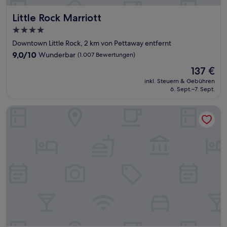
Little Rock Marriott
Little Rock Marriott
4.0-
Sterne-
Downtown Little Rock, 2 km von Pettaway entfernt
Unterkunft
9.0
9,0/10
Wunderbar
(1.007 Bewertungen)
von
Der
137 €
10,
Preis
Wunderbar,
inkl. Steuern & Gebühren
beträgt
6. Sept.–7. Sept.
(1.007
137 €
Bewertungen)
Residence Inn Little Rock Downtown