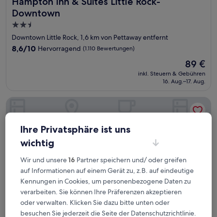
Hampton Inn & Suites Little Rock-Downtown
Hampton Inn & Suites Little Rock-
Downtown
2.5-
Sterne-
Downtown Little Rock, 1,6 km von Pettaway entfernt
Unterkunft
8.6
8,6/10
Hervorragend
(1.110 Bewertungen)
von
Der
89 €
10,
Preis
Hervorragend,
inkl. Steuern & Gebühren
beträgt
16. Aug.–17. Aug.
(1.110
89 €
Bewertungen)
Comfort Inn & Suites Presidential - Downtown Little Rock
Ihre Privatsphäre ist uns
wichtig
Wir und unsere
16
Partner speichern und/ oder greifen
auf Informationen auf einem Gerät zu, z.B. auf eindeutige
Kennungen in Cookies, um personenbezogene Daten zu
verarbeiten. Sie können Ihre Präferenzen akzeptieren
oder verwalten. Klicken Sie dazu bitte unten oder
besuchen Sie jederzeit die Seite der Datenschutzrichtlinie.