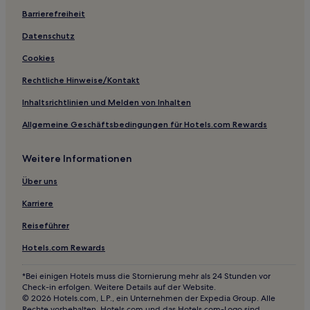
Hotels mit inbegriffenem Frühstück in Conway
Barrierefreiheit
Familien in Bentonville
Datenschutz
Hotels mit inbegriffenem Frühstück in Mountain Home
Cookies
Haustierfreundliche in West Memphis
Rechtliche Hinweise/Kontakt
Familien in West Memphis
Inhaltsrichtlinien und Melden von Inhalten
Günstige in Blytheville
Allgemeine Geschäftsbedingungen für Hotels.com Rewards
Hotels mit Küchenzeile in Gentry
Weitere Informationen
Hotels mit Parkplatz in Gentry
Günstige in Jonesboro
Über uns
Hotels mit inbegriffenem Frühstück in Forrest City
Karriere
Hotels mit Pool nahe Sandy Beach
Reiseführer
Hotels mit Parkplatz nahe Sandy Beach
Hotels.com Rewards
Günstige in Fort Smith
*Bei einigen Hotels muss die Stornierung mehr als 24 Stunden vor
Hotels mit Fitnessbereich in Fort Smith
Check-in erfolgen. Weitere Details auf der Website.
© 2026 Hotels.com, L.P., ein Unternehmen der Expedia Group. Alle
Familien in Heber Springs
Rechte vorbehalten. Hotels.com und das Hotels.com-Logo sind