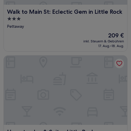
Walk to Main St: Eclectic Gem in Little Rock
Walk to Main St: Eclectic Gem in Little Rock
3.0-
Sterne-
Pettaway
Unterkunft
Der
209 €
Preis
inkl. Steuern & Gebühren
beträgt
17. Aug.–18. Aug.
209 €
Hampton Inn & Suites Little Rock-Downtown