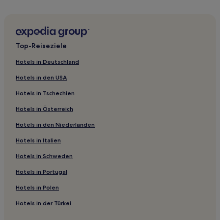
Hotels nahe Bahnhof Little Rock Union Station
Hotels nahe Simmons Bank Arena
Arkansas: Hotels
Top-Reiseziele
Hotels nahe Statehouse Convention Center
Hotels in Deutschland
Hillcrest: Hotels
Hotels in den USA
Pulaski County: Hotels
Hotels in Tschechien
Pine Bluff Hotels
Hotels in Österreich
Hotels nahe University of Arkansas for Medical Sciences
Hotels in den Niederlanden
Hotels nahe William J. Clinton Presidential Center and Park
Hotels nahe Arkansas Skatium
Hotels in Italien
Little Rock Hotels
Hotels in Schweden
Hotels nahe Universität von Arkansas-Little Rock
Hotels in Portugal
Downtown Little Rock: Hotels
Hotels in Polen
Marche Hotels
Hotels in der Türkei
Hotels nahe Murray Park