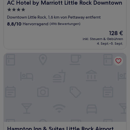
AC Hotel by Marriott Little Rock Downtown
AC Hotel by Marriott Little Rock Downtown
4.0-
Sterne-
Downtown Little Rock, 1,6 km von Pettaway entfernt
Unterkunft
8.8
8,8/10
Hervorragend
(496 Bewertungen)
von
Der
128 €
10,
Preis
Hervorragend,
inkl. Steuern & Gebühren
beträgt
4. Sept.–5. Sept.
(496
128 €
Bewertungen)
Hampton Inn & Suites Little Rock Airport
Hampton Inn & Suites Little Rock Airport
Hampton Inn & Suites Little Rock Airport