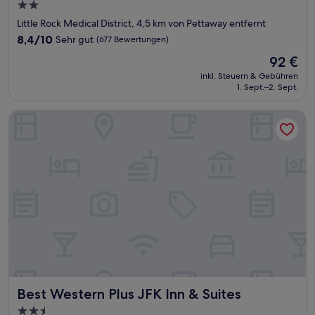
2.0-
Sterne-
Little Rock Medical District, 4,5 km von Pettaway entfernt
Unterkunft
8.4
8,4/10
Sehr gut
(677 Bewertungen)
von
Der
92 €
10,
Preis
Sehr
inkl. Steuern & Gebühren
beträgt
1. Sept.–2. Sept.
gut,
92 €
(677
Bewertungen)
Best Western Plus JFK Inn & Suites
Best Western Plus JFK Inn & Suites
Best Western Plus JFK Inn & Suites
2.5-