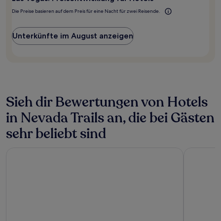
2 Erwachsenen
Die Preise basieren auf dem Preis für eine Nacht für zwei Reisende.
gefunden
wurde.
Preise
Unterkünfte im August anzeigen
und
Verfügbarkeiten
können
sich
ändern.
Es
können
Sieh dir Bewertungen von Hotels
zusätzliche
in Nevada Trails an, die bei Gästen
Bedingungen
gelten.
sehr beliebt sind
The Palazzo at The Venetian
Bellagio