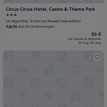
Circus Circus Hotel, Casino & Theme Park
Circus Circus Hotel, Casino & Theme Park
3.0-
Sterne-
Las Vegas Strip, 12,4 km von Nevada Trails entfernt
Unterkunft
7.0
7,0/10
Gut
(35.235 Bewertungen)
von
Der
56 €
10,
Preis
Gut,
inkl. Steuern & Gebühren
beträgt
24. Aug.–25. Aug.
(35.235
56 €
Bewertungen)
Conrad Las Vegas at Resorts World