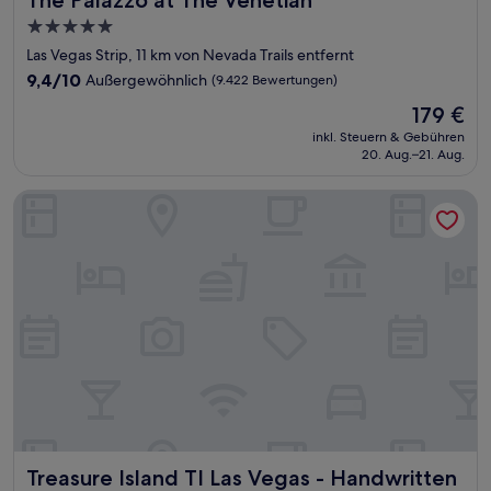
The Palazzo at The Venetian
5.0-
Sterne-
Las Vegas Strip, 11 km von Nevada Trails entfernt
Unterkunft
9.4
9,4/10
Außergewöhnlich
(9.422 Bewertungen)
von
Der
179 €
10,
Preis
Außergewöhnlich,
inkl. Steuern & Gebühren
beträgt
20. Aug.–21. Aug.
(9.422
179 €
Bewertungen)
Treasure Island TI Las Vegas - Handwritten Collection
Treasure Island TI Las Vegas - Handwritten Collection
Treasure Island TI Las Vegas - Handwritten