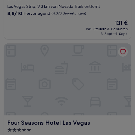
Sterne-
Las Vegas Strip, 9,3 km von Nevada Trails entfernt
Unterkunft
8.8
8,8/10
Hervorragend
(4.378 Bewertungen)
von
Der
131 €
10,
Preis
Hervorragend,
inkl. Steuern & Gebühren
beträgt
3. Sept.–4. Sept.
(4.378
131 €
Bewertungen)
Four Seasons Hotel Las Vegas
Four Seasons Hotel Las Vegas
Four Seasons Hotel Las Vegas
5.0-