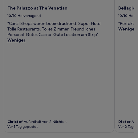
The Palazzo at The Venetian
Bellagio
10/10
Hervorragend
10/10
Herv
"Canal Shops waren beeindruckend. Super Hotel.
"Perfekte
Tolle Restaurants. Tolles Zimmer. Freundliches
Weniger
Personal. Gutes Casino. Gute Location am Strip"
Weniger
Christof
Aufenthalt von 2 Nächten
Dieter
Aufe
Vor 1 Tag gepostet
Vor 2 Tagen