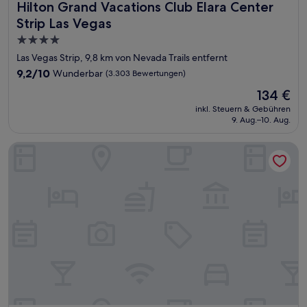
Hilton Grand Vacations Club Elara Center Strip Las Vegas
Hilton Grand Vacations Club Elara Center
Strip Las Vegas
4.0-
Sterne-
Las Vegas Strip, 9,8 km von Nevada Trails entfernt
Unterkunft
9.2
9,2/10
Wunderbar
(3.303 Bewertungen)
von
Der
134 €
10,
Preis
Wunderbar,
inkl. Steuern & Gebühren
beträgt
9. Aug.–10. Aug.
(3.303
134 €
Bewertungen)
Caesars Palace