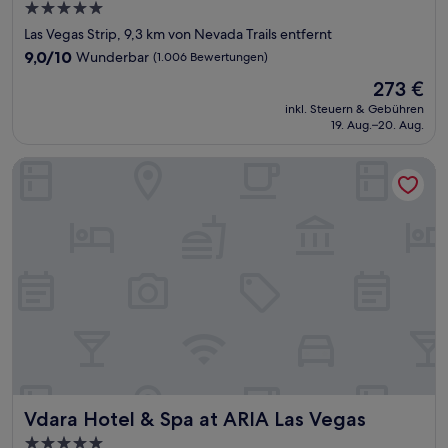
5.0-
Sterne-
Las Vegas Strip, 9,3 km von Nevada Trails entfernt
Unterkunft
9.0
9,0/10
Wunderbar
(1.006 Bewertungen)
von
Der
273 €
10,
Preis
Wunderbar,
inkl. Steuern & Gebühren
beträgt
19. Aug.–20. Aug.
(1.006
273 €
Bewertungen)
Vdara Hotel & Spa at ARIA Las Vegas
Vdara Hotel & Spa at ARIA Las Vegas
Vdara Hotel & Spa at ARIA Las Vegas
5.0-