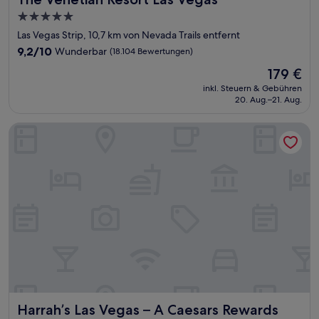
5.0-
Sterne-
Las Vegas Strip, 10,7 km von Nevada Trails entfernt
Unterkunft
9.2
9,2/10
Wunderbar
(18.104 Bewertungen)
von
Der
179 €
10,
Preis
Wunderbar,
inkl. Steuern & Gebühren
beträgt
20. Aug.–21. Aug.
(18.104
179 €
Bewertungen)
Harrah’s Las Vegas – A Caesars Rewards Destination
Harrah’s Las Vegas – A Caesars Rewards Destination
Harrah’s Las Vegas – A Caesars Rewards