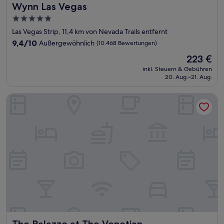
Wynn Las Vegas
Wynn Las Vegas
5.0-
Sterne-
Las Vegas Strip, 11,4 km von Nevada Trails entfernt
Unterkunft
9.4
9,4/10
Außergewöhnlich
(10.468 Bewertungen)
von
Der
223 €
10,
Preis
Außergewöhnlich,
inkl. Steuern & Gebühren
beträgt
20. Aug.–21. Aug.
(10.468
223 €
Bewertungen)
The Palazzo at The Venetian
The Palazzo at The Venetian