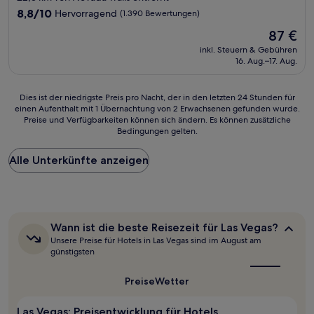
Unterkunft
8.8
8,8/10
Hervorragend
(1.390 Bewertungen)
von
Der
87 €
10,
Preis
Hervorragend,
inkl. Steuern & Gebühren
beträgt
16. Aug.–17. Aug.
(1.390
87 €
Bewertungen)
Dies
Dies ist der niedrigste Preis pro Nacht, der in den letzten 24 Stunden für
einen Aufenthalt mit 1 Übernachtung von 2 Erwachsenen gefunden wurde.
ist
Preise und Verfügbarkeiten können sich ändern. Es können zusätzliche
der
Bedingungen gelten.
niedrigste
Preis
Alle Unterkünfte anzeigen
pro
Nacht,
der
in
den
letzten
Wann
Wann ist die beste Reisezeit für Las Vegas?
24 Stunden
ist
Unsere Preise für Hotels in Las Vegas sind im August am
für
die
günstigsten
beste
einen
Reisezeit
Aufenthalt
Preise
Wetter
für
mit
Las
1 Übernachtung
Vegas?
Las Vegas: Preisentwicklung für Hotels
von