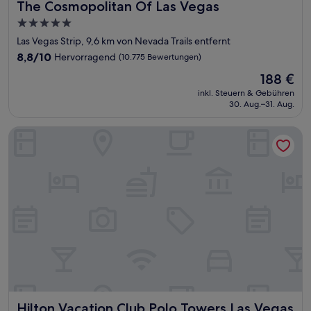
The Cosmopolitan Of Las Vegas
The Cosmopolitan Of Las Vegas
5.0-
Sterne-
Las Vegas Strip, 9,6 km von Nevada Trails entfernt
Unterkunft
8.8
8,8/10
Hervorragend
(10.775 Bewertungen)
von
Der
188 €
10,
Preis
Hervorragend,
inkl. Steuern & Gebühren
beträgt
30. Aug.–31. Aug.
(10.775
188 €
Bewertungen)
Hilton Vacation Club Polo Towers Las Vegas
Hilton Vacation Club Polo Towers Las Vegas
Hilton Vacation Club Polo Towers Las Vegas