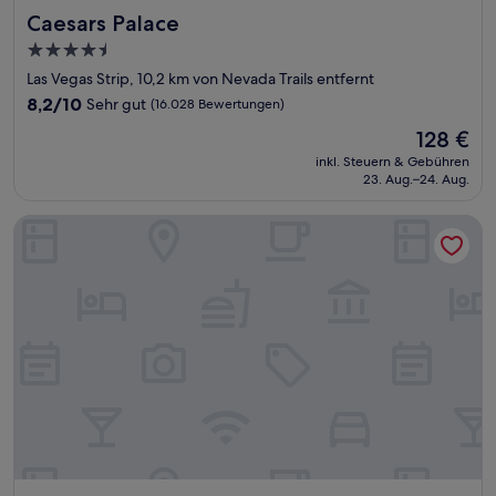
Caesars Palace
Caesars Palace
4.5-
Sterne-
Las Vegas Strip, 10,2 km von Nevada Trails entfernt
Unterkunft
8.2
8,2/10
Sehr gut
(16.028 Bewertungen)
von
Der
128 €
10,
Preis
Sehr
inkl. Steuern & Gebühren
beträgt
23. Aug.–24. Aug.
gut,
128 €
(16.028
Bewertungen)
The Cosmopolitan Of Las Vegas