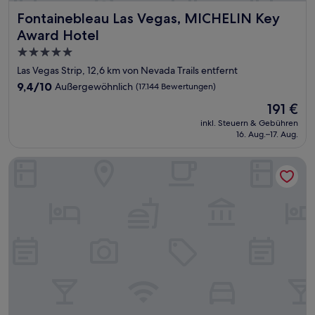
Fontainebleau Las Vegas, MICHELIN Key Award Hotel
Fontainebleau Las Vegas, MICHELIN Key
Award Hotel
5.0-
Sterne-
Las Vegas Strip, 12,6 km von Nevada Trails entfernt
Unterkunft
9.4
9,4/10
Außergewöhnlich
(17.144 Bewertungen)
von
Der
191 €
10,
Preis
Außergewöhnlich,
inkl. Steuern & Gebühren
beträgt
16. Aug.–17. Aug.
(17.144
191 €
Bewertungen)
Circus Circus Hotel, Casino & Theme Park