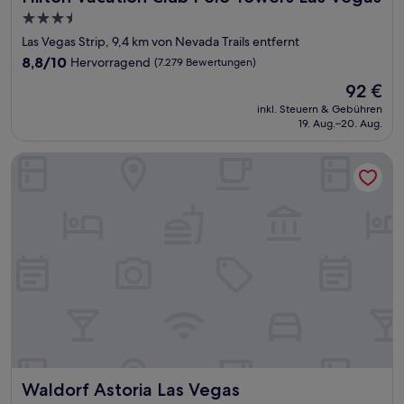
3.5-
Sterne-
Las Vegas Strip, 9,4 km von Nevada Trails entfernt
Unterkunft
8.8
8,8/10
Hervorragend
(7.279 Bewertungen)
von
Der
92 €
10,
Preis
Hervorragend,
inkl. Steuern & Gebühren
beträgt
19. Aug.–20. Aug.
(7.279
92 €
Bewertungen)
Waldorf Astoria Las Vegas
Waldorf Astoria Las Vegas
Waldorf Astoria Las Vegas