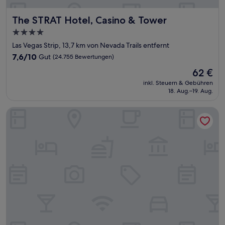
The STRAT Hotel, Casino & Tower
The STRAT Hotel, Casino & Tower
4.0-
Sterne-
Las Vegas Strip, 13,7 km von Nevada Trails entfernt
Unterkunft
7.6
7,6/10
Gut
(24.755 Bewertungen)
von
Der
62 €
10,
Preis
Gut,
inkl. Steuern & Gebühren
beträgt
18. Aug.–19. Aug.
(24.755
62 €
Bewertungen)
SAHARA Las Vegas