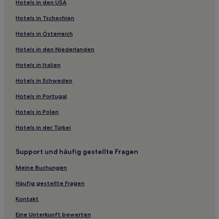
Hotels in den USA
Familien in Henderson
Hotels in Tschechien
Hotels mit Pool in Mesquite
Hotels in Österreich
Hotels mit Parkplatz in Mesquite
Hotels in den Niederlanden
Familien in Mesquite
Hotels mit Pool in North Las Vegas
Hotels in Italien
Hotels mit Küchenzeile in North Las Vegas
Hotels in Schweden
Familien in North Las Vegas
Hotels in Portugal
Business in North Las Vegas
Hotels in Polen
Hotels mit Fitnessbereich in North Las Vegas
Hotels in der Türkei
Hotels mit Pool in Spring Valley
Support und häufig gestellte Fragen
Familien in Spring Valley
Hotels mit Pool in Paradise
Meine Buchungen
Familien in Paradise
Häufig gestellte Fragen
Haustierfreundliche in Paradise
Kontakt
Hotels mit Wellnessbereich in Paradise
Eine Unterkunft bewerten