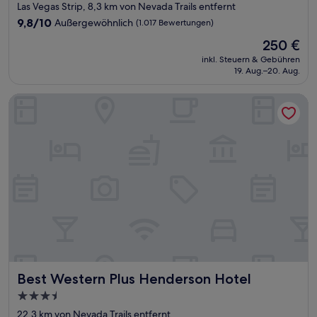
Sterne-
Las Vegas Strip, 8,3 km von Nevada Trails entfernt
Unterkunft
9.8
9,8/10
Außergewöhnlich
(1.017 Bewertungen)
von
Der
250 €
10,
Preis
Außergewöhnlich,
inkl. Steuern & Gebühren
beträgt
19. Aug.–20. Aug.
(1.017
250 €
Bewertungen)
Best Western Plus Henderson Hotel
Best Western Plus Henderson Hotel
Best Western Plus Henderson Hotel
3.5-
Sterne-
22,3 km von Nevada Trails entfernt