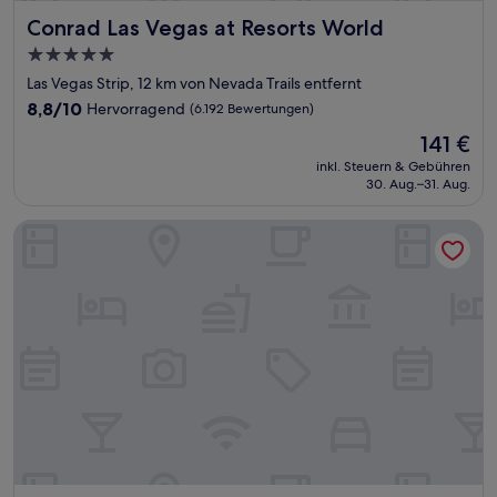
Conrad Las Vegas at Resorts World
Conrad Las Vegas at Resorts World
5.0-
Sterne-
Las Vegas Strip, 12 km von Nevada Trails entfernt
Unterkunft
8.8
8,8/10
Hervorragend
(6.192 Bewertungen)
von
Der
141 €
10,
Preis
Hervorragend,
inkl. Steuern & Gebühren
beträgt
30. Aug.–31. Aug.
(6.192
141 €
Bewertungen)
Wynn Las Vegas