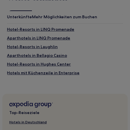
Unterkünfte
Mehr Möglichkeiten zum Buchen
Hotel-Resorts in LINQ Promenade
Aparthotels in LINQ Promenade
Hotel-Resorts in Laughlin
Aparthotels in Bellagio Casino
Hotel-Resorts in Hughes Center
Hotels mit Küchenzeile in Enterprise
Haustierfreundliche in Enterprise
Günstige in Enterprise
Luxus nahe Fremont Street
Business nahe Fremont Street
Top-Reiseziele
Familien nahe Fremont Street
Hotels in Deutschland
Familien in Las Vegas