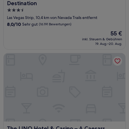
Destination
3.5-
Sterne-
Las Vegas Strip, 10,4 km von Nevada Trails entfernt
Unterkunft
8.0
8,0/10
Sehr gut
(16.191 Bewertungen)
von
Der
55 €
10,
Preis
Sehr
inkl. Steuern & Gebühren
beträgt
19. Aug.–20. Aug.
gut,
55 €
(16.191
Bewertungen)
The LINQ Hotel & Casino – A Caesars Rewards Destination
The LINQ Hotel & Casino – A Caesars Rewards Destination
The LINQ Hotel & Casino – A Caesars