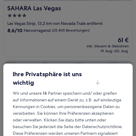
SAHARA Las Vegas
SAHARA Las Vegas
4.0-
Sterne-
Las Vegas Strip, 13,2 km von Nevada Trails entfernt
Unterkunft
8.6
8,6/10
Hervorragend
(25.405 Bewertungen)
von
Der
61 €
10,
Preis
Hervorragend,
inkl. Steuern & Gebühren
beträgt
19. Aug.–20. Aug.
(25.405
61 €
Bewertungen)
Hilton Grand Vacations Club on the Las Vegas Strip
Ihre Privatsphäre ist uns
wichtig
Wir und unsere
16
Partner speichern und/ oder greifen
auf Informationen auf einem Gerät zu, z.B. auf eindeutige
Kennungen in Cookies, um personenbezogene Daten zu
verarbeiten. Sie können Ihre Präferenzen akzeptieren
oder verwalten. Klicken Sie dazu bitte unten oder
besuchen Sie jederzeit die Seite der Datenschutzrichtlinie.
Diese Präferenzen werden unseren Partnern signalisiert