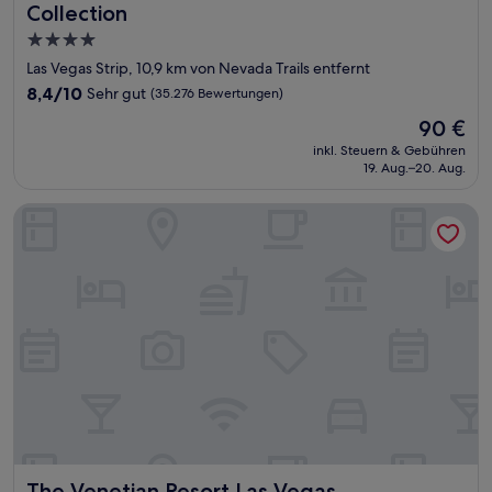
Collection
4.0-
Sterne-
Las Vegas Strip, 10,9 km von Nevada Trails entfernt
Unterkunft
8.4
8,4/10
Sehr gut
(35.276 Bewertungen)
von
Der
90 €
10,
Preis
Sehr
inkl. Steuern & Gebühren
beträgt
19. Aug.–20. Aug.
gut,
90 €
(35.276
Bewertungen)
The Venetian Resort Las Vegas
The Venetian Resort Las Vegas
The Venetian Resort Las Vegas