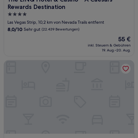
Rewards Destination
4.0-
Sterne-
Las Vegas Strip, 10,2 km von Nevada Trails entfernt
Unterkunft
8.0
8,0/10
Sehr gut
(22.439 Bewertungen)
von
Der
55 €
10,
Preis
Sehr
inkl. Steuern & Gebühren
beträgt
19. Aug.–20. Aug.
gut,
55 €
(22.439
Bewertungen)
Hilton Grand Vacations Club Elara Center Strip Las Vegas