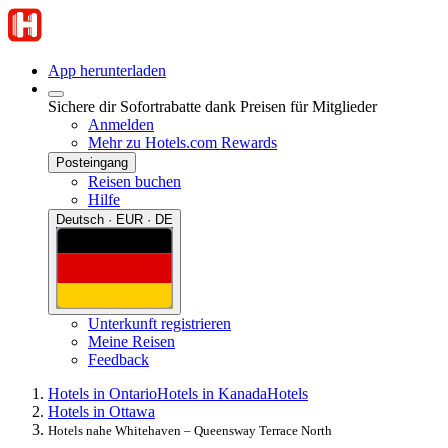
App herunterladen
Sichere dir Sofortrabatte dank Preisen für Mitglieder
Anmelden
Mehr zu Hotels.com Rewards
Posteingang
Reisen buchen
Hilfe
Deutsch · EUR · DE
Unterkunft registrieren
Meine Reisen
Feedback
Hotels in Ontario
Hotels in Kanada
Hotels
Hotels in Ottawa
Hotels nahe Whitehaven – Queensway Terrace North