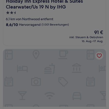
Holiday Inn Express Hotel & Suites Clearwater/Us 19 N by
Holiday Inn Express Hotel & Suites
Clearwater/Us 19 N by IHG
2.5-
Sterne-
6,1 km von Northwood entfernt
Unterkunft
8.6
8,6/10
Hervorragend
(1.001 Bewertungen)
von
Der
91 €
10,
Preis
Hervorragend,
inkl. Steuern & Gebühren
beträgt
16. Aug.–17. Aug.
(1.001
91 €
Bewertungen)
Innisbrook Resort