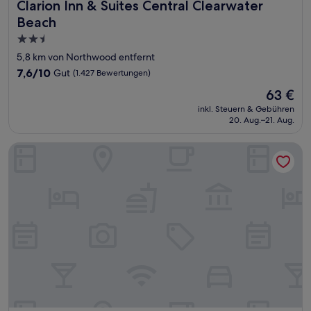
Clarion Inn & Suites Central Clearwater Beach
Clarion Inn & Suites Central Clearwater
Beach
2.5-
Sterne-
5,8 km von Northwood entfernt
Unterkunft
7.6
7,6/10
Gut
(1.427 Bewertungen)
von
Der
63 €
10,
Preis
Gut,
inkl. Steuern & Gebühren
beträgt
20. Aug.–21. Aug.
(1.427
63 €
Bewertungen)
Hilton Garden Inn Tampa Northwest/Oldsmar