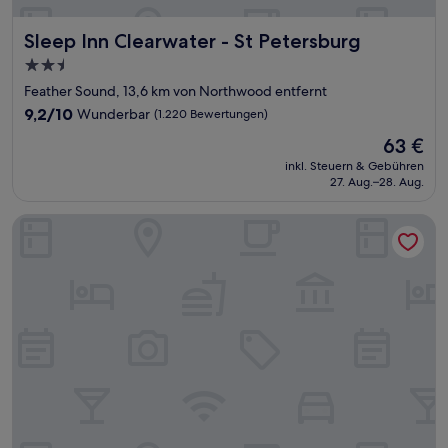
Sleep Inn Clearwater - St Petersburg
Sleep Inn Clearwater - St Petersburg
2.5-
Sterne-
Feather Sound, 13,6 km von Northwood entfernt
Unterkunft
9.2
9,2/10
Wunderbar
(1.220 Bewertungen)
von
Der
63 €
10,
Preis
Wunderbar,
inkl. Steuern & Gebühren
beträgt
27. Aug.–28. Aug.
(1.220
63 €
Bewertungen)
Hampton Inn & Suites Tarpon Springs