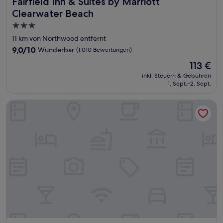
Fairfield Inn & Suites by Marriott Clearwater Beach
Fairfield Inn & Suites by Marriott
Clearwater Beach
3.0-
Sterne-
11 km von Northwood entfernt
Unterkunft
9.0
9,0/10
Wunderbar
(1.010 Bewertungen)
von
Der
113 €
10,
Preis
Wunderbar,
inkl. Steuern & Gebühren
beträgt
1. Sept.–2. Sept.
(1.010
113 €
Bewertungen)
Comfort Inn & Suites Northeast - Gateway