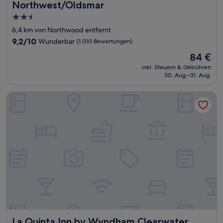
Northwest/Oldsmar
2.5-
Sterne-
6,4 km von Northwood entfernt
Unterkunft
9.2
9,2/10
Wunderbar
(1.010 Bewertungen)
von
Der
84 €
10,
Preis
Wunderbar,
inkl. Steuern & Gebühren
beträgt
30. Aug.–31. Aug.
(1.010
84 €
Bewertungen)
La Quinta Inn by Wyndham Clearwater Central
La Quinta Inn by Wyndham Clearwater Central
La Quinta Inn by Wyndham Clearwater