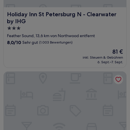
Holiday Inn St Petersburg N - Clearwater by IHG
Holiday Inn St Petersburg N - Clearwater
by IHG
3.0-
Sterne-
Feather Sound, 13,6 km von Northwood entfernt
Unterkunft
8.0
8,0/10
Sehr gut
(1.003 Bewertungen)
von
Der
81 €
10,
Preis
Sehr
inkl. Steuern & Gebühren
beträgt
6. Sept.–7. Sept.
gut,
81 €
(1.003
Bewertungen)
Home2 Suites By Hilton Clearwater St. Petersburg Ulmerto