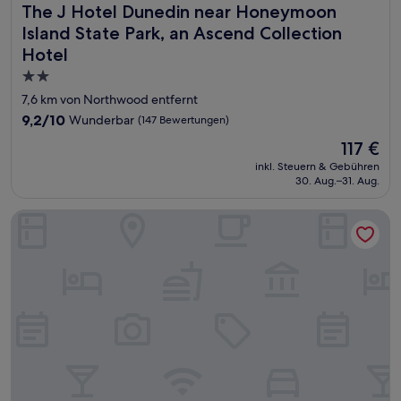
The J Hotel Dunedin near Honeymoon Island State Park, a
The J Hotel Dunedin near Honeymoon
Island State Park, an Ascend Collection
Hotel
2.0-
Sterne-
7,6 km von Northwood entfernt
Unterkunft
9.2
9,2/10
Wunderbar
(147 Bewertungen)
von
Der
117 €
10,
Preis
Wunderbar,
inkl. Steuern & Gebühren
beträgt
30. Aug.–31. Aug.
(147
117 €
Bewertungen)
Holiday Inn St Petersburg N - Clearwater by IHG