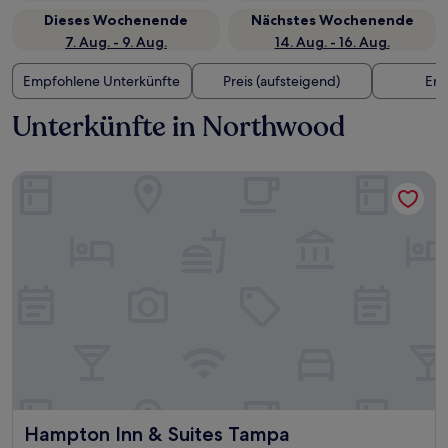
Dieses Wochenende
Nächstes Wochenende
7. Aug. - 9. Aug.
14. Aug. - 16. Aug.
Empfohlene Unterkünfte
Preis (aufsteigend)
Ent
Unterkünfte in Northwood
Hampton Inn & Suites Tampa Northwest/Oldsmar
Hampton Inn & Suites Tampa Northwest/Oldsmar
Hampton Inn & Suites Tampa