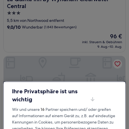
Central
3.0-
Sterne-
5,5 km von Northwood entfernt
Unterkunft
9.0
9,0/10
Wunderbar
(1.843 Bewertungen)
von
Der
96 €
10,
Preis
Wunderbar,
inkl. Steuern & Gebühren
beträgt
9. Aug.–10. Aug.
(1.843
96 €
Bewertungen)
Holiday Inn Express Hotel & Suites Tampa Northwest - Old
Ihre Privatsphäre ist uns
wichtig
Wir und unsere
16
Partner speichern und/ oder greifen
auf Informationen auf einem Gerät zu, z.B. auf eindeutige
Kennungen in Cookies, um personenbezogene Daten zu
verarbeiten. Sie können Ihre Präferenzen akzeptieren