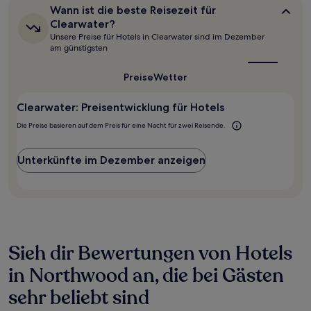
letzten
Wann
Wann ist die beste Reisezeit für
24 Stunden
ist
Clearwater?
für
die
Unsere Preise für Hotels in Clearwater sind im Dezember
beste
einen
am günstigsten
Reisezeit
Aufenthalt
für
mit
Clearwater?
Preise
Wetter
1 Übernachtung
von
2 Erwachsenen
Clearwater: Preisentwicklung für Hotels
gefunden
Die Preise basieren auf dem Preis für eine Nacht für zwei Reisende.
wurde.
Preise
und
Unterkünfte im Dezember anzeigen
Verfügbarkeiten
können
sich
ändern.
Es
können
zusätzliche
Sieh dir Bewertungen von Hotels
Bedingungen
gelten.
in Northwood an, die bei Gästen
sehr beliebt sind