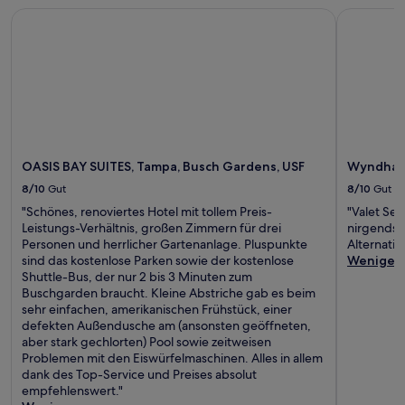
OASIS BAY SUITES, Tampa, Busch Gardens, USF
Wyndham G
OASIS BAY SUITES, Tampa, Busch Gardens, USF
Wyndham 
8/10
Gut
8/10
Gut
"Schönes, renoviertes Hotel mit tollem Preis-
"Valet Ser
Leistungs-Verhältnis, großen Zimmern für drei
nirgends a
Personen und herrlicher Gartenanlage. Pluspunkte
Alternativ
sind das kostenlose Parken sowie der kostenlose
Weniger
Shuttle-Bus, der nur 2 bis 3 Minuten zum
Buschgarden braucht. Kleine Abstriche gab es beim
sehr einfachen, amerikanischen Frühstück, einer
defekten Außendusche am (ansonsten geöffneten,
aber stark gechlorten) Pool sowie zeitweisen
Problemen mit den Eiswürfelmaschinen. Alles in allem
dank des Top-Service und Preises absolut
empfehlenswert."