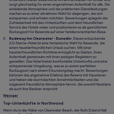
n
i
sorgt gleichzeitig für einen angenehmen Aufenthalt für alle. Die
s
n
einladende Atmosphäre und die praktischen Dienstleistungen
t
e
machen es zu einer attraktiven Wahl für diejenigen, die sich
e
i
entspannen und erholen möchten. Bewertungen spiegeln die
r
n
Zufriedenheit mit den Unterkünften und dem freundlichen
g
e
Service des Hotels wider und positionieren es als gemütlichen
e
m
Rückzugsort für Reisende auf einer familienorientierten Reise.
ö
n
W
Rodeway Inn Clearwater - Dunedin
: Dieses entzückende
f
e
i
2,0-Sterne-Hotel ist eine fantastische Wahl für Reisende, die
f
u
r
einen haustierfreundlichen Urlaub suchen. Mit einer
n
e
d
haustierfreundlichen Richtlinie ermöglicht es Gästen, ihren
e
n
i
Aufenthalt gemeinsam mit ihren pelzigen Begleitern zu
t
F
n
genießen. Das Hotel bietet komfortable Unterkünfte und eine
e
e
entspannende Umgebung, was es zu einem perfekten
n
i
Rückzugsort nach einem Erkundungstag macht. Bewertungen
s
n
betonen das angenehme Erlebnis des Reisens mit Haustieren
t
e
und heben die durchdachten Annehmlichkeiten und die
e
m
insgesamt freundliche Atmosphäre hervor, die sowohl Haustiere
r
n
als auch ihre Besitzer anspricht.
g
e
Weniger
e
u
ö
e
Top-Unterkünfte in Northwood
f
n
f
Wenn du in der Nähe von Clearwater Beach, der Ruth Eckerd Hall
F