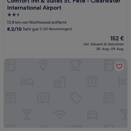
Comfort Inn & Suites St. Pete - Clearwater
International Airport
2.5-
Sterne-
13,8 km von Northwood entfernt
Unterkunft
8.2
8,2/10
Sehr gut
(1.321 Bewertungen)
von
Der
152 €
10,
Preis
Sehr
inkl. Steuern & Gebühren
beträgt
28. Aug.–29. Aug.
gut,
152 €
(1.321
Bewertungen)
The J Hotel Dunedin near Honeymoon Island State Park, an 