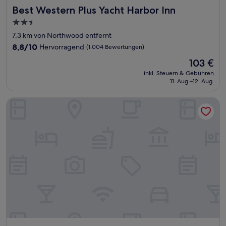
Best Western Plus Yacht Harbor Inn
Best Western Plus Yacht Harbor Inn
2.5-
Sterne-
7,3 km von Northwood entfernt
Unterkunft
8.8
8,8/10
Hervorragend
(1.004 Bewertungen)
von
Der
103 €
10,
Preis
Hervorragend,
inkl. Steuern & Gebühren
beträgt
11. Aug.–12. Aug.
(1.004
103 €
Bewertungen)
Clarion Inn & Suites Central Clearwater Beach