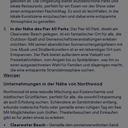
n
geboten ist. Die Umgebung bietet wunderschöne Parks und
n
e
e
lokale Restaurants, perfekt für ein Essen vor der Show oder
e
n
i
einen entspannten Nachmittag. Es wird dir leichtfallen, in die
m
s
n
lokale Kunstszene einzutauchen und dabei eine entspannte
n
t
e
Atmosphäre zu genießen.
e
e
m
In der Nähe des Pier 60 Parks
: Der Pier 60 Park, direkt am
u
r
n
Clearwater Beach gelegen, ist ein fantastischer Ort für alle, die
e
g
e
Outdoor-Spaß und Gemeinschaftsveranstaltungen erleben
n
e
u
möchten. Mit seinen abendlichen Sonnenuntergangsfeiern mit
F
ö
e
Live-Musik und Straßenkünstlern ist er ein lebendiger Ort zum
e
f
n
Entspannen. Der Park bietet außerdem eine Vielzahl von
n
f
F
Freizeitaktivitäten, vom Angeln bis zu Spielplätzen, was ihn zu
s
n
e
einer ausgezeichneten Wahl für Familien und diejenigen macht,
t
e
n
die eine entspannte Strandatmosphäre suchen.
e
t
s
Weniger
r
t
g
e
Unternehmungen in der Nähe von Northwood
e
r
ö
Northwood ist eine reizvolle Mischung aus Küstencharme und
g
f
städtischen Grünflächen, perfekt für alle, die sowohl Entspannung
e
f
als auch Erholung suchen. Schlendere an Sandstränden entlang,
ö
n
erkunde malerische Parks oder genieße einen ruhigen Tag am See.
f
e
Mit Möglichkeiten zum Golfen, Theaterbesuchen und Einkaufen
f
t
gibt es für jeden etwas zu erleben.
n
e
W
Clearwater Beach
– Genieße den sonnenverwöhnten Sand