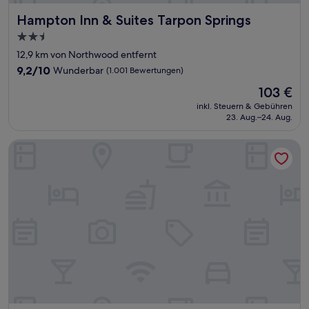
Hampton Inn & Suites Tarpon Springs
Hampton Inn & Suites Tarpon Springs
2.5-
Sterne-
12,9 km von Northwood entfernt
Unterkunft
9.2
9,2/10
Wunderbar
(1.001 Bewertungen)
von
Der
103 €
10,
Preis
Wunderbar,
inkl. Steuern & Gebühren
beträgt
23. Aug.–24. Aug.
(1.001
103 €
Bewertungen)
Home2 Suites by Hilton Largo