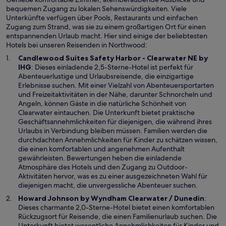
bequemen Zugang zu lokalen Sehenswürdigkeiten. Viele
Unterkünfte verfügen über Pools, Restaurants und einfachen
Zugang zum Strand, was sie zu einem großartigen Ort für einen
entspannenden Urlaub macht. Hier sind einige der beliebtesten
Hotels bei unseren Reisenden in Northwood:
Candlewood Suites Safety Harbor - Clearwater NE by
W
IHG
: Dieses einladende 2,5-Sterne-Hotel ist perfekt für
i
Abenteuerlustige und Urlaubsreisende, die einzigartige
r
Erlebnisse suchen. Mit einer Vielzahl von Abenteuersportarten
d
und Freizeitaktivitäten in der Nähe, darunter Schnorcheln und
i
Angeln, können Gäste in die natürliche Schönheit von
n
Clearwater eintauchen. Die Unterkunft bietet praktische
e
Geschäftsannehmlichkeiten für diejenigen, die während ihres
i
Urlaubs in Verbindung bleiben müssen. Familien werden die
n
durchdachten Annehmlichkeiten für Kinder zu schätzen wissen,
e
die einen komfortablen und angenehmen Aufenthalt
m
gewährleisten. Bewertungen heben die einladende
n
Atmosphäre des Hotels und den Zugang zu Outdoor-
e
Aktivitäten hervor, was es zu einer ausgezeichneten Wahl für
u
diejenigen macht, die unvergessliche Abenteuer suchen.
e
W
Howard Johnson by Wyndham Clearwater / Dunedin
:
n
i
Dieses charmante 2,0-Sterne-Hotel bietet einen komfortablen
F
r
Rückzugsort für Reisende, die einen Familienurlaub suchen. Die
e
d
Unterkunft bietet wesentliche Annehmlichkeiten für Kinder und