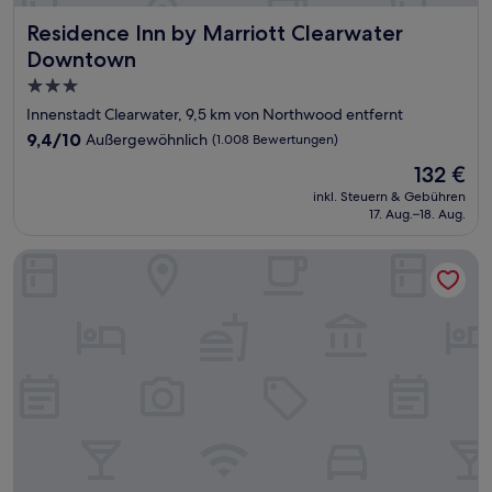
Residence Inn by Marriott Clearwater Downtown
Residence Inn by Marriott Clearwater
Downtown
3.0-
Sterne-
Innenstadt Clearwater, 9,5 km von Northwood entfernt
Unterkunft
9.4
9,4/10
Außergewöhnlich
(1.008 Bewertungen)
von
Der
132 €
10,
Preis
Außergewöhnlich,
inkl. Steuern & Gebühren
beträgt
17. Aug.–18. Aug.
(1.008
132 €
Bewertungen)
Sleep Inn Clearwater - St Petersburg