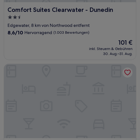
Comfort Suites Clearwater - Dunedin
Comfort Suites Clearwater - Dunedin
2.5-
Sterne-
Edgewater, 8 km von Northwood entfernt
Unterkunft
8.6
8,6/10
Hervorragend
(1.003 Bewertungen)
von
Der
101 €
10,
Preis
Hervorragend,
inkl. Steuern & Gebühren
beträgt
30. Aug.–31. Aug.
(1.003
101 €
Bewertungen)
The Grant Street Inn Dunedin Downtown Historic District, a