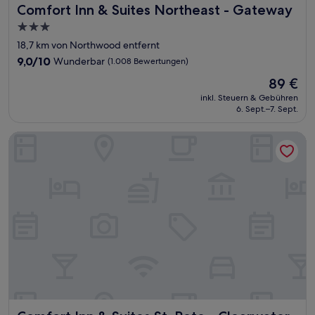
Comfort Inn & Suites Northeast - Gateway
Comfort Inn & Suites Northeast - Gateway
3.0-
Sterne-
18,7 km von Northwood entfernt
Unterkunft
9.0
9,0/10
Wunderbar
(1.008 Bewertungen)
von
Der
89 €
10,
Preis
Wunderbar,
inkl. Steuern & Gebühren
beträgt
6. Sept.–7. Sept.
(1.008
89 €
Bewertungen)
Comfort Inn & Suites St. Pete - Clearwater International Air
Comfort Inn & Suites St. Pete - Clearwater International Ai