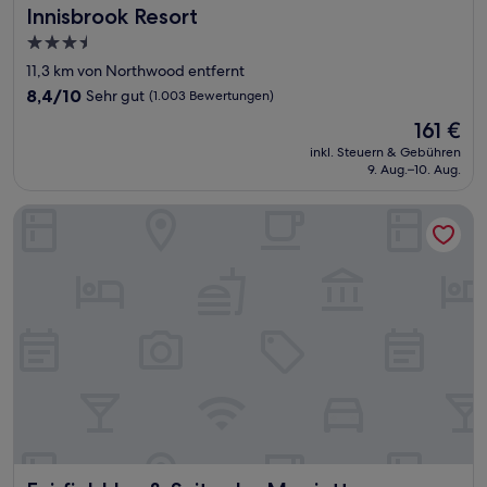
Innisbrook Resort
Innisbrook Resort
3.5-
Sterne-
11,3 km von Northwood entfernt
Unterkunft
8.4
8,4/10
Sehr gut
(1.003 Bewertungen)
von
Der
161 €
10,
Preis
Sehr
inkl. Steuern & Gebühren
beträgt
9. Aug.–10. Aug.
gut,
161 €
(1.003
Bewertungen)
Fairfield Inn & Suites by Marriott Clearwater Beach