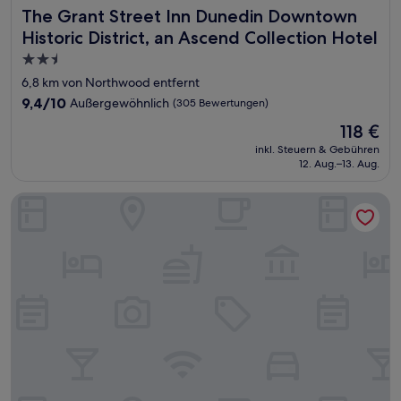
The Grant Street Inn Dunedin Downtown Historic District,
The Grant Street Inn Dunedin Downtown
Historic District, an Ascend Collection Hotel
2.5-
Sterne-
6,8 km von Northwood entfernt
Unterkunft
9.4
9,4/10
Außergewöhnlich
(305 Bewertungen)
von
Der
118 €
10,
Preis
Außergewöhnlich,
inkl. Steuern & Gebühren
beträgt
12. Aug.–13. Aug.
(305
118 €
Bewertungen)
Residence Inn by Marriott Clearwater Downtown