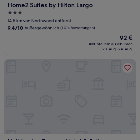
Home2 Suites by Hilton Largo
Home2 Suites by Hilton Largo
3.0-
Sterne-
14,5 km von Northwood entfernt
Unterkunft
9.4
9,4/10
Außergewöhnlich
(1.014 Bewertungen)
von
Der
92 €
10,
Preis
Außergewöhnlich,
inkl. Steuern & Gebühren
beträgt
23. Aug.–24. Aug.
(1.014
92 €
Bewertungen)
Holiday Inn Express Hotel & Suites Clearwater/Us 19 N by I