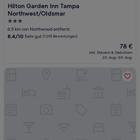
Hilton Garden Inn Tampa Northwest/Oldsmar
Hilton Garden Inn Tampa
Northwest/Oldsmar
3.0-
Sterne-
6,5 km von Northwood entfernt
Unterkunft
8.4
8,4/10
Sehr gut
(1.015 Bewertungen)
von
Der
78 €
10,
Preis
Sehr
inkl. Steuern & Gebühren
beträgt
23. Aug.–24. Aug.
gut,
78 €
(1.015
Bewertungen)
Comfort Suites Clearwater - Dunedin