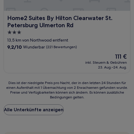
Home2 Suites By Hilton Clearwater St. Petersburg Ulmert
Home2 Suites By Hilton Clearwater St.
Petersburg Ulmerton Rd
3.0-
Sterne-
13,5 km von Northwood entfernt
Unterkunft
9.2
9,2/10
Wunderbar
(221 Bewertungen)
von
Der
111 €
10,
Preis
Wunderbar,
inkl. Steuern & Gebühren
beträgt
23. Aug.–24. Aug.
(221
111 €
Bewertungen)
Dies
Dies ist der niedrigste Preis pro Nacht, der in den letzten 24 Stunden für
einen Aufenthalt mit 1 Übernachtung von 2 Erwachsenen gefunden wurde.
ist
Preise und Verfügbarkeiten können sich ändern. Es können zusätzliche
der
Bedingungen gelten.
niedrigste
Preis
Alle Unterkünfte anzeigen
pro
Nacht,
der
in
den