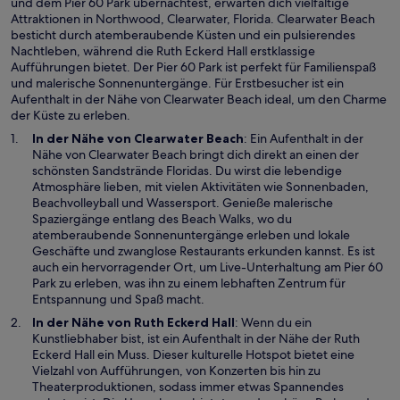
n
und dem Pier 60 Park übernachtest, erwarten dich vielfältige
e
e
Attraktionen in Northwood, Clearwater, Florida. Clearwater Beach
n
t
besticht durch atemberaubende Küsten und ein pulsierendes
s
Nachtleben, während die Ruth Eckerd Hall erstklassige
t
Aufführungen bietet. Der Pier 60 Park ist perfekt für Familienspaß
e
und malerische Sonnenuntergänge. Für Erstbesucher ist ein
r
Aufenthalt in der Nähe von Clearwater Beach ideal, um den Charme
g
der Küste zu erleben.
e
ö
W
In der Nähe von
Clearwater Beach
: Ein Aufenthalt in der
f
i
Nähe von Clearwater Beach bringt dich direkt an einen der
f
r
schönsten Sandstrände Floridas. Du wirst die lebendige
n
d
Atmosphäre lieben, mit vielen Aktivitäten wie Sonnenbaden,
e
i
Beachvolleyball und Wassersport. Genieße malerische
t
n
Spaziergänge entlang des Beach Walks, wo du
e
atemberaubende Sonnenuntergänge erleben und lokale
i
Geschäfte und zwanglose Restaurants erkunden kannst. Es ist
n
auch ein hervorragender Ort, um Live-Unterhaltung am
Pier 60
W
e
Park
zu erleben, was ihn zu einem lebhaften Zentrum für
i
m
Entspannung und Spaß macht.
r
n
W
In der Nähe von
Ruth Eckerd Hall
: Wenn du ein
d
e
i
Kunstliebhaber bist, ist ein Aufenthalt in der Nähe der Ruth
i
u
r
Eckerd Hall ein Muss. Dieser kulturelle Hotspot bietet eine
n
e
d
Vielzahl von Aufführungen, von Konzerten bis hin zu
e
n
i
Theaterproduktionen, sodass immer etwas Spannendes
i
F