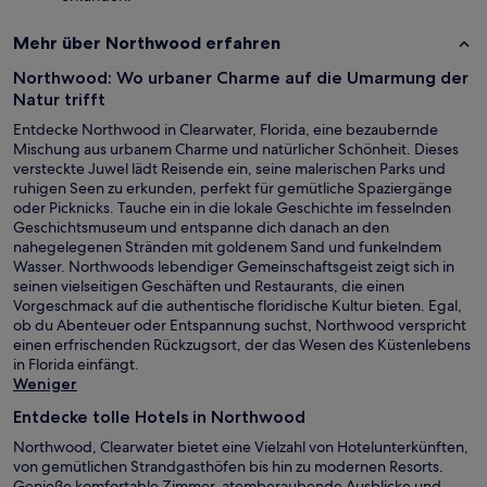
Mehr über Northwood erfahren
Northwood: Wo urbaner Charme auf die Umarmung der
Natur trifft
Entdecke Northwood in Clearwater, Florida, eine bezaubernde
Mischung aus urbanem Charme und natürlicher Schönheit. Dieses
versteckte Juwel lädt Reisende ein, seine malerischen Parks und
ruhigen Seen zu erkunden, perfekt für gemütliche Spaziergänge
oder Picknicks. Tauche ein in die lokale Geschichte im fesselnden
Geschichtsmuseum und entspanne dich danach an den
nahegelegenen Stränden mit goldenem Sand und funkelndem
Wasser. Northwoods lebendiger Gemeinschaftsgeist zeigt sich in
seinen vielseitigen Geschäften und Restaurants, die einen
Vorgeschmack auf die authentische floridische Kultur bieten. Egal,
ob du Abenteuer oder Entspannung suchst, Northwood verspricht
einen erfrischenden Rückzugsort, der das Wesen des Küstenlebens
in Florida einfängt.
Weniger
Entdecke tolle Hotels in Northwood
Northwood, Clearwater bietet eine Vielzahl von Hotelunterkünften,
von gemütlichen Strandgasthöfen bis hin zu modernen Resorts.
Genieße komfortable Zimmer, atemberaubende Ausblicke und