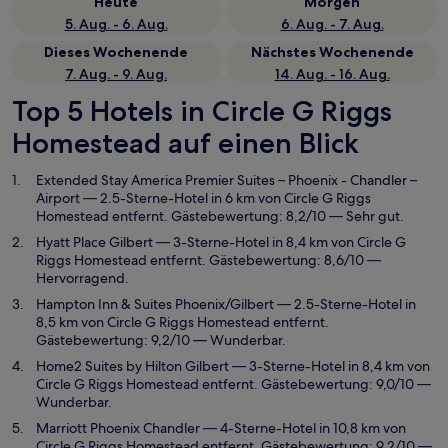
Heute
Morgen
5. Aug. - 6. Aug.
6. Aug. - 7. Aug.
Dieses Wochenende
Nächstes Wochenende
7. Aug. - 9. Aug.
14. Aug. - 16. Aug.
Top 5 Hotels in Circle G Riggs
Homestead auf einen Blick
Extended Stay America Premier Suites – Phoenix - Chandler –
Airport
— 2.5-Sterne-Hotel in 6 km von Circle G Riggs
Homestead entfernt. Gästebewertung: 8,2/10 — Sehr gut.
Hyatt Place Gilbert
— 3-Sterne-Hotel in 8,4 km von Circle G
Riggs Homestead entfernt. Gästebewertung: 8,6/10 —
Hervorragend.
Hampton Inn & Suites Phoenix/Gilbert
— 2.5-Sterne-Hotel in
8,5 km von Circle G Riggs Homestead entfernt.
Gästebewertung: 9,2/10 — Wunderbar.
Home2 Suites by Hilton Gilbert
— 3-Sterne-Hotel in 8,4 km von
Circle G Riggs Homestead entfernt. Gästebewertung: 9,0/10 —
Wunderbar.
Marriott Phoenix Chandler
— 4-Sterne-Hotel in 10,8 km von
Circle G Riggs Homestead entfernt. Gästebewertung: 9,2/10 —