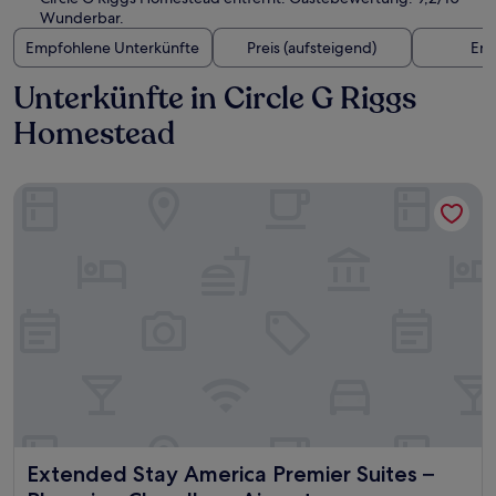
Wunderbar.
Empfohlene Unterkünfte
Preis (aufsteigend)
Ent
Unterkünfte in Circle G Riggs
Homestead
Extended Stay America Premier Suites – Phoenix - Chandler 
Extended Stay America Premier Suites – Phoenix - Chandle
Extended Stay America Premier Suites –