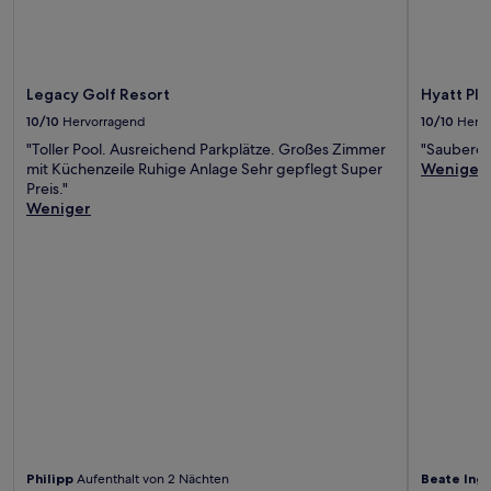
Legacy Golf Resort
Hyatt Pl
10/10
Hervorragend
10/10
Herv
"Toller Pool. Ausreichend Parkplätze. Großes Zimmer
"Sauberes
mit Küchenzeile Ruhige Anlage Sehr gepflegt Super
Weniger
Preis."
Weniger
Philipp
Aufenthalt von 2 Nächten
Beate Ing