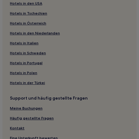
Mesa Grande: Hotels
Hotels in den USA
Scottsdale Hotels
Hotels in Tschechien
Biltmore Heights: Hotels
Hotels in Österreich
Casa Amigos: Hotels
Hotels in den Niederlanden
Hotels nahe Dignity Health Arizona General Hospital -
Hotels in Italien
Laveen
Hotels in Schweden
Sun Lakes: Hotels
Hotels in Portugal
Hotels nahe Arizona Biltmore Resort - Links Course
Hotels nahe Dinosaur Mountain Golf Course
Hotels in Polen
Santa Fe: Hotels
Hotels in der Türkei
Hotels nahe San Tan Mountain Regional Park
Support und häufig gestellte Fragen
Scottsdale Summit: Hotels
Meine Buchungen
Hotels nahe Grady Gammage Memorial Auditorium
Häufig gestellte Fragen
Hotels nahe Herberger Theater Center
Kontakt
Guadalupe: Hotels
Hotels nahe Kasino Harrah's Ak-Chin
Eine Unterkunft bewerten