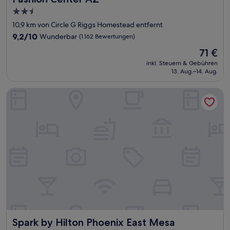
2.5-
Sterne-
10,9 km von Circle G Riggs Homestead entfernt
Unterkunft
9.2
9,2/10
Wunderbar
(1.162 Bewertungen)
von
Der
71 €
10,
Preis
Wunderbar,
inkl. Steuern & Gebühren
beträgt
13. Aug.–14. Aug.
(1.162
71 €
Bewertungen)
Spark by Hilton Phoenix East Mesa
Spark by Hilton Phoenix East Mesa
Spark by Hilton Phoenix East Mesa