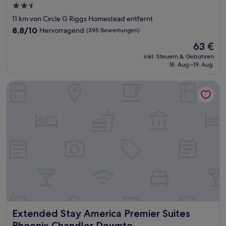
2.5-
Sterne-
11 km von Circle G Riggs Homestead entfernt
Unterkunft
8.8
8,8/10
Hervorragend
(395 Bewertungen)
von
Der
63 €
10,
Preis
Hervorragend,
inkl. Steuern & Gebühren
beträgt
18. Aug.–19. Aug.
(395
63 €
Bewertungen)
Extended Stay America Premier Suites Phoenix Chandler D
Extended Stay America Premier Suites Phoenix Chandler
Extended Stay America Premier Suites
Phoenix Chandler Downto