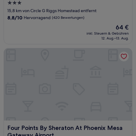
3.0-
Sterne-
15,8 km von Circle G Riggs Homestead entfernt
Unterkunft
8.8
8,8/10
Hervorragend
(420 Bewertungen)
von
Der
64 €
10,
Preis
Hervorragend,
inkl. Steuern & Gebühren
beträgt
12. Aug.–13. Aug.
(420
64 €
Bewertungen)
Four Points By Sheraton At Phoenix Mesa Gateway Airport
Four Points By Sheraton At Phoenix Mesa Gateway Airpor
Four Points By Sheraton At Phoenix Mesa
Gateway Airport