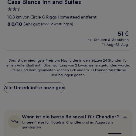
Casa Blanca Inn and Suites
Casa Blanca Inn and Suites
2.5-
Sterne-
10,8 km von Circle G Riggs Homestead entfernt
Unterkunft
8.0
8,0/10
Sehr gut
(399 Bewertungen)
von
Der
51 €
10,
Preis
Sehr
inkl. Steuern & Gebühren
beträgt
11. Aug.–12. Aug.
gut,
51 €
(399
Bewertungen)
Dies
Dies ist der niedrigste Preis pro Nacht, der in den letzten 24 Stunden für
einen Aufenthalt mit 1 Übernachtung von 2 Erwachsenen gefunden wurde.
ist
Preise und Verfügbarkeiten können sich ändern. Es können zusätzliche
der
Bedingungen gelten.
niedrigste
Preis
Alle Unterkünfte anzeigen
pro
Nacht,
der
in
den
letzten
Wann
Wann ist die beste Reisezeit für Chandler?
24 Stunden
ist
Unsere Preise für Hotels in Chandler sind im August am
für
die
günstigsten
beste
einen
Reisezeit