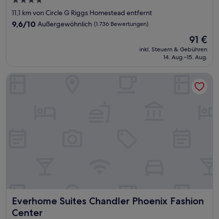
4.0-
Sterne-
11,1 km von Circle G Riggs Homestead entfernt
Unterkunft
9.6
9,6/10
Außergewöhnlich
(1.736 Bewertungen)
von
Der
91 €
10,
Preis
Außergewöhnlich,
inkl. Steuern & Gebühren
beträgt
14. Aug.–15. Aug.
(1.736
91 €
Bewertungen)
Everhome Suites Chandler Phoenix Fashion Center
Everhome Suites Chandler Phoenix Fashion Center
Everhome Suites Chandler Phoenix Fashion
Center