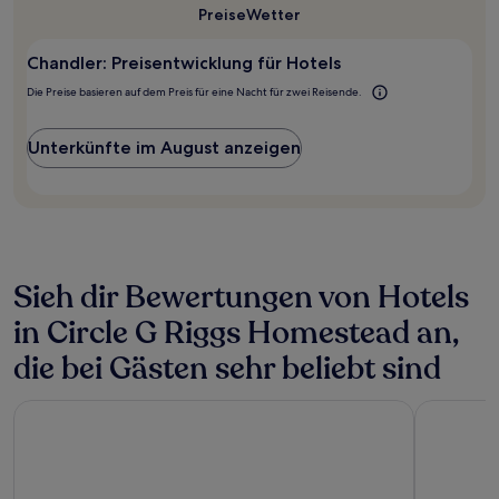
Aufenthalt
Preise
Wetter
für
mit
Chandler?
1 Übernachtung
Chandler: Preisentwicklung für Hotels
von
2 Erwachsenen
Die Preise basieren auf dem Preis für eine Nacht für zwei Reisende.
gefunden
wurde.
Preise
Unterkünfte im August anzeigen
und
Verfügbarkeiten
können
sich
ändern.
Es
können
Sieh dir Bewertungen von Hotels
zusätzliche
in Circle G Riggs Homestead an,
Bedingungen
gelten.
die bei Gästen sehr beliebt sind
Legacy Golf Resort
Hyatt Pla