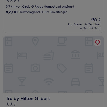
3.5-
Sterne-
9,7 km von Circle G Riggs Homestead entfernt
Unterkunft
8.6
8,6/10
Hervorragend
(1.009 Bewertungen)
von
Der
96 €
10,
Preis
Hervorragend,
inkl. Steuern & Gebühren
beträgt
6. Sept.–7. Sept.
(1.009
96 €
Bewertungen)
Tru by Hilton Gilbert
Tru by Hilton Gilbert
Tru by Hilton Gilbert
2.5-