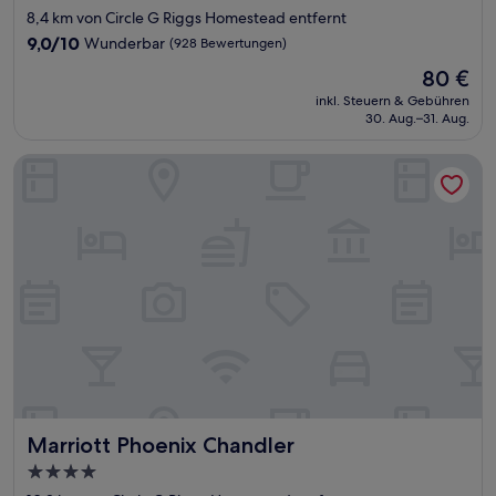
Sterne-
8,4 km von Circle G Riggs Homestead entfernt
Unterkunft
9.0
9,0/10
Wunderbar
(928 Bewertungen)
von
Der
80 €
10,
Preis
Wunderbar,
inkl. Steuern & Gebühren
beträgt
30. Aug.–31. Aug.
(928
80 €
Bewertungen)
Marriott Phoenix Chandler
Marriott Phoenix Chandler
Marriott Phoenix Chandler
4.0-