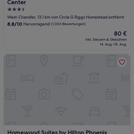
Center
3.5-
Sterne-
West-Chandler, 13,1 km von Circle G Riggs Homestead entfernt
Unterkunft
8.8
8,8/10
Hervorragend
(1.003 Bewertungen)
von
Der
80 €
10,
Preis
Hervorragend,
inkl. Steuern & Gebühren
beträgt
14. Aug.–15. Aug.
(1.003
80 €
Bewertungen)
Homewood Suites by Hilton Phoenix Chandler/Fashion Cen
Homewood Suites by Hilton Phoenix Chandler/Fashion Ce
Homewood Suites by Hilton Phoenix