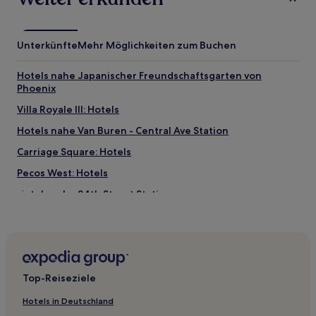
Unterkünfte
Mehr Möglichkeiten zum Buchen
Hotels nahe Japanischer Freundschaftsgarten von
Phoenix
Villa Royale III: Hotels
Hotels nahe Van Buren - Central Ave Station
Carriage Square: Hotels
Pecos West: Hotels
Hotels nahe 24th Street Station
Dörfer bei Queen Creek: Hotels
Adora Trails: Hotels
Hotels nahe Phoenix Children's Hospital
Top-Reiseziele
Hotels nahe Mystery Castle
Queen Creek Hotels
Hotels in Deutschland