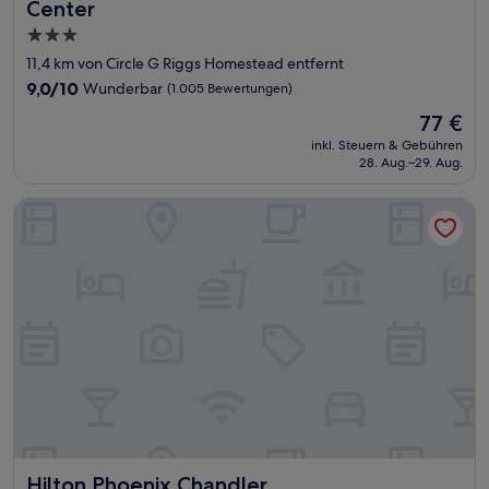
Center
3.0-
Sterne-
11,4 km von Circle G Riggs Homestead entfernt
Unterkunft
9.0
9,0/10
Wunderbar
(1.005 Bewertungen)
von
Der
77 €
10,
Preis
Wunderbar,
inkl. Steuern & Gebühren
beträgt
28. Aug.–29. Aug.
(1.005
77 €
Bewertungen)
Hilton Phoenix Chandler
Hilton Phoenix Chandler
Hilton Phoenix Chandler