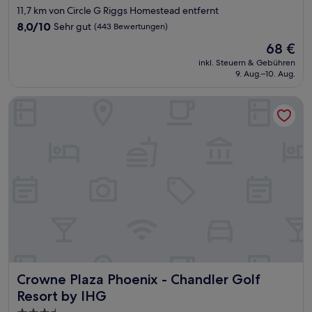
Sterne-
11,7 km von Circle G Riggs Homestead entfernt
Unterkunft
8.0
8,0/10
Sehr gut
(443 Bewertungen)
von
Der
68 €
10,
Preis
Sehr
inkl. Steuern & Gebühren
beträgt
9. Aug.–10. Aug.
gut,
68 €
(443
Bewertungen)
Crowne Plaza Phoenix - Chandler Golf Resort by IHG
Crowne Plaza Phoenix - Chandler Golf Resort by IHG
Crowne Plaza Phoenix - Chandler Golf
Resort by IHG