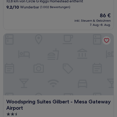
Sterne-
10,8 km von Circle G Riggs Homestead entfernt
Unterkunft
9.2
9,2/10
Wunderbar
(1.002 Bewertungen)
von
Der
86 €
10,
Preis
Wunderbar,
inkl. Steuern & Gebühren
beträgt
7. Aug.–8. Aug.
(1.002
86 €
Bewertungen)
Woodspring Suites Gilbert - Mesa Gateway Airport
Woodspring Suites Gilbert - Mesa Gateway Airport
Woodspring Suites Gilbert - Mesa Gateway
Airport
2.5-