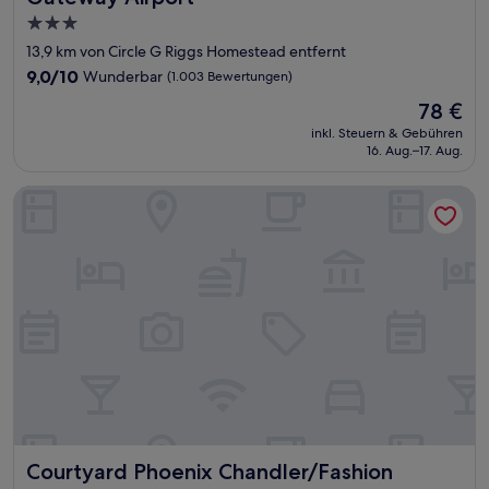
3.0-
Sterne-
13,9 km von Circle G Riggs Homestead entfernt
Unterkunft
9.0
9,0/10
Wunderbar
(1.003 Bewertungen)
von
Der
78 €
10,
Preis
Wunderbar,
inkl. Steuern & Gebühren
beträgt
16. Aug.–17. Aug.
(1.003
78 €
Bewertungen)
Courtyard Phoenix Chandler/Fashion Center
Courtyard Phoenix Chandler/Fashion Center
Courtyard Phoenix Chandler/Fashion