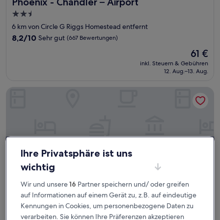
Phoenix - Chandler – Airport
2.5-
Sterne-
6 km von Circle G Riggs Homestead entfernt
Unterkunft
8.2
8,2/10
Sehr gut
(667 Bewertungen)
von
Der
61 €
10,
Preis
Sehr
inkl. Steuern & Gebühren
beträgt
12. Aug.–13. Aug.
gut,
61 €
(667
Bewertungen)
Hyatt Place Gilbert
Ihre Privatsphäre ist uns
wichtig
Wir und unsere
16
Partner speichern und/ oder greifen
auf Informationen auf einem Gerät zu, z.B. auf eindeutige
Kennungen in Cookies, um personenbezogene Daten zu
Hyatt Place Gilbert
Hyatt Place Gilbert
verarbeiten. Sie können Ihre Präferenzen akzeptieren