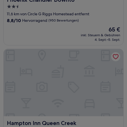
2.5-
Sterne-
11,6 km von Circle G Riggs Homestead entfernt
Unterkunft
8.8
8,8/10
Hervorragend
(950 Bewertungen)
von
Der
65 €
10,
Preis
Hervorragend,
inkl. Steuern & Gebühren
beträgt
4. Sept.–5. Sept.
(950
65 €
Bewertungen)
Hampton Inn Queen Creek
Hampton Inn Queen Creek
Hampton Inn Queen Creek