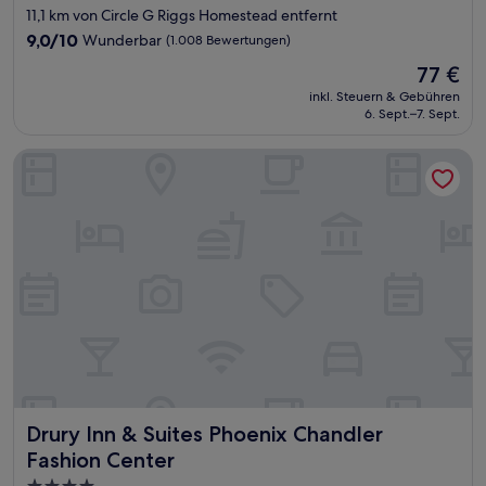
Sterne-
11,1 km von Circle G Riggs Homestead entfernt
Unterkunft
9.0
9,0/10
Wunderbar
(1.008 Bewertungen)
von
Der
77 €
10,
Preis
Wunderbar,
inkl. Steuern & Gebühren
beträgt
6. Sept.–7. Sept.
(1.008
77 €
Bewertungen)
Drury Inn & Suites Phoenix Chandler Fashion Center
Drury Inn & Suites Phoenix Chandler Fashion Center
Drury Inn & Suites Phoenix Chandler
Fashion Center