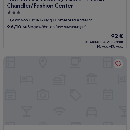
Chandler/Fashion Center
3.0-
Sterne-
10,9 km von Circle G Riggs Homestead entfernt
Unterkunft
9.6
9,6/10
Außergewöhnlich
(549 Bewertungen)
von
Der
92 €
10,
Preis
Außergewöhnlich,
inkl. Steuern & Gebühren
beträgt
14. Aug.–15. Aug.
(549
92 €
Bewertungen)
Casa Blanca Inn and Suites