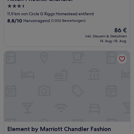
3.5-
Sterne-
11,9 km von Circle G Riggs Homestead entfernt
Unterkunft
8.8
8,8/10
Hervorragend
(1.002 Bewertungen)
von
Der
86 €
10,
Preis
Hervorragend,
inkl. Steuern & Gebühren
beträgt
14. Aug.–15. Aug.
(1.002
86 €
Bewertungen)
Element by Marriott Chandler Fashion Center
Element by Marriott Chandler Fashion Center
Element by Marriott Chandler Fashion