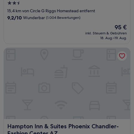
2.5-
Sterne-
15,4 km von Circle G Riggs Homestead entfernt
Unterkunft
9.2
9,2/10
Wunderbar
(1.004 Bewertungen)
von
Der
95 €
10,
Preis
Wunderbar,
inkl. Steuern & Gebühren
beträgt
18. Aug.–19. Aug.
(1.004
95 €
Bewertungen)
Hampton Inn & Suites Phoenix Chandler-Fashion Center AZ
Hampton Inn & Suites Phoenix Chandler-Fashion Center A
Hampton Inn & Suites Phoenix Chandler-
Fashion Center AZ