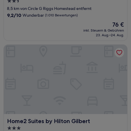
2.5-
Sterne-
8,5 km von Circle G Riggs Homestead entfernt
Unterkunft
9.2
9,2/10
Wunderbar
(1.010 Bewertungen)
von
Der
76 €
10,
Preis
Wunderbar,
inkl. Steuern & Gebühren
beträgt
23. Aug.–24. Aug.
(1.010
76 €
Bewertungen)
Home2 Suites by Hilton Gilbert
Home2 Suites by Hilton Gilbert
Home2 Suites by Hilton Gilbert
3.0-