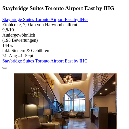
Staybridge Suites Toronto Airport East by IHG
Staybridge Suites Toronto Airport East by IHG
Etobicoke, 7,9 km von Harwood entfernt
9,8/10
Außergewöhnlich
(198 Bewertungen)
144 €
inkl. Steuern & Gebühren
31. Aug.–1. Sept.
Staybridge Suites Toronto Airport East by IHG