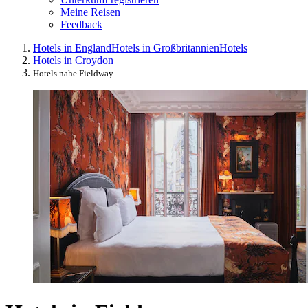
Meine Reisen
Feedback
Hotels in England
Hotels in Großbritannien
Hotels
Hotels in Croydon
Hotels nahe Fieldway