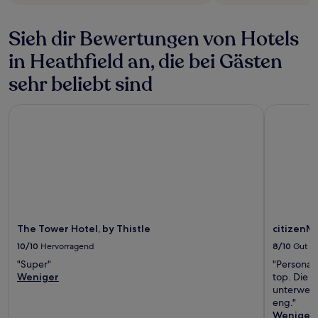
Sieh dir Bewertungen von Hotels
in Heathfield an, die bei Gästen
sehr beliebt sind
The Tower Hotel, by Thistle
citizenM 
The Tower Hotel, by Thistle
citizenM
10/10
Hervorragend
8/10
Gut
"Super"
"Personal 
Weniger
top. Die Z
unterwegs 
eng."
Weniger