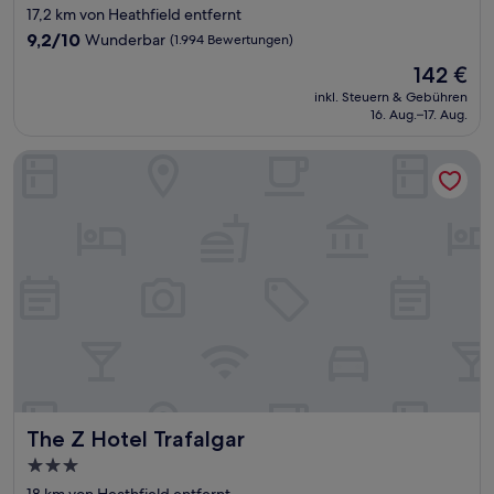
Sterne-
17,2 km von Heathfield entfernt
Unterkunft
9.2
9,2/10
Wunderbar
(1.994 Bewertungen)
von
Der
142 €
10,
Preis
Wunderbar,
inkl. Steuern & Gebühren
beträgt
16. Aug.–17. Aug.
(1.994
142 €
Bewertungen)
The Z Hotel Trafalgar
The Z Hotel Trafalgar
The Z Hotel Trafalgar
3.0-
Sterne-