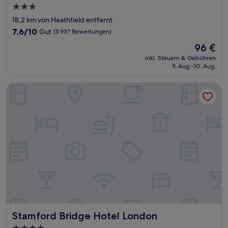
3.0-
Sterne-
18,2 km von Heathfield entfernt
Unterkunft
7.6
7,6/10
Gut
(5.937 Bewertungen)
von
Der
96 €
10,
Preis
Gut,
inkl. Steuern & Gebühren
beträgt
9. Aug.–10. Aug.
(5.937
96 €
Bewertungen)
Stamford Bridge Hotel London
Stamford Bridge Hotel London
Stamford Bridge Hotel London