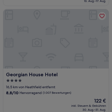
16. Aug.–17. Aug.
gut,
156 €
(10.466
Bewertungen)
Georgian House Hotel
Georgian House Hotel
Georgian House Hotel
4.0-
Sterne-
16,5 km von Heathfield entfernt
Unterkunft
8.8
8,8/10
Hervorragend
(1.007 Bewertungen)
von
Der
122 €
10,
Preis
Hervorragend,
inkl. Steuern & Gebühren
beträgt
30. Aug.–31. Aug.
(1.007