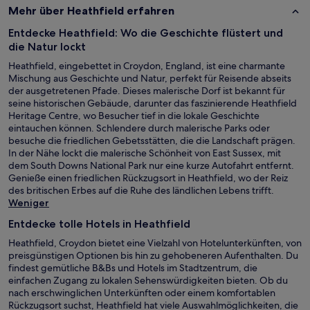
Mehr über Heathfield erfahren
Entdecke Heathfield: Wo die Geschichte flüstert und
die Natur lockt
Heathfield, eingebettet in Croydon, England, ist eine charmante
Mischung aus Geschichte und Natur, perfekt für Reisende abseits
der ausgetretenen Pfade. Dieses malerische Dorf ist bekannt für
seine historischen Gebäude, darunter das faszinierende Heathfield
Heritage Centre, wo Besucher tief in die lokale Geschichte
eintauchen können. Schlendere durch malerische Parks oder
besuche die friedlichen Gebetsstätten, die die Landschaft prägen.
In der Nähe lockt die malerische Schönheit von East Sussex, mit
dem South Downs National Park nur eine kurze Autofahrt entfernt.
Genieße einen friedlichen Rückzugsort in Heathfield, wo der Reiz
des britischen Erbes auf die Ruhe des ländlichen Lebens trifft.
Weniger
Entdecke tolle Hotels in Heathfield
Heathfield, Croydon bietet eine Vielzahl von Hotelunterkünften, von
preisgünstigen Optionen bis hin zu gehobeneren Aufenthalten. Du
findest gemütliche B&Bs und Hotels im Stadtzentrum, die
einfachen Zugang zu lokalen Sehenswürdigkeiten bieten. Ob du
nach erschwinglichen Unterkünften oder einem komfortablen
Rückzugsort suchst, Heathfield hat viele Auswahlmöglichkeiten, die