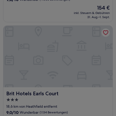
von
Der
154 €
10,
Preis
Wunderbar,
inkl. Steuern & Gebühren
beträgt
31. Aug.–1. Sept.
(4.005
154 €
Bewertungen)
Brit Hotels Earls Court
Brit Hotels Earls Court
Brit Hotels Earls Court
3.0-
Sterne-
18,6 km von Heathfield entfernt
Unterkunft
9.0
9,0/10
Wunderbar
(1.134 Bewertungen)