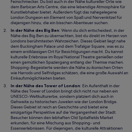
i
n
Feinschmecker. Du bist auch in der Nähe kultureller Orte wie
r
e
dem Barbican Arts Centre, das eine lebendige Atmosphäre für
d
i
Kunstliebhaber bietet. Außerdem fügt das nahegelegene
i
n
London Dungeon ein Element von Spaß und Nervenkitzel für
n
e
diejenigen hinzu, die ein bisschen Abenteuer suchen.
e
m
W
In der Nähe des
Big Ben
: Wenn du dich entscheidest, in der
i
n
i
Nähe des Big Ben zu übernachten, bist du direkt im Herzen von
n
e
r
Londons berühmtesten Wahrzeichen. Dieses Gebiet liegt nahe
e
u
d
dem Buckingham Palace und dem Trafalgar Square, was es zu
m
e
i
einem erstklassigen Ort für Besichtigungen macht. Du kannst
n
n
n
kulturelle Erlebnisse im Royal National Theatre genießen oder
e
F
e
einen gemütlichen Spaziergang entlang der Themse machen.
u
e
i
Shopping-Begeisterte werden die Nähe zu ikonischen Orten
e
n
n
wie Harrods und Selfridges schätzen, die eine große Auswahl an
n
s
e
Einkaufsmöglichkeiten bieten.
F
t
m
In der Nähe des Tower of London
: Ein Aufenthalt in der
e
e
n
Nähe des Tower of London bringt dich nicht nur neben ein
n
r
e
UNESCO-Weltkulturerbe, sondern platziert dich auch in
s
g
u
Gehweite zu historischen Juwelen wie der London Bridge.
t
e
e
Dieses Gebiet ist reich an Geschichte und bietet eine
e
ö
n
einzigartige Perspektive auf die Vergangenheit der Stadt.
r
f
F
Besucher können den lebhaften Old Spitalfields Market
g
f
e
erkunden, für eine Mischung aus Shopping- und
e
n
n
Essenserlebnissen. Für diejenigen, die kulturelle Attraktionen
ö
e
s