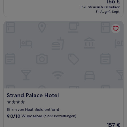
Der
156 €
10,
Preis
Außergewöhnlich,
inkl. Steuern & Gebühren
beträgt
31. Aug.–1. Sept.
(688
156 €
Bewertungen)
Strand Palace Hotel
Strand Palace Hotel
Strand Palace Hotel
4.0-
Sterne-
18 km von Heathfield entfernt
Unterkunft
9.0
9,0/10
Wunderbar
(5.533 Bewertungen)
von
Der
157 €
10,