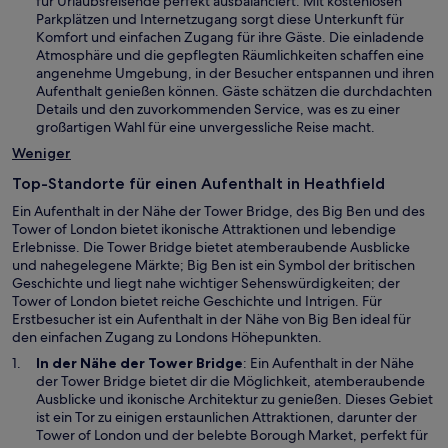
für Urlaubsreisende perfekt ausbalanciert. Mit kostenlosen
r
e
Parkplätzen und Internetzugang sorgt diese Unterkunft für
g
u
Komfort und einfachen Zugang für ihre Gäste. Die einladende
e
e
Atmosphäre und die gepflegten Räumlichkeiten schaffen eine
ö
n
angenehme Umgebung, in der Besucher entspannen und ihren
f
F
Aufenthalt genießen können. Gäste schätzen die durchdachten
f
e
Details und den zuvorkommenden Service, was es zu einer
n
n
großartigen Wahl für eine unvergessliche Reise macht.
e
s
t
Weniger
t
e
Top-Standorte für einen Aufenthalt in Heathfield
r
g
Ein Aufenthalt in der Nähe der Tower Bridge, des Big Ben und des
e
Tower of London bietet ikonische Attraktionen und lebendige
ö
Erlebnisse. Die Tower Bridge bietet atemberaubende Ausblicke
f
und nahegelegene Märkte; Big Ben ist ein Symbol der britischen
f
Geschichte und liegt nahe wichtiger Sehenswürdigkeiten; der
n
Tower of London bietet reiche Geschichte und Intrigen. Für
e
Erstbesucher ist ein Aufenthalt in der Nähe von Big Ben ideal für
t
den einfachen Zugang zu Londons Höhepunkten.
W
In der Nähe der
Tower Bridge
: Ein Aufenthalt in der Nähe
i
der Tower Bridge bietet dir die Möglichkeit, atemberaubende
r
Ausblicke und ikonische Architektur zu genießen. Dieses Gebiet
d
ist ein Tor zu einigen erstaunlichen Attraktionen, darunter der
W
i
Tower of London
und der belebte Borough Market, perfekt für