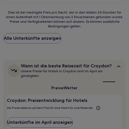
122 €
Bewertungen)
Dies
Dies ist der niedrigste Preis pro Nacht, der in den letzten 24 Stunden für
einen Aufenthalt mit 1 Übernachtung von 2 Erwachsenen gefunden wurde.
ist
Preise und Verfügbarkeiten können sich ändern. Es können zusätzliche
der
Bedingungen gelten.
niedrigste
Preis
Alle Unterkünfte anzeigen
pro
Nacht,
der
in
den
letzten
Wann
Wann ist die beste Reisezeit für Croydon?
24 Stunden
ist
Unsere Preise für Hotels in Croydon sind im April am
für
die
günstigsten
beste
einen
Reisezeit
Aufenthalt
Preise
Wetter
für
mit
Croydon?
1 Übernachtung
Croydon: Preisentwicklung für Hotels
von
2 Erwachsenen
Die Preise basieren auf dem Preis für eine Nacht für zwei Reisende.
gefunden
wurde.
Preise
Unterkünfte im April anzeigen
und