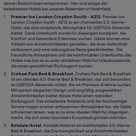
deinen Bedürfnissen entsprechen. Hier sind einige der
beliebtesten Hotels bei unseren Reisenden in Heathfield:
W
Premier Inn London Croydon South - A212
: Premier Inn
i
London Croydon South - A212 ist ein charmantes 2,5-Sterne-
r
Hotel, das eine einladende Atmosphäre für LGBTQIA-Reisende
d
bietet. Diese Unterkunft wurde für diejenigen konzipiert, die
i
Komfort und besondere Erlebnisse suchen. Gäste können eine
n
Vielzahl von Annehmlichkeiten genießen, die ihren Aufenthalt
e
verbessern und eine reibungslose Reise gewährleisten. Die
i
freundliche Atmosphäre und die komfortablen Unterkünfte des
n
Hotels machen es zu einer attraktiven Wahl für Urlaubsreisende,
e
die einen gemütlichen Rückzugsort suchen.
m
W
Croham Park Bed & Breakfast
: Croham Park Bed & Breakfast
n
i
ist ein stilvolles 4,0-Sterne-Bed & Breakfast, das sich besonders
e
r
an LGBTQIA-Reisende richtet, die ein Premium-Erlebnis suchen.
u
d
Mit seinem eleganten Design und sorgfältig ausgewählten
e
i
Annehmlichkeiten bietet dieses Hotel einen reizvollen
n
n
Rückzugsort. Das einladende Ambiente und der hochwertige
F
e
Service tragen zu einer entspannten Atmosphäre bei, die Gäste
e
i
schwärmen lassen, was es zu einer idealen Wahl für diejenigen
n
n
macht, die sich einen luxuriösen Kurzurlaub gönnen möchten.
s
e
Kirkdale Hotel
: Kirkdale Hotel ist ein komfortables 3,0-Sterne-
t
m
Bed & Breakfast, das Erschwinglichkeit und Annehmlichkeiten
e
n