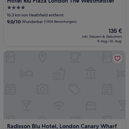
Hotel Riu Plaza London The Westminster
4.0-
Sterne-
16,3 km von Heathfield entfernt
Unterkunft
9.0
9,0/10
Wunderbar
(1.906 Bewertungen)
von
Der
135 €
10,
Preis
Wunderbar,
inkl. Steuern & Gebühren
beträgt
9. Aug.–10. Aug.
(1.906
135 €
Bewertungen)
Radisson Blu Hotel, London Canary Wharf East
Radisson Blu Hotel, London Canary Wharf East
Radisson Blu Hotel, London Canary Wharf