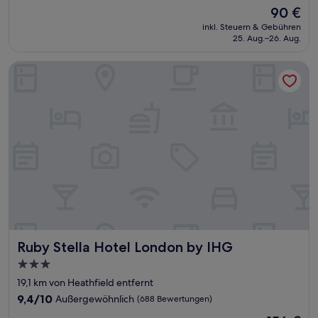
von
Der
90 €
10,
Preis
Wunderbar,
inkl. Steuern & Gebühren
beträgt
25. Aug.–26. Aug.
(1.134
90 €
Bewertungen)
Ruby Stella Hotel London by IHG
Ruby Stella Hotel London by IHG
Ruby Stella Hotel London by IHG
3.0-
Sterne-
19,1 km von Heathfield entfernt
Unterkunft
9.4
9,4/10
Außergewöhnlich
(688 Bewertungen)
von