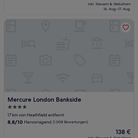
Preis
Wunderbar,
inkl. Steuern & Gebühren
beträgt
16. Aug.–17. Aug.
(5.533
157 €
Bewertungen)
Mercure London Bankside
Mercure London Bankside
Mercure London Bankside
4.0-
Sterne-
17 km von Heathfield entfernt
Unterkunft
8.8
8,8/10
Hervorragend
(1.008 Bewertungen)
von
Der
138 €
10,
Preis