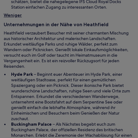
schätzen, bietet die nahegelegene IFS Cloud Royal Docks
f
t
t
Station einfachen Zugang zu interessanten Orten.
f
e
n
Weniger
r
e
g
t
Unternehmungen in der Nähe von Heathfield
e
ö
Heathfield verzaubert Besucher mit seiner charmanten Mischung
f
aus historischer Architektur und malerischen Landschaften.
f
Erkundet weitläufige Parks und ruhige Wälder, perfekt zum
n
Wandern oder Picknicken. Genießt lokale Einkaufsmöglichkeiten,
e
versucht euch im Golf oder taucht im Heimatmuseum in die
t
Vergangenheit ein. Es ist ein reizvoller Rückzugsort für jeden
Reisenden.
W
Hyde Park
– Beginnt euer Abenteuer im Hyde Park, einer
i
weitläufigen Stadtoase, perfekt für einen gemütlichen
r
Spaziergang oder ein Picknick. Dieser ikonische Park bietet
d
wunderschöne Landschaften, ruhige Seen und viele Orte zum
i
Entspannen. Erkundet die verschiedenen Wanderwege,
n
unternehmt eine Bootsfahrt auf dem Serpentine See oder
e
genießt einfach die lebhafte Atmosphäre, während ihr
i
Einheimischen und Besuchern beim Genießen der Natur
n
zuschaut.
e
W
Buckingham Palace
– Als Nächstes begebt euch zum
m
i
Buckingham Palace, der offiziellen Residenz des britischen
n
r
Monarchen. Erlebt die Zeremonie der Wachablösung für einen