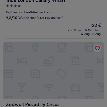
Tribe London Canary Wharf
4.0-
Sterne-
16,4 km von Heathfield entfernt
Unterkunft
9.2
9,2/10
Wunderbar
(1.876 Bewertungen)
von
Der
122 €
10,
Preis
Wunderbar,
inkl. Steuern & Gebühren
beträgt
16. Aug.–17. Aug.
(1.876
122 €
Bewertungen)
Zedwell Piccadilly Circus
Zedwell Piccadilly Circus
Zedwell Piccadilly Circus