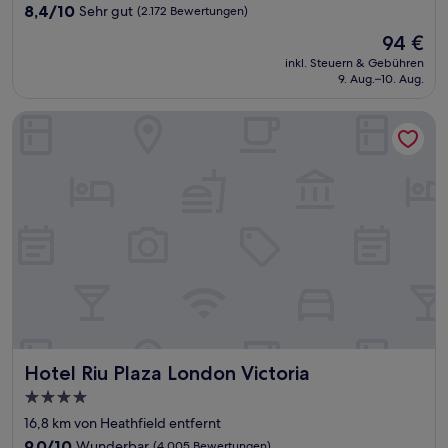
Unterkunft
8.4
8,4/10
Sehr gut
(2.172 Bewertungen)
von
Der
94 €
10,
Preis
Sehr
inkl. Steuern & Gebühren
beträgt
9. Aug.–10. Aug.
gut,
94 €
(2.172
Bewertungen)
Hotel Riu Plaza London Victoria
Hotel Riu Plaza London Victoria
Hotel Riu Plaza London Victoria
4.0-
Sterne-
16,8 km von Heathfield entfernt
Unterkunft
9.0
9,0/10
Wunderbar
(4.005 Bewertungen)