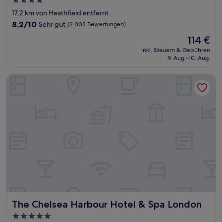
4.0-
Sterne-
17,2 km von Heathfield entfernt
Unterkunft
8.2
8,2/10
Sehr gut
(2.003 Bewertungen)
von
Der
114 €
10,
Preis
Sehr
inkl. Steuern & Gebühren
beträgt
9. Aug.–10. Aug.
gut,
114 €
(2.003
Bewertungen)
The Chelsea Harbour Hotel & Spa London
The Chelsea Harbour Hotel & Spa London
The Chelsea Harbour Hotel & Spa London
5.0-