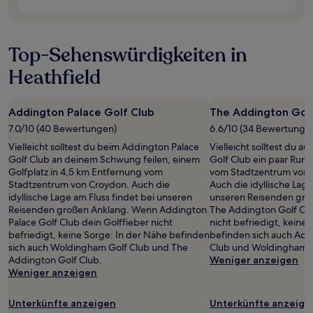
Verfügbarkeiten
können
sich
ändern.
Top-Sehenswürdigkeiten in
Es
können
Heathfield
zusätzliche
Bedingungen
gelten.
Addington Palace Golf Club
The Addington Golf
7.0/10 (40 Bewertungen)
6.6/10 (34 Bewertunge
Vielleicht solltest du beim Addington Palace
Vielleicht solltest du 
Golf Club an deinem Schwung feilen, einem
Golf Club ein paar Run
Golfplatz in 4,5 km Entfernung vom
vom Stadtzentrum von 
Stadtzentrum von Croydon. Auch die
Auch die idyllische Lage
idyllische Lage am Fluss findet bei unseren
unseren Reisenden gro
Reisenden großen Anklang. Wenn Addington
The Addington Golf Clu
Palace Golf Club dein Golffieber nicht
nicht befriedigt, keine
befriedigt, keine Sorge: In der Nähe befinden
befinden sich auch Add
sich auch Woldingham Golf Club und The
Club und Woldingham G
Addington Golf Club.
Weniger anzeigen
Weniger anzeigen
Unterkünfte anzeigen
Unterkünfte anzeige