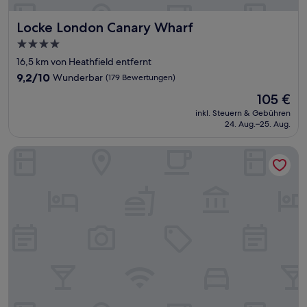
Locke London Canary Wharf
Locke London Canary Wharf
4.0-
Sterne-
16,5 km von Heathfield entfernt
Unterkunft
9.2
9,2/10
Wunderbar
(179 Bewertungen)
von
Der
105 €
10,
Preis
Wunderbar,
inkl. Steuern & Gebühren
beträgt
24. Aug.–25. Aug.
(179
105 €
Bewertungen)
The Z Hotel Holborn