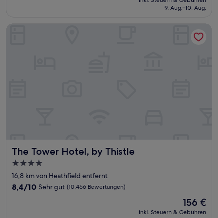
Hervorragend,
inkl. Steuern & Gebühren
beträgt
9. Aug.–10. Aug.
(1.008
138 €
Bewertungen)
The Tower Hotel, by Thistle
The Tower Hotel, by Thistle
The Tower Hotel, by Thistle
4.0-
Sterne-
16,8 km von Heathfield entfernt
Unterkunft
8.4
8,4/10
Sehr gut
(10.466 Bewertungen)
von
Der
156 €
10,
Preis
Sehr
inkl. Steuern & Gebühren
beträgt