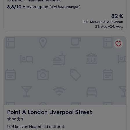
18 km von Heathfield entfernt
Unterkunft
8.8
8,8/10
Hervorragend
(694 Bewertungen)
von
Der
82 €
10,
Preis
Hervorragend,
inkl. Steuern & Gebühren
beträgt
23. Aug.–24. Aug.
(694
82 €
Bewertungen)
Point A London Liverpool Street
Point A London Liverpool Street
Point A London Liverpool Street
3.5-
Sterne-
18,4 km von Heathfield entfernt