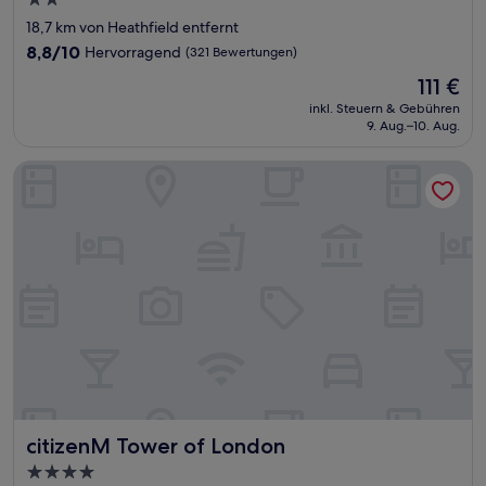
2.0-
Sterne-
18,7 km von Heathfield entfernt
Unterkunft
8.8
8,8/10
Hervorragend
(321 Bewertungen)
von
Der
111 €
10,
Preis
Hervorragend,
inkl. Steuern & Gebühren
beträgt
9. Aug.–10. Aug.
(321
111 €
Bewertungen)
citizenM Tower of London
citizenM Tower of London
citizenM Tower of London
4.0-