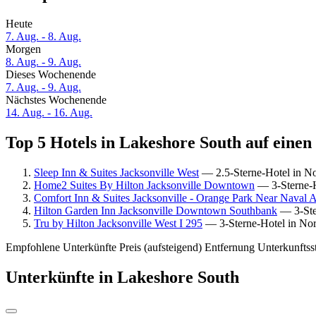
Heute
7. Aug. - 8. Aug.
Morgen
8. Aug. - 9. Aug.
Dieses Wochenende
7. Aug. - 9. Aug.
Nächstes Wochenende
14. Aug. - 16. Aug.
Top 5 Hotels in Lakeshore South auf einen
Sleep Inn & Suites Jacksonville West
— 2.5-Sterne-Hotel in No
Home2 Suites By Hilton Jacksonville Downtown
— 3-Sterne-H
Comfort Inn & Suites Jacksonville - Orange Park Near Naval Ai
Hilton Garden Inn Jacksonville Downtown Southbank
— 3-Ster
Tru by Hilton Jacksonville West I 295
— 3-Sterne-Hotel in Nor
Empfohlene Unterkünfte
Preis (aufsteigend)
Entfernung
Unterkunftss
Unterkünfte in Lakeshore South