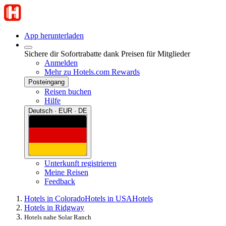
App herunterladen
Sichere dir Sofortrabatte dank Preisen für Mitglieder
Anmelden
Mehr zu Hotels.com Rewards
Posteingang
Reisen buchen
Hilfe
Deutsch · EUR · DE
Unterkunft registrieren
Meine Reisen
Feedback
Hotels in Colorado
Hotels in USA
Hotels
Hotels in Ridgway
Hotels nahe Solar Ranch