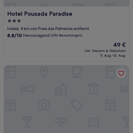
Hotel Pousada Paradise
Hotel Pousada Paradise
3.0-
Sterne-
Indaiá, 4 km von Praia das Palmeiras entfernt
Unterkunft
8.8
8,8/10
Hervorragend
(296 Bewertungen)
von
Der
49 €
10,
Preis
Hervorragend,
inkl. Steuern & Gebühren
beträgt
11. Aug.–12. Aug.
(296
49 €
Bewertungen)
Jangada Flat Service