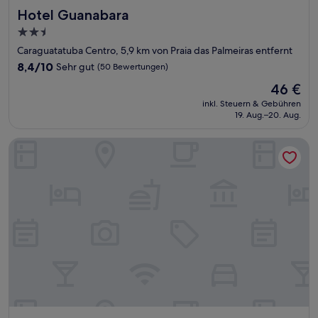
Hotel Guanabara
Hotel Guanabara
2.5-
Sterne-
Caraguatatuba Centro, 5,9 km von Praia das Palmeiras entfernt
Unterkunft
8.4
8,4/10
Sehr gut
(50 Bewertungen)
von
Der
46 €
10,
Preis
Sehr
inkl. Steuern & Gebühren
beträgt
19. Aug.–20. Aug.
gut,
46 €
(50
Bewertungen)
Hotel Areia Branca