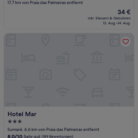
Sterne-
17,7 km von Praia das Palmeiras entfernt
Unterkunft
Der
34 €
Preis
inkl. Steuern & Gebühren
beträgt
13. Aug.–14. Aug.
34 €
Hotel Mar
Hotel Mar
Hotel Mar
3.0-
Sterne-
Sumaré, 6,6 km von Praia das Palmeiras entfernt
Unterkunft
8.0
8,0/10
Sehr gut
(189 Bewertungen)