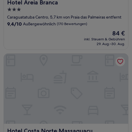
Hotel Areia Branca
Hotel Areia Branca
3.0-
Sterne-
Caraguatatuba Centro, 5,7 km von Praia das Palmeiras entfernt
Unterkunft
9.4
9,4/10
Außergewöhnlich
(170 Bewertungen)
von
Der
84 €
10,
Preis
Außergewöhnlich,
inkl. Steuern & Gebühren
beträgt
29. Aug.–30. Aug.
(170
84 €
Bewertungen)
Hotel Costa Norte Massaguaçu
Hotel Costa Norte Massaguaçu
Hotel Costa Norte Massaguaçu