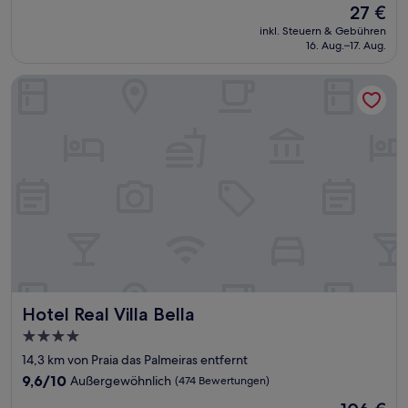
Der
27 €
10,
Preis
Hervorragend,
inkl. Steuern & Gebühren
beträgt
16. Aug.–17. Aug.
(13
27 €
Bewertungen)
Hotel Real Villa Bella
Hotel Real Villa Bella
Hotel Real Villa Bella
4.0-
Sterne-
14,3 km von Praia das Palmeiras entfernt
Unterkunft
9.6
9,6/10
Außergewöhnlich
(474 Bewertungen)
von
Der