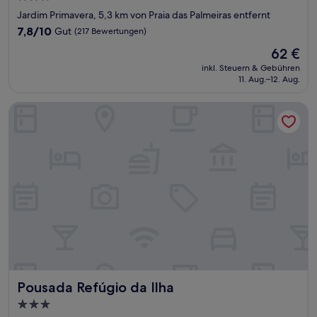
Sterne-
Jardim Primavera, 5,3 km von Praia das Palmeiras entfernt
Unterkunft
7.8
7,8/10
Gut
(217 Bewertungen)
von
Der
62 €
10,
Preis
Gut,
inkl. Steuern & Gebühren
beträgt
11. Aug.–12. Aug.
(217
62 €
Bewertungen)
Pousada Refúgio da Ilha
Pousada Refúgio da Ilha
Pousada Refúgio da Ilha
3.0-