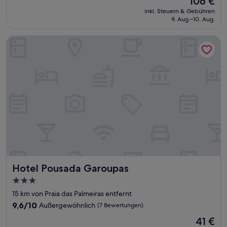
106 €
10,
Preis
Außergewöhnlich,
inkl. Steuern & Gebühren
beträgt
9. Aug.–10. Aug.
(474
106 €
Bewertungen)
Hotel Pousada Garoupas
Hotel Pousada Garoupas
Hotel Pousada Garoupas
3.0-
Sterne-
15 km von Praia das Palmeiras entfernt
Unterkunft
9.6
9,6/10
Außergewöhnlich
(7 Bewertungen)
von
Der
41 €
10,