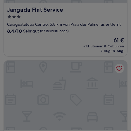
Jangada Flat Service
Jangada Flat Service
3.0-
Sterne-
Caraguatatuba Centro, 5,8 km von Praia das Palmeiras entfernt
Unterkunft
8.4
8,4/10
Sehr gut
(57 Bewertungen)
von
Der
61 €
10,
Preis
Sehr
inkl. Steuern & Gebühren
beträgt
7. Aug.–8. Aug.
gut,
61 €
(57
Bewertungen)
Hotel Guanabara