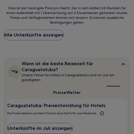
Dies
Dies ist der niedrigste Preis pro Nacht, der in den letzten 24 Stunden für
einen Aufenthalt mit 1 Übernachtung von 2 Erwachsenen gefunden wurde.
ist
Preise und Verfügbarkeiten können sich ändern. Es können zusätzliche
der
Bedingungen gelten.
niedrigste
Preis
Alle Unterkünfte anzeigen
pro
Nacht,
der
in
den
letzten
Wann
Wann ist die beste Reisezeit für
24 Stunden
ist
Caraguatatuba?
für
die
Unsere Preise für Hotels in Caraguatatuba sind im Juli am
beste
einen
günstigsten
Reisezeit
Aufenthalt
für
mit
Caraguatatuba?
Preise
Wetter
1 Übernachtung
von
2 Erwachsenen
Caraguatatuba: Preisentwicklung für Hotels
gefunden
Die Preise basieren auf dem Preis für eine Nacht für zwei Reisende.
wurde.
Preise
und
Unterkünfte im Juli anzeigen
Verfügbarkeiten