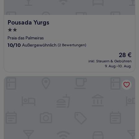
Pousada Yurgs
Pousada Yurgs
2.0-
Sterne-
Praia das Palmeiras
Unterkunft
10.0
10/10
Außergewöhnlich
(2 Bewertungen)
von
Der
28 €
10,
Preis
Außergewöhnlich,
inkl. Steuern & Gebühren
beträgt
9. Aug.–10. Aug.
(2
28 €
Bewertungen)
Pousada Porto do Rio