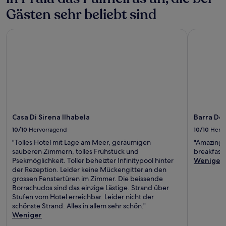
Gästen sehr beliebt sind
Casa Di Sirena Ilhabela
Barra Do P
Casa Di Sirena Ilhabela
Barra Do 
10/10
Hervorragend
10/10
Herv
"Tolles Hotel mit Lage am Meer, geräumigen
"Amazing v
sauberen Zimmern, tolles Frühstück und
breakfast.
Psekmöglichkeit. Toller beheizter Infinitypool hinter
Weniger
der Rezeption. Leider keine Mückengitter an den
grossen Fenstertüren im Zimmer. Die beissende
Borrachudos sind das einzige Lästige. Strand über
Stufen vom Hotel erreichbar. Leider nicht der
schönste Strand. Alles in allem sehr schön."
Weniger