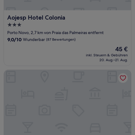
Aojesp Hotel Colonia
Aojesp Hotel Colonia
3.0-
Sterne-
Porto Novo, 2,7 km von Praia das Palmeiras entfernt
Unterkunft
9.0
9,0/10
Wunderbar
(87 Bewertungen)
von
Der
45 €
10,
Preis
Wunderbar,
inkl. Steuern & Gebühren
beträgt
20. Aug.–21. Aug.
(87
45 €
Bewertungen)
Hotel Pousada Paradise