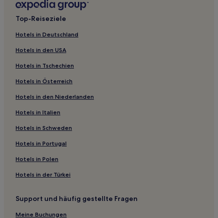
Pousadas in Lagoinha
Top-Reiseziele
Ferienwohnungen in Caraguatatuba
Hotels in Deutschland
Hostels in Caraguatatuba
Hotels in den USA
Pousadas in Taubate
Hotels in Tschechien
Pousadas in Praia do Mar Casado
Hotels in Österreich
Gasthöfe in Enseada
Hotels in den Niederlanden
Hostels in São Sebastião
Pousadas in Toninhas
Hotels in Italien
Pousadas in Maranduba
Hotels in Schweden
Pousadas in Santo Antônio do Pinhal
Hotels in Portugal
Pousadas in Bertioga
Hotels in Polen
Hotels mit Parkplatz in Tabatinga
Hotels in der Türkei
Hotels mit inbegriffenem Frühstück in Santos
Support und häufig gestellte Fragen
Haustierfreundliche in Santos
Luxus in Santos
Meine Buchungen