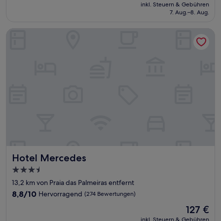
Preis
Außergewöhnlich,
inkl. Steuern & Gebühren
beträgt
7. Aug.–8. Aug.
(7
41 €
Bewertungen)
Hotel Mercedes
Hotel Mercedes
Hotel Mercedes
3.5-
Sterne-
13,2 km von Praia das Palmeiras entfernt
Unterkunft
8.8
8,8/10
Hervorragend
(274 Bewertungen)
von
Der
127 €
10,
Preis
Hervorragend,
inkl. Steuern & Gebühren