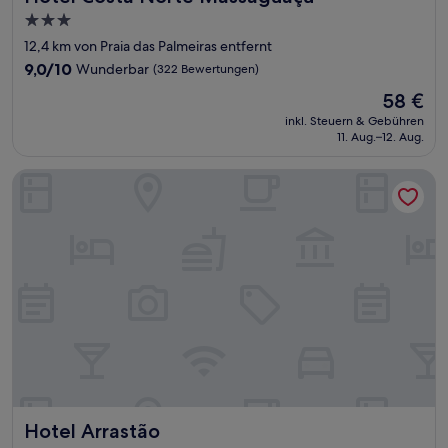
3.0-
Sterne-
12,4 km von Praia das Palmeiras entfernt
Unterkunft
9.0
9,0/10
Wunderbar
(322 Bewertungen)
von
Der
58 €
10,
Preis
Wunderbar,
inkl. Steuern & Gebühren
beträgt
11. Aug.–12. Aug.
(322
58 €
Bewertungen)
Hotel Arrastão
Hotel Arrastão
Hotel Arrastão