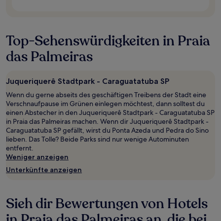
können
sich
ändern.
Es
Top-Sehenswürdigkeiten in Praia
können
zusätzliche
das Palmeiras
Bedingungen
gelten.
Juqueriquerê Stadtpark - Caraguatatuba SP
Wenn du gerne abseits des geschäftigen Treibens der Stadt eine
Verschnaufpause im Grünen einlegen möchtest, dann solltest du
einen Abstecher in den Juqueriquerê Stadtpark - Caraguatatuba SP
in Praia das Palmeiras machen. Wenn dir Juqueriquerê Stadtpark -
Caraguatatuba SP gefällt, wirst du Ponta Azeda und Pedra do Sino
lieben. Das Tolle? Beide Parks sind nur wenige Autominuten
entfernt.
Weniger anzeigen
Unterkünfte anzeigen
Sieh dir Bewertungen von Hotels
in Praia das Palmeiras an, die bei