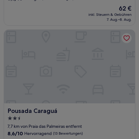
von
Der
62 €
10,
Preis
Sehr
inkl. Steuern & Gebühren
beträgt
7. Aug.–8. Aug.
gut,
62 €
(189
Bewertungen)
Pousada Caraguá
Pousada Caraguá
Pousada Caraguá
2.5-
Sterne-
7,7 km von Praia das Palmeiras entfernt
Unterkunft
8.6
8,6/10
Hervorragend
(13 Bewertungen)
von