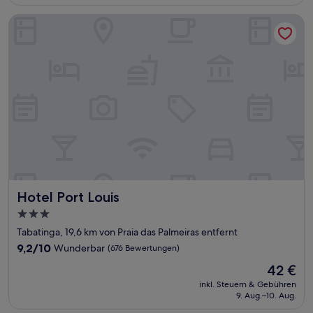
39 €
Bewertungen)
Hotel Port Louis
Hotel Port Louis
Hotel Port Louis
3.0-
Sterne-
Tabatinga, 19,6 km von Praia das Palmeiras entfernt
Unterkunft
9.2
9,2/10
Wunderbar
(676 Bewertungen)
von
Der
42 €
10,
Preis
Wunderbar,
inkl. Steuern & Gebühren
beträgt
9. Aug.–10. Aug.
(676
42 €
Bewertungen)