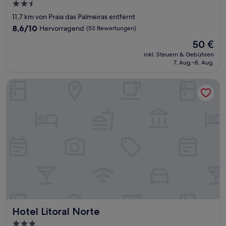
2.5-
Sterne-
11,7 km von Praia das Palmeiras entfernt
Unterkunft
8.6
8,6/10
Hervorragend
(53 Bewertungen)
von
Der
50 €
10,
Preis
Hervorragend,
inkl. Steuern & Gebühren
beträgt
7. Aug.–8. Aug.
(53
50 €
Bewertungen)
Hotel Litoral Norte
Hotel Litoral Norte
Hotel Litoral Norte
3.0-