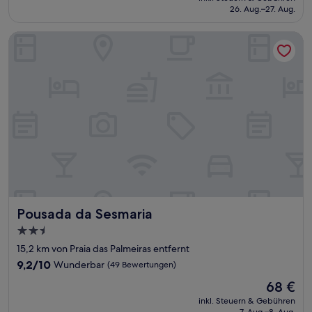
beträgt
26. Aug.–27. Aug.
(274
127 €
Bewertungen)
Pousada da Sesmaria
Pousada da Sesmaria
Pousada da Sesmaria
2.5-
Sterne-
15,2 km von Praia das Palmeiras entfernt
Unterkunft
9.2
9,2/10
Wunderbar
(49 Bewertungen)
von
Der
68 €
10,
Preis
Wunderbar,
inkl. Steuern & Gebühren
beträgt