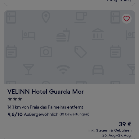
7. Aug.–8. Aug.
(49
68 €
Bewertungen)
VELINN Hotel Guarda Mor
VELINN Hotel Guarda Mor
VELINN Hotel Guarda Mor
3.0-
Sterne-
14,1 km von Praia das Palmeiras entfernt
Unterkunft
9.6
9,6/10
Außergewöhnlich
(13 Bewertungen)
von
Der
39 €
10,
Preis
Außergewöhnlich,
inkl. Steuern & Gebühren
beträgt
26. Aug.–27. Aug.
(13