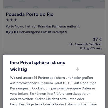
Pousada Porto do Rio
Pousada Porto do Rio
3.0-
Sterne-
Porto Novo, 1 km von Praia das Palmeiras entfernt
Unterkunft
8.8
8,8/10
Hervorragend
(404 Bewertungen)
von
Der
37 €
10,
Preis
Hervorragend,
inkl. Steuern & Gebühren
beträgt
19. Aug.–20. Aug.
(404
37 €
Bewertungen)
Hampton By Hilton Caraguatatuba Serramar
Ihre Privatsphäre ist uns
wichtig
Wir und unsere
16
Partner speichern und/ oder greifen
auf Informationen auf einem Gerät zu, z.B. auf eindeutige
Kennungen in Cookies, um personenbezogene Daten zu
verarbeiten. Sie können Ihre Präferenzen akzeptieren
oder verwalten. Klicken Sie dazu bitte unten oder
besuchen Sie jederzeit die Seite der Datenschutzrichtlinie.