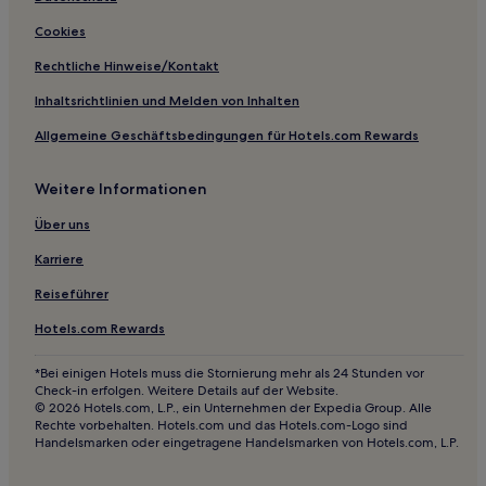
Hotels mit Parkplatz in Ilhabela Historisches Zentrum
Cookies
Hotels mit inbegriffenem Frühstück in Saco da Capela
Rechtliche Hinweise/Kontakt
Hotels mit inbegriffenem Frühstück in São José dos
Campos
Inhaltsrichtlinien und Melden von Inhalten
Hotels mit Pool in São José dos Campos
Allgemeine Geschäftsbedingungen für Hotels.com Rewards
Familien in São José dos Campos
Weitere Informationen
Günstige in Ubatuba
Über uns
Familien in Ubatuba
Karriere
Günstige in Pindamonhangaba
Günstige in Vista Linda
Reiseführer
Haustierfreundliche in Praia Grande
Hotels.com Rewards
Hotels mit inbegriffenem Frühstück in Aparecida
*Bei einigen Hotels muss die Stornierung mehr als 24 Stunden vor
Check-in erfolgen. Weitere Details auf der Website.
Strand in Litoral Norte Paulista
© 2026 Hotels.com, L.P., ein Unternehmen der Expedia Group. Alle
Hotels mit Pool in Litoral Norte Paulista
Rechte vorbehalten. Hotels.com und das Hotels.com-Logo sind
Handelsmarken oder eingetragene Handelsmarken von Hotels.com, L.P.
Familien in Litoral Norte Paulista