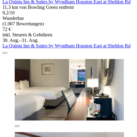
La Quinta Inn & Suites by Wyndham Houston East at Sheldon Rd
11,3 km von Bowling Green entfernt
9,2/10
Wunderbar
(1.007 Bewertungen)
72 €
inkl. Steuern & Gebühren
30. Aug.–31. Aug.
La Quinta Inn & Suites by Wyndham Houston East at Sheldon Rd