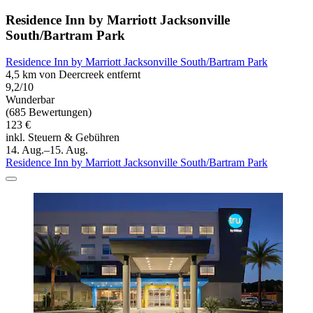
Residence Inn by Marriott Jacksonville
South/Bartram Park
Residence Inn by Marriott Jacksonville South/Bartram Park
4,5 km von Deercreek entfernt
9,2/10
Wunderbar
(685 Bewertungen)
123 €
inkl. Steuern & Gebühren
14. Aug.–15. Aug.
Residence Inn by Marriott Jacksonville South/Bartram Park