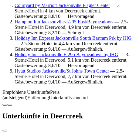
Courtyard by Marriott Jacksonville Flagler Center
— 3-
Sterne-Hotel in 4 km von Deercreek entfernt.
Gästebewertung: 8,8/10 — Hervorragend.
Hampton Inn Jacksonville-I-295 East/Baymeadows
— 2.5-
Sterne-Hotel in Deerwood, 4,9 km von Deercreek entfernt.
Gästebewertung: 8,2/10 — Sehr gut.
Holiday Inn Express Jacksonville South Bartram Prk by IHG
— 2.5-Sterne-Hotel in 4,4 km von Deercreek entfernt.
Gästebewertung: 9,4/10 — Außergewöhnlich.
Holiday Inn Jacksonville E 295 Baymeadows by IHG
— 3-
Sterne-Hotel in Deerwood, 5,1 km von Deercreek entfernt.
Gästebewertung: 8,6/10 — Hervorragend.
Hyatt Studios Jacksonville/St Johns Town Center
— 2.5-
Sterne-Hotel in Deerwood, 7,7 km von Deercreek entfernt.
Gästebewertung: 9,4/10 — Außergewöhnlich.
Empfohlene Unterkünfte
Preis
(aufsteigend)
Entfernung
Unterkunftsstandard
Unterkünfte in Deercreek