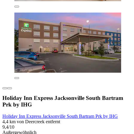
Holiday Inn Express Jacksonville South Bartram
Prk by IHG
Holiday Inn Express Jacksonville South Bartram Prk by IHG
4,4 km von Deercreek entfernt
9,4/10
Außergewöhnlich