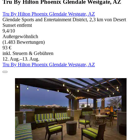
Tru By Hilton Phoenix Glendale Westgate, AZ
Tru By Hilton Phoenix Glendale Westgate, AZ
Glendale Sports and Entertainment District, 2,3 km von Desert
Sunset entfernt
9,4/10
Außergewöhnlich
(1.483 Bewertungen)
93 €
inkl. Steuern & Gebühren
12. Aug.–13. Aug.
Tru By Hilton Phoenix Glendale Westgate, AZ