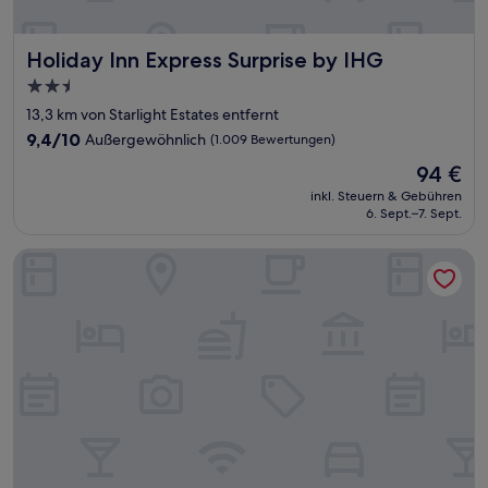
Holiday Inn Express Surprise by IHG
Holiday Inn Express Surprise by IHG
2.5-
Sterne-
13,3 km von Starlight Estates entfernt
Unterkunft
9.4
9,4/10
Außergewöhnlich
(1.009 Bewertungen)
von
Der
94 €
10,
Preis
Außergewöhnlich,
inkl. Steuern & Gebühren
beträgt
6. Sept.–7. Sept.
(1.009
94 €
Bewertungen)
Echo Suites Extended Stay By Wyndham Phoenix-Peoria/Gl