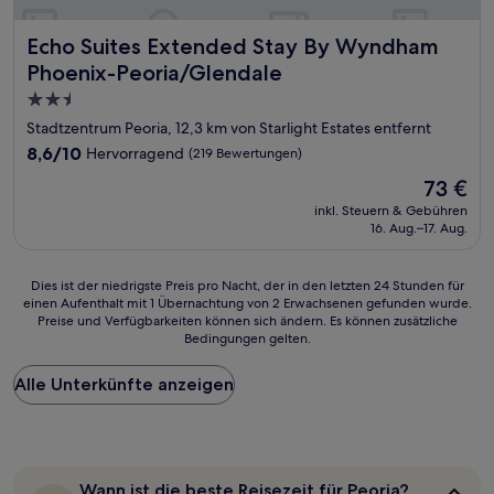
Echo Suites Extended Stay By Wyndham Phoenix-Peoria/G
Echo Suites Extended Stay By Wyndham
Phoenix-Peoria/Glendale
2.5-
Sterne-
Stadtzentrum Peoria, 12,3 km von Starlight Estates entfernt
Unterkunft
8.6
8,6/10
Hervorragend
(219 Bewertungen)
von
Der
73 €
10,
Preis
Hervorragend,
inkl. Steuern & Gebühren
beträgt
16. Aug.–17. Aug.
(219
73 €
Bewertungen)
Dies
Dies ist der niedrigste Preis pro Nacht, der in den letzten 24 Stunden für
einen Aufenthalt mit 1 Übernachtung von 2 Erwachsenen gefunden wurde.
ist
Preise und Verfügbarkeiten können sich ändern. Es können zusätzliche
der
Bedingungen gelten.
niedrigste
Preis
Alle Unterkünfte anzeigen
pro
Nacht,
der
in
den
letzten
Wann
Wann ist die beste Reisezeit für Peoria?