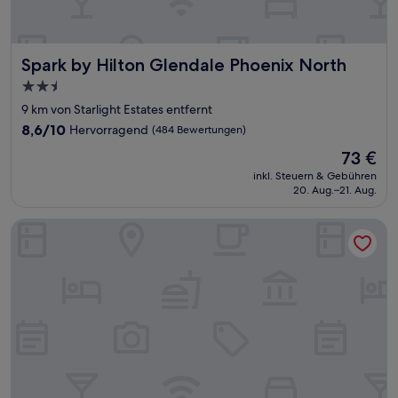
Spark by Hilton Glendale Phoenix North
Spark by Hilton Glendale Phoenix North
2.5-
Sterne-
9 km von Starlight Estates entfernt
Unterkunft
8.6
8,6/10
Hervorragend
(484 Bewertungen)
von
Der
73 €
10,
Preis
Hervorragend,
inkl. Steuern & Gebühren
beträgt
20. Aug.–21. Aug.
(484
73 €
Bewertungen)
The Hotel Serene Glendale Peoria, Surestay Collection by 