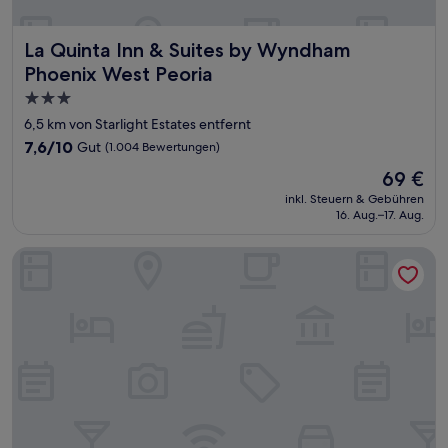
La Quinta Inn & Suites by Wyndham Phoenix West Peoria
La Quinta Inn & Suites by Wyndham
Phoenix West Peoria
3.0-
Sterne-
6,5 km von Starlight Estates entfernt
Unterkunft
7.6
7,6/10
Gut
(1.004 Bewertungen)
von
Der
69 €
10,
Preis
Gut,
inkl. Steuern & Gebühren
beträgt
16. Aug.–17. Aug.
(1.004
69 €
Bewertungen)
Bluegreen Vacations Cibola Vista Resort and Spa, an Ascend