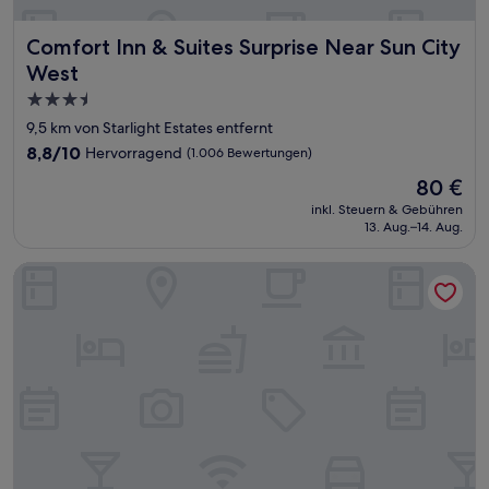
Comfort Inn & Suites Surprise Near Sun City West
Comfort Inn & Suites Surprise Near Sun City
West
3.5-
Sterne-
9,5 km von Starlight Estates entfernt
Unterkunft
8.8
8,8/10
Hervorragend
(1.006 Bewertungen)
von
Der
80 €
10,
Preis
Hervorragend,
inkl. Steuern & Gebühren
beträgt
13. Aug.–14. Aug.
(1.006
80 €
Bewertungen)
Holiday Inn Express Surprise by IHG