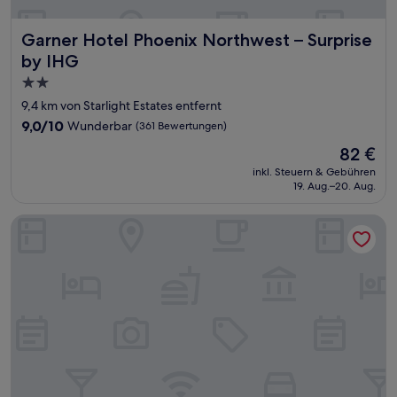
Garner Hotel Phoenix Northwest – Surprise by IHG
Garner Hotel Phoenix Northwest – Surprise
by IHG
2.0-
Sterne-
9,4 km von Starlight Estates entfernt
Unterkunft
9.0
9,0/10
Wunderbar
(361 Bewertungen)
von
Der
82 €
10,
Preis
Wunderbar,
inkl. Steuern & Gebühren
beträgt
19. Aug.–20. Aug.
(361
82 €
Bewertungen)
Hampton Inn & Suites Phoenix-Surprise