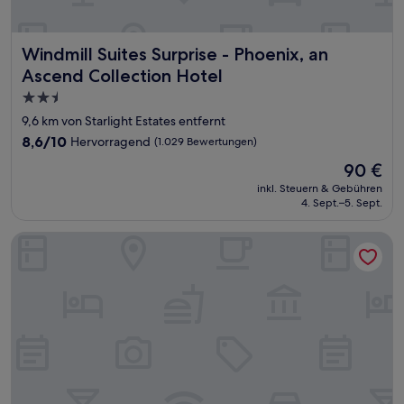
Windmill Suites Surprise - Phoenix, an Ascend Collection 
Windmill Suites Surprise - Phoenix, an
Ascend Collection Hotel
2.5-
Sterne-
9,6 km von Starlight Estates entfernt
Unterkunft
8.6
8,6/10
Hervorragend
(1.029 Bewertungen)
von
Der
90 €
10,
Preis
Hervorragend,
inkl. Steuern & Gebühren
beträgt
4. Sept.–5. Sept.
(1.029
90 €
Bewertungen)
Days Inn by Wyndham Phoenix North