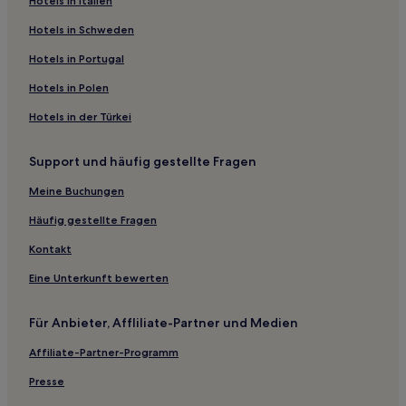
Hotels in Italien
Entrada: Hotels
Hotels in Schweden
Interchange Square: Hotels
Hotels in Portugal
Roseview: Hotels
Hotels in Polen
Paradise Del Este: Hotels
Hotels in der Türkei
Hotels nahe Luke Air Force Base
Desert Oasis: Hotels
Support und häufig gestellte Fragen
Cave Creek: Hotels
Meine Buchungen
Pueblo El Mirage: Hotels
Häufig gestellte Fragen
Hotels nahe Camelback Ranch
Kontakt
Hotels nahe Six Flags Hurricane Harbor Phoenix
Eine Unterkunft bewerten
Hotels nahe Herberger Theater Center
Wüstenhügel: Hotels
Für Anbieter, Affliliate-Partner und Medien
Villa De Paz: Hotels
Affiliate-Partner-Programm
Maryvale: Hotels
Presse
Hotel-Resorts in Scottsdale