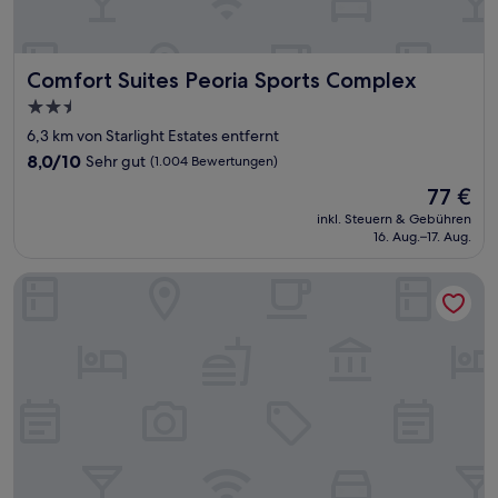
Comfort Suites Peoria Sports Complex
Comfort Suites Peoria Sports Complex
2.5-
Sterne-
6,3 km von Starlight Estates entfernt
Unterkunft
8.0
8,0/10
Sehr gut
(1.004 Bewertungen)
von
Der
77 €
10,
Preis
Sehr
inkl. Steuern & Gebühren
beträgt
16. Aug.–17. Aug.
gut,
77 €
(1.004
Bewertungen)
Windmill Suites Surprise - Phoenix, an Ascend Collection Ho