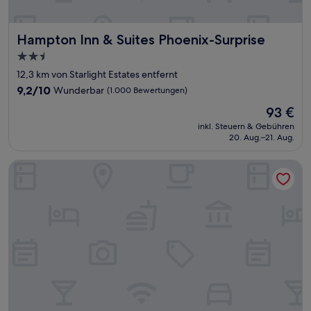
Hampton Inn & Suites Phoenix-Surprise
Hampton Inn & Suites Phoenix-Surprise
2.5-
Sterne-
12,3 km von Starlight Estates entfernt
Unterkunft
9.2
9,2/10
Wunderbar
(1.000 Bewertungen)
von
Der
93 €
10,
Preis
Wunderbar,
inkl. Steuern & Gebühren
beträgt
20. Aug.–21. Aug.
(1.000
93 €
Bewertungen)
Hilton Garden Inn Phoenix North Happy Valley