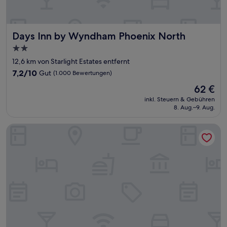
Days Inn by Wyndham Phoenix North
Days Inn by Wyndham Phoenix North
2.0-
Sterne-
12,6 km von Starlight Estates entfernt
Unterkunft
7.2
7,2/10
Gut
(1.000 Bewertungen)
von
Der
62 €
10,
Preis
Gut,
inkl. Steuern & Gebühren
beträgt
8. Aug.–9. Aug.
(1.000
62 €
Bewertungen)
LivAway Suites Phoenix-Surprise