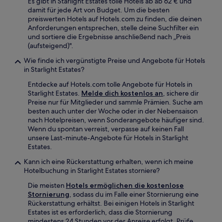
Es gibt in Starlight Estates tolle Hotels ab ab 62 € und
damit für jede Art von Budget. Um die besten
preiswerten Hotels auf Hotels.com zu finden, die deinen
Anforderungen entsprechen, stelle deine Suchfilter ein
und sortiere die Ergebnisse anschließend nach „Preis
(aufsteigend)".
Wie finde ich vergünstigte Preise und Angebote für Hotels
in Starlight Estates?
Entdecke auf Hotels.com tolle Angebote für Hotels in
Starlight Estates.
Melde dich kostenlos an
, sichere dir
Preise nur für Mitglieder und sammle Prämien. Suche am
besten auch unter der Woche oder in der Nebensaison
nach Hotelpreisen, wenn Sonderangebote häufiger sind.
Wenn du spontan verreist, verpasse auf keinen Fall
unsere Last-minute-Angebote für Hotels in Starlight
Estates.
Kann ich eine Rückerstattung erhalten, wenn ich meine
Hotelbuchung in Starlight Estates storniere?
Die meisten
Hotels ermöglichen die kostenlose
Stornierung
, sodass du im Falle einer Stornierung eine
Rückerstattung erhältst. Bei einigen Hotels in Starlight
Estates ist es erforderlich, dass die Stornierung
mindestens 24 Stunden vor der Anreise erfolgt. Prüfe