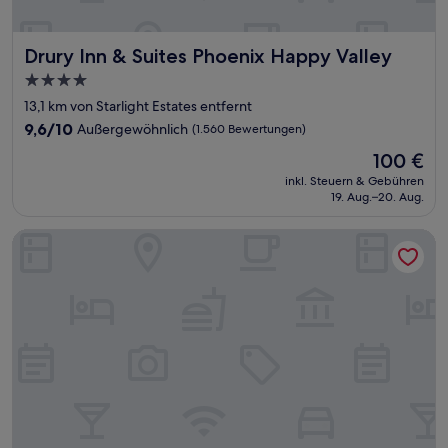
Drury Inn & Suites Phoenix Happy Valley
Drury Inn & Suites Phoenix Happy Valley
4.0-
Sterne-
13,1 km von Starlight Estates entfernt
Unterkunft
9.6
9,6/10
Außergewöhnlich
(1.560 Bewertungen)
von
Der
100 €
10,
Preis
Außergewöhnlich,
inkl. Steuern & Gebühren
beträgt
19. Aug.–20. Aug.
(1.560
100 €
Bewertungen)
Comfort Inn & Suites Surprise Near Sun City West