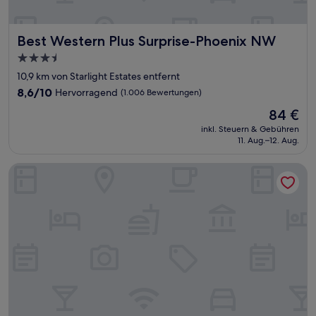
Best Western Plus Surprise-Phoenix NW
Best Western Plus Surprise-Phoenix NW
3.5-
Sterne-
10,9 km von Starlight Estates entfernt
Unterkunft
8.6
8,6/10
Hervorragend
(1.006 Bewertungen)
von
Der
84 €
10,
Preis
Hervorragend,
inkl. Steuern & Gebühren
beträgt
11. Aug.–12. Aug.
(1.006
84 €
Bewertungen)
Garner Hotel Phoenix Northwest – Surprise by IHG