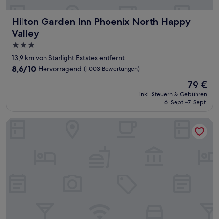
Hilton Garden Inn Phoenix North Happy Valley
Hilton Garden Inn Phoenix North Happy
Valley
3.0-
Sterne-
13,9 km von Starlight Estates entfernt
Unterkunft
8.6
8,6/10
Hervorragend
(1.003 Bewertungen)
von
Der
79 €
10,
Preis
Hervorragend,
inkl. Steuern & Gebühren
beträgt
6. Sept.–7. Sept.
(1.003
79 €
Bewertungen)
Drury Inn & Suites Phoenix Happy Valley