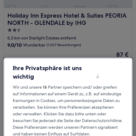
Holiday Inn Express Hotel & Suites PEORIA NORTH - GLE
Holiday Inn Express Hotel & Suites PEORIA
NORTH - GLENDALE by IHG
2.5-
Sterne-
6,3 km von Starlight Estates entfernt
Unterkunft
9.0
9,0/10
Wunderbar
(1.007 Bewertungen)
von
Der
87 €
10,
Preis
Wunderbar,
inkl. Steuern & Gebühren
beträgt
23. Aug.–24. Aug.
(1.007
Ihre Privatsphäre ist uns
87 €
Bewertungen)
wichtig
Hampton Inn Phoenix/Glendale/Peoria
Wir und unsere
16
Partner speichern und/ oder greifen
auf Informationen auf einem Gerät zu, z.B. auf eindeutige
Kennungen in Cookies, um personenbezogene Daten zu
verarbeiten. Sie können Ihre Präferenzen akzeptieren
oder verwalten. Klicken Sie dazu bitte unten oder
besuchen Sie jederzeit die Seite der Datenschutzrichtlinie.
Diese Präferenzen werden unseren Partnern signalisiert
und haben keinen Einfluss auf Surfdaten.