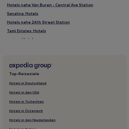
Hotels nahe Van Buren - Central Ave Station
Sanalina: Hotels
Hotels nahe 24th Street Station
Tami Estates: Hotels
Larissa: Hotels
Anthem: Hotels
Hotels nahe Arizona Biltmore Country Club
Phoenix Hotels
Top-Reiseziele
City Lights: Hotels
Cactus Glen: Hotels
Hotels in Deutschland
Biltmore Heights: Hotels
Hotels in den USA
Mountaingate North: Hotels
Hotels in Tschechien
Horizons West: Hotels
Hotels in Österreich
Hotels nahe Anthem Veterans Memorial
Hotels in den Niederlanden
North Gateway: Hotels