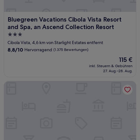
Bluegreen Vacations Cibola Vista Resort and Spa, an Ascen
Bluegreen Vacations Cibola Vista Resort
and Spa, an Ascend Collection Resort
3.0-
Sterne-
Cibola Vista, 4,6 km von Starlight Estates entfernt
Unterkunft
8.8
8,8/10
Hervorragend
(1.375 Bewertungen)
von
Der
115 €
10,
Preis
Hervorragend,
inkl. Steuern & Gebühren
beträgt
27. Aug.–28. Aug.
(1.375
115 €
Bewertungen)
Spark by Hilton Glendale Phoenix North