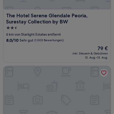
The Hotel Serene Glendale Peoria, Surestay Collection b
The Hotel Serene Glendale Peoria,
Surestay Collection by BW
2.5-
Sterne-
6 km von Starlight Estates entfernt
Unterkunft
8.0
8,0/10
Sehr gut
(1.003 Bewertungen)
von
Der
79 €
10,
Preis
Sehr
inkl. Steuern & Gebühren
beträgt
12. Aug.–13. Aug.
gut,
79 €
(1.003
Bewertungen)
Comfort Suites Peoria Sports Complex