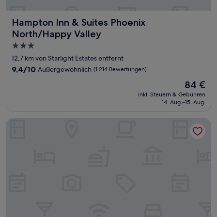
Hampton Inn & Suites Phoenix North/Happy Valley
Hampton Inn & Suites Phoenix
North/Happy Valley
3.0-
Sterne-
12,7 km von Starlight Estates entfernt
Unterkunft
9.4
9,4/10
Außergewöhnlich
(1.214 Bewertungen)
von
Der
84 €
10,
Preis
Außergewöhnlich,
inkl. Steuern & Gebühren
beträgt
14. Aug.–15. Aug.
(1.214
84 €
Bewertungen)
Best Western Plus Surprise-Phoenix NW