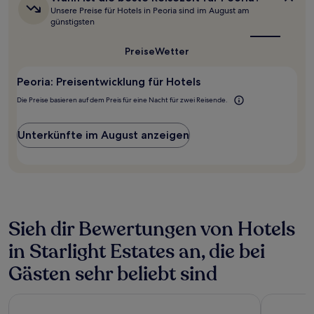
24 Stunden
ist
Unsere Preise für Hotels in Peoria sind im August am
für
die
günstigsten
beste
einen
Reisezeit
Aufenthalt
Preise
Wetter
für
mit
Peoria?
1 Übernachtung
Peoria: Preisentwicklung für Hotels
von
2 Erwachsenen
Die Preise basieren auf dem Preis für eine Nacht für zwei Reisende.
gefunden
wurde.
Preise
Unterkünfte im August anzeigen
und
Verfügbarkeiten
können
sich
ändern.
Es
können
Sieh dir Bewertungen von Hotels
zusätzliche
in Starlight Estates an, die bei
Bedingungen
gelten.
Gästen sehr beliebt sind
Drury Inn & Suites Phoenix Happy Valley
Red Lion I