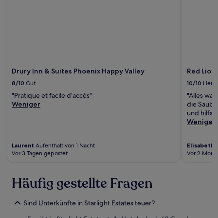
Drury Inn & Suites Phoenix Happy Valley
Red Lion
8/10
Gut
10/10
Herv
"Pratique et facile d’accès"
"Alles war
Weniger
die Sauber
und hilfsb
Weniger
Laurent
Aufenthalt von 1 Nacht
Elisabeth
A
Vor 3 Tagen gepostet
Vor 2 Mona
Häufig gestellte Fragen
Sind Unterkünfte in Starlight Estates teuer?