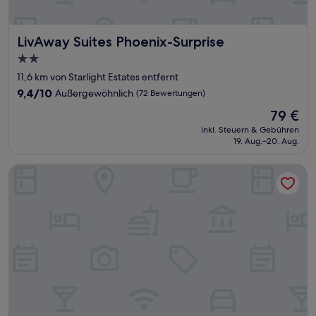
LivAway Suites Phoenix-Surprise
LivAway Suites Phoenix-Surprise
2.0-
Sterne-
11,6 km von Starlight Estates entfernt
Unterkunft
9.4
9,4/10
Außergewöhnlich
(72 Bewertungen)
von
Der
79 €
10,
Preis
Außergewöhnlich,
inkl. Steuern & Gebühren
beträgt
19. Aug.–20. Aug.
(72
79 €
Bewertungen)
Hampton Inn & Suites Phoenix North/Happy Valley