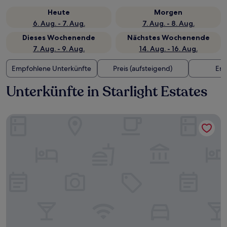
Heute
Morgen
6. Aug. - 7. Aug.
7. Aug. - 8. Aug.
Dieses Wochenende
Nächstes Wochenende
7. Aug. - 9. Aug.
14. Aug. - 16. Aug.
Empfohlene Unterkünfte
Preis (aufsteigend)
Ent
Unterkünfte in Starlight Estates
Springhill Suites By Marriott Phoenix Glendale Peoria