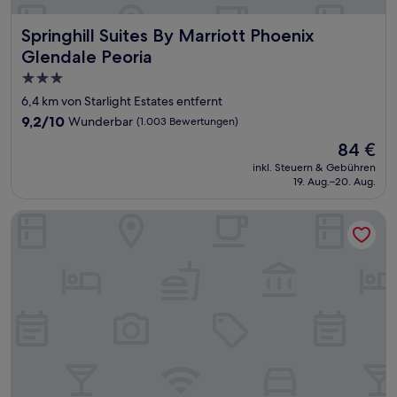
Springhill Suites By Marriott Phoenix Glendale Peoria
Springhill Suites By Marriott Phoenix
Glendale Peoria
3.0-
Sterne-
6,4 km von Starlight Estates entfernt
Unterkunft
9.2
9,2/10
Wunderbar
(1.003 Bewertungen)
von
Der
84 €
10,
Preis
Wunderbar,
inkl. Steuern & Gebühren
beträgt
19. Aug.–20. Aug.
(1.003
84 €
Bewertungen)
Holiday Inn Express Hotel & Suites PEORIA NORTH - GLEN