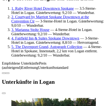
1. Ruby River Hotel Downtown Spokane
— 3.5-Sterne-
Hotel in Logan. Gästebewertung: 9,2/10 — Wunderbar.
2. Courtyard by Marriott Spokane Downtown at the
Convention Ctr
— 3-Sterne-Hotel in Logan. Gästebewertung:
9,0/10 — Wunderbar.
3. Marianna Stoltz House
— 4-Sterne-Hotel in Logan.
Gästebewertung: 9,2/10 — Wunderbar.
4. Fairfield Inn & Suites Spokane Downtown
— 3-Sterne-
Hotel in Logan. Gästebewertung: 8,8/10 — Hervorragend.
5. The Davenport Grand, Autograph Collection
— 4-Sterne-
Hotel in Spokane, Innenstadt, 2,2 km von Logan entfernt.
Gästebewertung: 9,2/10 — Wunderbar.
Empfohlene Unterkünfte
Preis
(aufsteigend)
Entfernung
Unterkunftsstandard
Unterkünfte in Logan