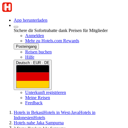
App herunterladen
Sichere dir Sofortrabatte dank Preisen für Mitglieder
Anmelden
Mehr zu Hotels.com Rewards
Posteingang
Reisen buchen
Hilfe
Deutsch · EUR · DE
Unterkunft registrieren
Meine Reisen
Feedback
Hotels in Bekasi
Hotels in West-Java
Hotels in
Indonesien
Hotels
Hotels nahe Jaka Sampurna