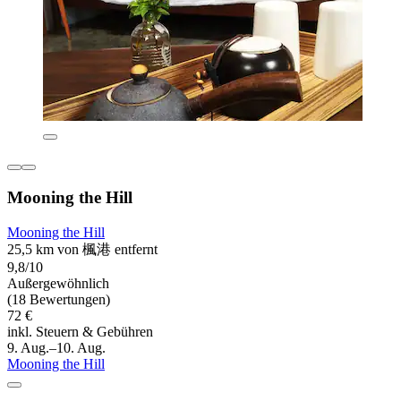
Mooning the Hill
Mooning the Hill
25,5 km von 楓港 entfernt
9,8/10
Außergewöhnlich
(18 Bewertungen)
72 €
inkl. Steuern & Gebühren
9. Aug.–10. Aug.
Mooning the Hill