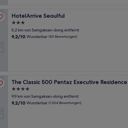
HotelArrive Seoulful
HotelArrive Seoulful
3.0-
Sterne-
5,2 km von Samgaksan-dong entfernt
Unterkunft
9.2
9,2/10
Wunderbar
(50 Bewertungen)
von
10,
Wunderbar,
(50
Bewertungen)
The Classic 500 Pentaz Executive Residence
The Classic 500 Pentaz Executive Residence
4.0-
Sterne-
9,9 km von Samgaksan-dong entfernt
Unterkunft
9.2
9,2/10
Wunderbar
(1.004 Bewertungen)
von
10,
Wunderbar,
(1.004