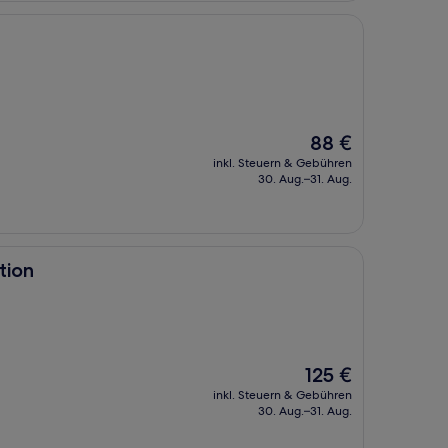
Der
88 €
Preis
inkl. Steuern & Gebühren
beträgt
30. Aug.–31. Aug.
88 €
tion
Der
125 €
Preis
inkl. Steuern & Gebühren
beträgt
30. Aug.–31. Aug.
125 €