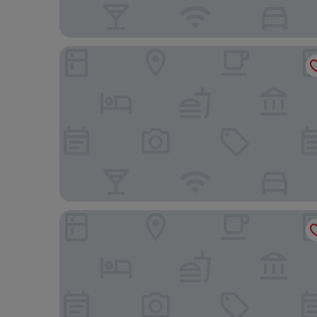
Four Points by Sheraton Josun, Seoul Station
Roynet Hotel Seoul Mapo