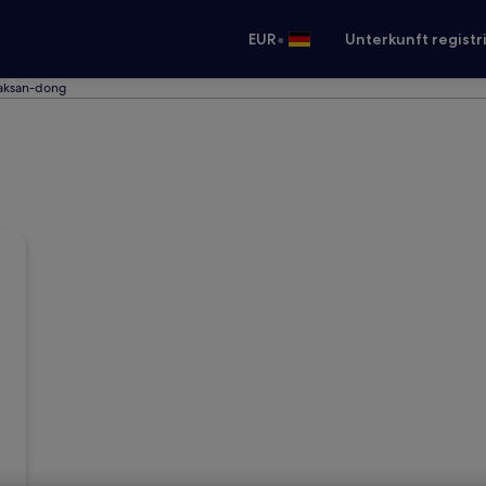
•
EUR
Unterkunft registr
aksan-dong