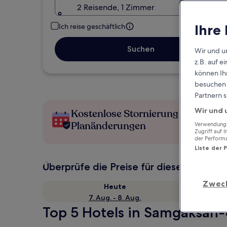
2 Reisende, 1 Zimmer
Ihre
Ich reise geschäftlich
Suchen
Wir und u
z.B. auf 
können Ihr
besuchen S
Partnern s
Wir und 
Kostenlose Stornierung bei
Planänderungen
Verwendung g
Zugriff auf 
der Perform
Liste der 
Überprüfe die Preise für diese Daten
Zwec
Heute
7. Aug. - 8. Aug.
Top 5 Hotels in Samgaksan-