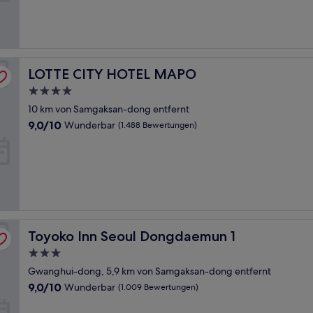
(1.152
Bewertungen)
LOTTE CITY HOTEL MAPO
LOTTE CITY HOTEL MAPO
4.0-
Sterne-
10 km von Samgaksan-dong entfernt
Unterkunft
9.0
9,0/10
Wunderbar
(1.488 Bewertungen)
von
10,
Wunderbar,
(1.488
Bewertungen)
Toyoko Inn Seoul Dongdaemun 1
Toyoko Inn Seoul Dongdaemun 1
3.0-
Sterne-
Gwanghui-dong, 5,9 km von Samgaksan-dong entfernt
Unterkunft
9.0
9,0/10
Wunderbar
(1.009 Bewertungen)
von
10,