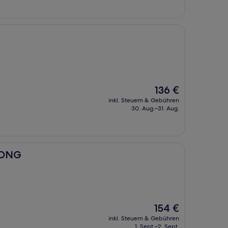
Der
136 €
Preis
inkl. Steuern & Gebühren
beträgt
30. Aug.–31. Aug.
136 €
DONG
Der
154 €
Preis
inkl. Steuern & Gebühren
beträgt
1. Sept.–2. Sept.