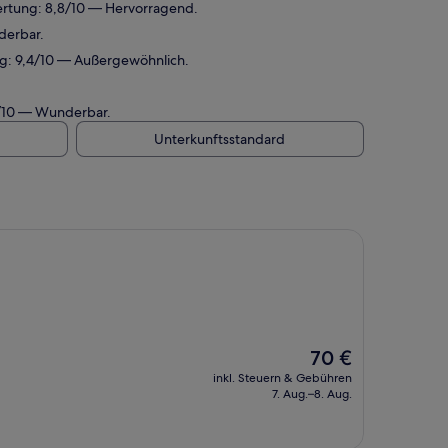
rtung: 8,8/10 — Hervorragend.
derbar.
g: 9,4/10 — Außergewöhnlich.
2/10 — Wunderbar.
Unterkunftsstandard
Der
70 €
Preis
inkl. Steuern & Gebühren
beträgt
7. Aug.–8. Aug.
70 €