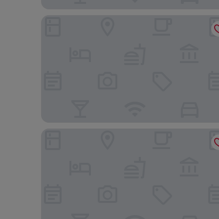
HotelArrive Seoulful
The Classic 500 Pentaz Executive Residence