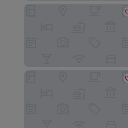
N285 Hotel Insadong
Orakai Daehakro Hotel, BW Signature Collection