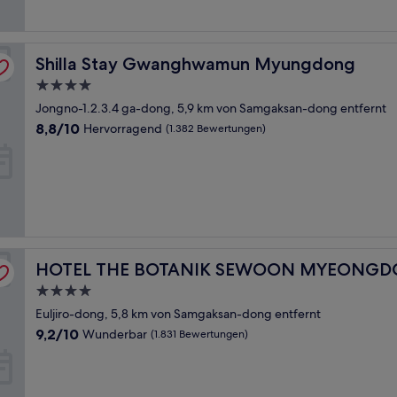
Bewertungen)
Shilla Stay Gwanghwamun Myungdong
Shilla Stay Gwanghwamun Myungdong
4.0-
Sterne-
Jongno-1.2.3.4 ga-dong, 5,9 km von Samgaksan-dong entfernt
Unterkunft
8.8
8,8/10
Hervorragend
(1.382 Bewertungen)
von
10,
Hervorragend,
(1.382
Bewertungen)
HOTEL THE BOTANIK SEWOON MYEONGDONG
HOTEL THE BOTANIK SEWOON MYEONG
4.0-
Sterne-
Euljiro-dong, 5,8 km von Samgaksan-dong entfernt
Unterkunft
9.2
9,2/10
Wunderbar
(1.831 Bewertungen)
von
10,
Wunderbar,
(1.831