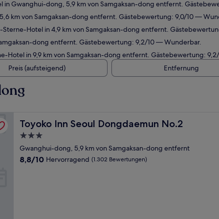
l in Gwanghui-dong, 5,9 km von Samgaksan-dong entfernt. Gästebewe
 5,6 km von Samgaksan-dong entfernt. Gästebewertung: 9,0/10 — Wun
-Sterne-Hotel in 4,9 km von Samgaksan-dong entfernt. Gästebewertun
Samgaksan-dong entfernt. Gästebewertung: 9,2/10 — Wunderbar.
e-Hotel in 9,9 km von Samgaksan-dong entfernt. Gästebewertung: 9,
Preis (aufsteigend)
Entfernung
dong
Toyoko Inn Seoul Dongdaemun No.2
Toyoko Inn Seoul Dongdaemun No.2
3.0-
Sterne-
Gwanghui-dong, 5,9 km von Samgaksan-dong entfernt
Unterkunft
8.8
8,8/10
Hervorragend
(1.302 Bewertungen)
von
10,
Hervorragend,
(1.302
Bewertungen)