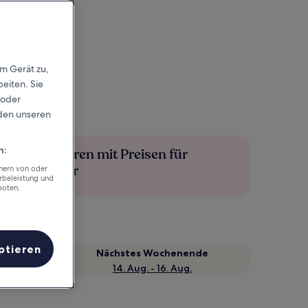
em Gerät zu,
eiten. Sie
 oder
rden unseren
n:
Mehr sparen mit Preisen für
Mitglieder
chern von oder
rbeleistung und
boten.
ptieren
Nächstes Wochenende
14. Aug. - 16. Aug.