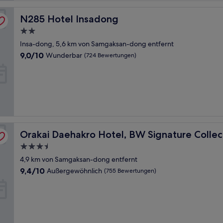
N285 Hotel Insadong
N285 Hotel Insadong
2.0-
Sterne-
Insa-dong, 5,6 km von Samgaksan-dong entfernt
Unterkunft
9.0
9,0/10
Wunderbar
(724 Bewertungen)
von
10,
Wunderbar,
(724
Bewertungen)
Orakai Daehakro Hotel, BW Signature Collection
Orakai Daehakro Hotel, BW Signature Collec
3.5-
Sterne-
4,9 km von Samgaksan-dong entfernt
Unterkunft
9.4
9,4/10
Außergewöhnlich
(755 Bewertungen)
von
10,
Außergewöhnlich,
(755
Bewertungen)