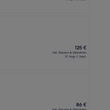
154 €
Der
125 €
Preis
inkl. Steuern & Gebühren
beträgt
31. Aug.–1. Sept.
125 €
Der
86 €
Preis
inkl. Steuern & Gebühren