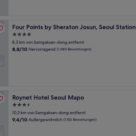
Bewertungen)
Four Points by Sheraton Josun, Seoul Station
Four Points by Sheraton Josun, Seoul Station
4.0-
Sterne-
8,3 km von Samgaksan-dong entfernt
Unterkunft
8.8
8,8/10
Hervorragend
(1.380 Bewertungen)
von
10,
Hervorragend,
(1.380
Bewertungen)
Roynet Hotel Seoul Mapo
Roynet Hotel Seoul Mapo
3.5-
Sterne-
10,3 km von Samgaksan-dong entfernt
Unterkunft
9.4
9,4/10
Außergewöhnlich
(1.152 Bewertungen)
von
10,
Außergewöhnlich,