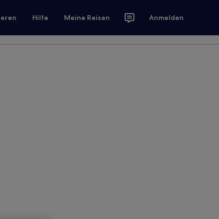
ieren
Hilfe
Meine Reisen
Anmelden