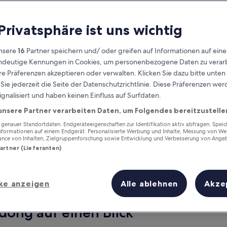
 Privatsphäre ist uns wichtig
nsere
16
Partner speichern und/ oder greifen auf Informationen auf ein
eindeutige Kennungen in Cookies, um personenbezogene Daten zu verarb
e Präferenzen akzeptieren oder verwalten. Klicken Sie dazu bitte unten
ie jederzeit die Seite der Datenschutzrichtlinie. Diese Präferenzen we
ignalisiert und haben keinen Einfluss auf Surfdaten.
unsere Partner verarbeiten Daten, um Folgendes bereitzustelle
Verdiene Prämien für jede
wahrgenommene Übernachtung
enauer Standortdaten. Endgeräteeigenschaften zur Identifikation aktiv abfragen. Spei
Informationen auf einem Endgerät. Personalisierte Werbung und Inhalte, Messung von We
ance von Inhalten, Zielgruppenforschung sowie Entwicklung und Verbesserung von Ange
Partner (Lieferanten)
ke anzeigen
Alle ablehnen
Akze
Morgen
Dieses Wochenende
8. Aug. - 9. Aug.
7. Aug. - 9. Aug.
dong auf einen Blick