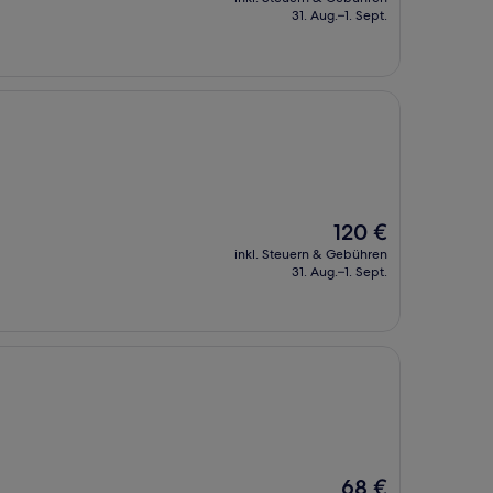
beträgt
31. Aug.–1. Sept.
86 €
Der
120 €
Preis
inkl. Steuern & Gebühren
beträgt
31. Aug.–1. Sept.
120 €
Der
68 €