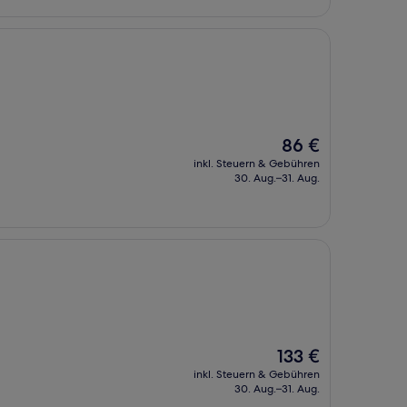
Der
86 €
Preis
inkl. Steuern & Gebühren
beträgt
30. Aug.–31. Aug.
86 €
Der
133 €
Preis
inkl. Steuern & Gebühren
beträgt
30. Aug.–31. Aug.
133 €