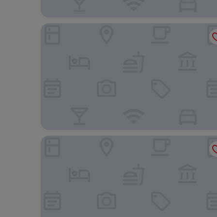
Shilla Stay Gwanghwamun Myungdong
HOTEL THE BOTANIK SEWOON MYEONGDONG