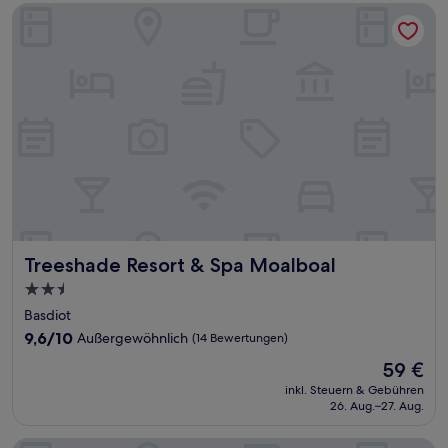
Treeshade Resort & Spa Moalboal
Treeshade Resort & Spa Moalboal
Treeshade Resort & Spa Moalboal
2.5-
Sterne-
Basdiot
Unterkunft
9.6
9,6/10
Außergewöhnlich
(14 Bewertungen)
von
Der
59 €
10,
Preis
Außergewöhnlich,
inkl. Steuern & Gebühren
beträgt
26. Aug.–27. Aug.
(14
59 €
Bewertungen)
Parrot Resort Moalboal