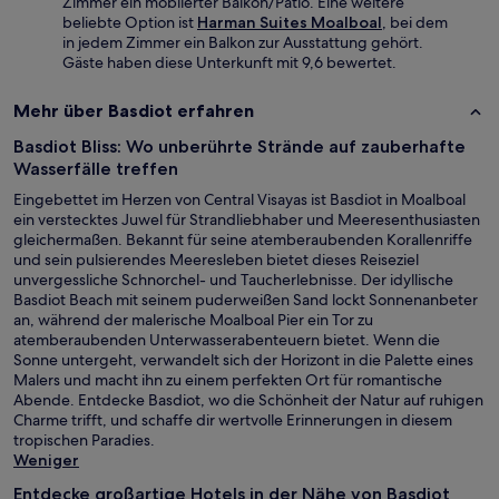
Zimmer ein möblierter Balkon/Patio. Eine weitere
beliebte Option ist
Harman Suites Moalboal
, bei dem
in jedem Zimmer ein Balkon zur Ausstattung gehört.
Gäste haben diese Unterkunft mit 9,6 bewertet.
Mehr über Basdiot erfahren
Basdiot Bliss: Wo unberührte Strände auf zauberhafte
Wasserfälle treffen
Eingebettet im Herzen von Central Visayas ist Basdiot in Moalboal
ein verstecktes Juwel für Strandliebhaber und Meeresenthusiasten
gleichermaßen. Bekannt für seine atemberaubenden Korallenriffe
und sein pulsierendes Meeresleben bietet dieses Reiseziel
unvergessliche Schnorchel- und Taucherlebnisse. Der idyllische
Basdiot Beach mit seinem puderweißen Sand lockt Sonnenanbeter
an, während der malerische Moalboal Pier ein Tor zu
atemberaubenden Unterwasserabenteuern bietet. Wenn die
Sonne untergeht, verwandelt sich der Horizont in die Palette eines
Malers und macht ihn zu einem perfekten Ort für romantische
Abende. Entdecke Basdiot, wo die Schönheit der Natur auf ruhigen
Charme trifft, und schaffe dir wertvolle Erinnerungen in diesem
tropischen Paradies.
Weniger
Entdecke großartige Hotels in der Nähe von Basdiot