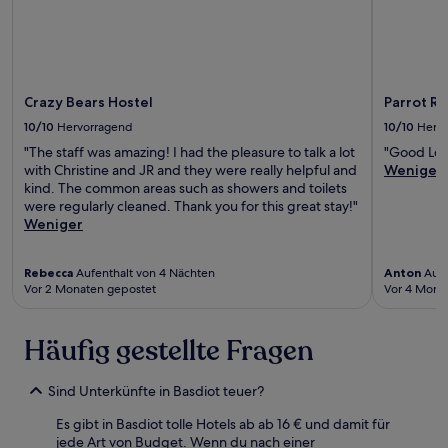
Crazy Bears Hostel
Parrot R
10/10
Hervorragend
10/10
Herv
"The staff was amazing! I had the pleasure to talk a lot
"Good Loc
with Christine and JR and they were really helpful and
Weniger
kind. The common areas such as showers and toilets
were regularly cleaned. Thank you for this great stay!"
Weniger
Rebecca
Aufenthalt von 4 Nächten
Anton
Aufe
Vor 2 Monaten gepostet
Vor 4 Mona
Häufig gestellte Fragen
Sind Unterkünfte in Basdiot teuer?
Es gibt in Basdiot tolle Hotels ab ab 16 € und damit für
jede Art von Budget. Wenn du nach einer