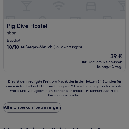
Pig Dive Hostel
Pig Dive Hostel
2.0-
Sterne-
Basdiot
Unterkunft
10.0
10/10
Außergewöhnlich
(35 Bewertungen)
von
Der
39 €
10,
Preis
Außergewöhnlich,
inkl. Steuern & Gebühren
beträgt
16. Aug.–17. Aug.
(35
39 €
Bewertungen)
Dies
Dies ist der niedrigste Preis pro Nacht, der in den letzten 24 Stunden für
einen Aufenthalt mit 1 Übernachtung von 2 Erwachsenen gefunden wurde.
ist
Preise und Verfügbarkeiten können sich ändern. Es können zusätzliche
der
Bedingungen gelten.
niedrigste
Preis
Alle Unterkünfte anzeigen
pro
Nacht,
der
in
den