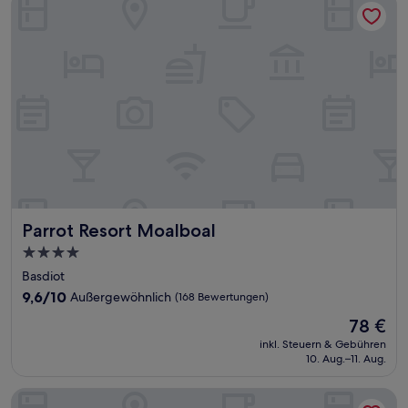
Parrot Resort Moalboal
Parrot Resort Moalboal
4.0-
Sterne-
Basdiot
Unterkunft
9.6
9,6/10
Außergewöhnlich
(168 Bewertungen)
von
Der
78 €
10,
Preis
Außergewöhnlich,
inkl. Steuern & Gebühren
beträgt
10. Aug.–11. Aug.
(168
78 €
Bewertungen)
Coconut Inn