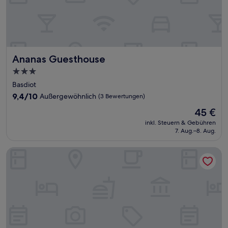
Ananas Guesthouse
Ananas Guesthouse
3.0-
Sterne-
Basdiot
Unterkunft
9.4
9,4/10
Außergewöhnlich
(3 Bewertungen)
von
Der
45 €
10,
Preis
Außergewöhnlich,
inkl. Steuern & Gebühren
beträgt
7. Aug.–8. Aug.
(3
45 €
Bewertungen)
Bluewaves Hostel & Villa Panagsama by Hiverooms