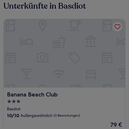
Unterkünfte in Basdiot
Banana Beach Club
Banana Beach Club
Banana Beach Club
3.0-
Sterne-
Basdiot
Unterkunft
10.0
10/10
Außergewöhnlich
(3 Bewertungen)
von
Der
79 €
10,
Preis