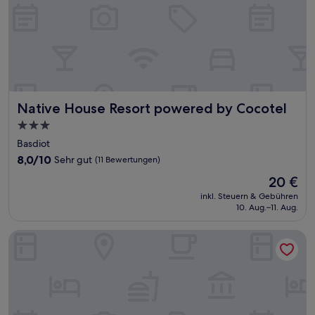
Native House Resort powered by Cocotel
Native House Resort powered by Cocotel
3.0-
Sterne-
Basdiot
Unterkunft
8.0
8,0/10
Sehr gut
(11 Bewertungen)
von
Der
20 €
10,
Preis
Sehr
inkl. Steuern & Gebühren
beträgt
10. Aug.–11. Aug.
gut,
20 €
(11
Bewertungen)
Neptune Diving Resort Moalboal