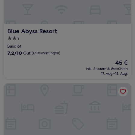
Blue Abyss Resort
Blue Abyss Resort
2.5-
Sterne-
Basdiot
Unterkunft
7.2
7,2/10
Gut
(17 Bewertungen)
von
Der
45 €
10,
Preis
Gut,
inkl. Steuern & Gebühren
beträgt
17. Aug.–18. Aug.
(17
45 €
Bewertungen)
Pig Dive Hostel