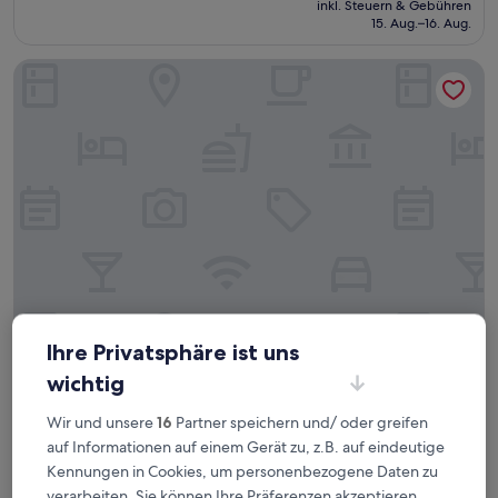
Außergewöhnlich,
inkl. Steuern & Gebühren
beträgt
15. Aug.–16. Aug.
(3
79 €
Bewertungen)
Pescadores Suites Moalboal
Pescadores Suites Moalboal
Pescadores Suites Moalboal
Ihre Privatsphäre ist uns
3.0-
wichtig
Sterne-
Basdiot
Wir und unsere
16
Partner speichern und/ oder greifen
Unterkunft
8.8
8,8/10
Hervorragend
(219 Bewertungen)
auf Informationen auf einem Gerät zu, z.B. auf eindeutige
von
Der
45 €
10,
Kennungen in Cookies, um personenbezogene Daten zu
Preis
Hervorragend,
inkl. Steuern & Gebühren
verarbeiten. Sie können Ihre Präferenzen akzeptieren