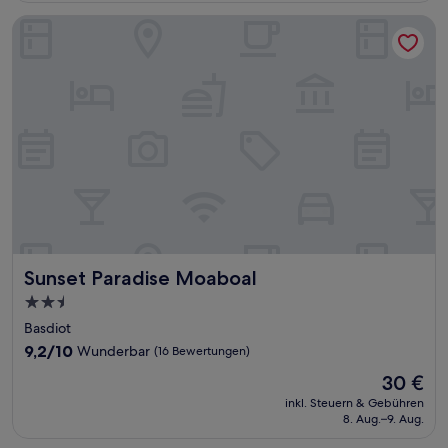
(259
Bewertungen)
Sunset Paradise Moaboal
Sunset Paradise Moaboal
Sunset Paradise Moaboal
2.5-
Sterne-
Basdiot
Unterkunft
9.2
9,2/10
Wunderbar
(16 Bewertungen)
von
Der
30 €
10,
Preis
Wunderbar,
inkl. Steuern & Gebühren
beträgt
8. Aug.–9. Aug.
(16
30 €
Bewertungen)