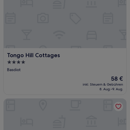
Tongo Hill Cottages
Tongo Hill Cottages
4.0-
Sterne-
Basdiot
Unterkunft
Der
58 €
Preis
inkl. Steuern & Gebühren
beträgt
8. Aug.–9. Aug.
58 €
Native House Resort powered by Cocotel