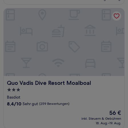
36 €
Bewertungen)
Quo Vadis Dive Resort Moalboal
Quo Vadis Dive Resort Moalboal
Quo Vadis Dive Resort Moalboal
3.0-
Sterne-
Basdiot
Unterkunft
8.4
8,4/10
Sehr gut
(259 Bewertungen)
von
Der
56 €
10,
Preis
Sehr
inkl. Steuern & Gebühren
beträgt
18. Aug.–19. Aug.
gut,
56 €