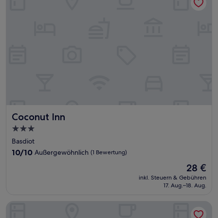
Coconut Inn
Coconut Inn
3.0-
Sterne-
Basdiot
Unterkunft
10.0
10/10
Außergewöhnlich
(1 Bewertung)
von
Der
28 €
10,
Preis
Außergewöhnlich,
inkl. Steuern & Gebühren
beträgt
17. Aug.–18. Aug.
(1
28 €
Bewertung)
Divers Lodge Plumeria