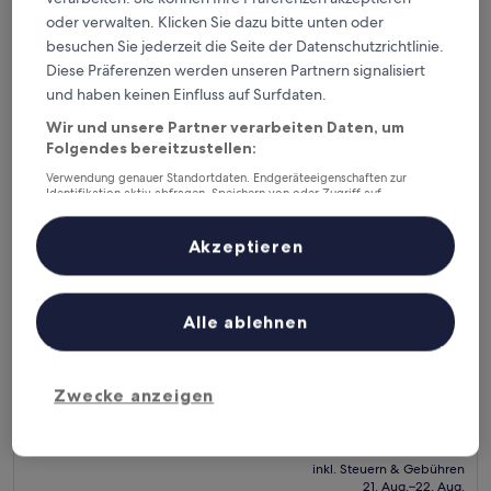
beträgt
9. Aug.–10. Aug.
(219
oder verwalten. Klicken Sie dazu bitte unten oder
45 €
Bewertungen)
besuchen Sie jederzeit die Seite der Datenschutzrichtlinie.
D' Gecko Hotel
Diese Präferenzen werden unseren Partnern signalisiert
und haben keinen Einfluss auf Surfdaten.
Wir und unsere Partner verarbeiten Daten, um
Folgendes bereitzustellen:
Verwendung genauer Standortdaten. Endgeräteeigenschaften zur
Identifikation aktiv abfragen. Speichern von oder Zugriff auf
Informationen auf einem Endgerät. Personalisierte Werbung und
Inhalte, Messung von Werbeleistung und der Performance von Inhalten,
Zielgruppenforschung sowie Entwicklung und Verbesserung von
Akzeptieren
Angeboten.
Liste der Partner (Lieferanten)
Alle ablehnen
D' Gecko Hotel
D' Gecko Hotel
3.0-
Sterne-
Basdiot
Zwecke anzeigen
Unterkunft
8.8
8,8/10
Hervorragend
(259 Bewertungen)
von
Der
36 €
10,
Preis
Hervorragend,
inkl. Steuern & Gebühren
beträgt
21. Aug.–22. Aug.
(259