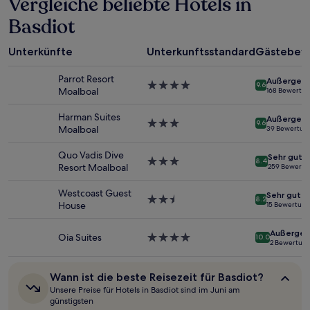
Vergleiche beliebte Hotels in
letzten
Basdiot
24 Stunden
für
einen
Unterkünfte
Unterkunftsstandard
Gästebew
Aufenthalt
mit
Parrot Resort
Außergewö
1 Übernachtung
4.0-
9.6
Moalboal
168 Bewertu
von
Sterne-
2 Erwachsenen
Unterkunft
Harman Suites
Außergewö
gefunden
3.0-
9.6
Moalboal
39 Bewertun
wurde.
Sterne-
Preise
Unterkunft
Quo Vadis Dive
Sehr gut
und
3.0-
8.4
Resort Moalboal
259 Bewertu
Verfügbarkeiten
Sterne-
können
Unterkunft
Westcoast Guest
Sehr gut
sich
2.5-
8.2
House
15 Bewertun
ändern.
Sterne-
Es
Unterkunft
Außergew
können
Oia Suites
4.0-
10.0
2 Bewertun
zusätzliche
Sterne-
Bedingungen
Unterkunft
gelten.
Wann
Wann ist die beste Reisezeit für Basdiot?
ist
Unsere Preise für Hotels in Basdiot sind im Juni am
die
günstigsten
beste