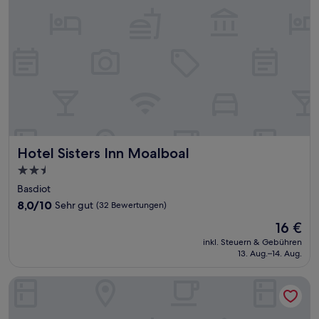
Hotel Sisters Inn Moalboal
Hotel Sisters Inn Moalboal
2.5-
Sterne-
Basdiot
Unterkunft
8.0
8,0/10
Sehr gut
(32 Bewertungen)
von
Der
16 €
10,
Preis
Sehr
inkl. Steuern & Gebühren
beträgt
13. Aug.–14. Aug.
gut,
16 €
(32
Bewertungen)
Harman Suites Moalboal