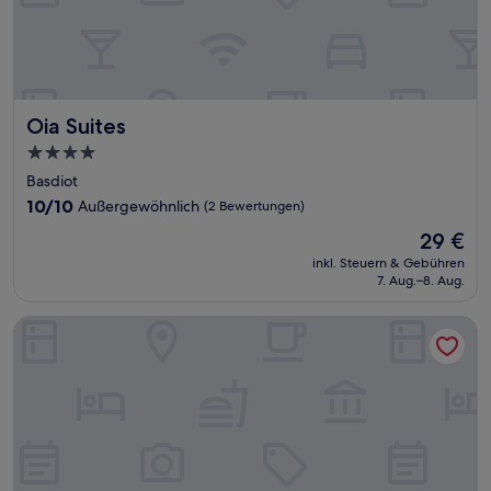
Oia Suites
Oia Suites
4.0-
Sterne-
Basdiot
Unterkunft
10.0
10/10
Außergewöhnlich
(2 Bewertungen)
von
Der
29 €
10,
Preis
Außergewöhnlich,
inkl. Steuern & Gebühren
beträgt
7. Aug.–8. Aug.
(2
29 €
Bewertungen)
Blue Abyss Resort