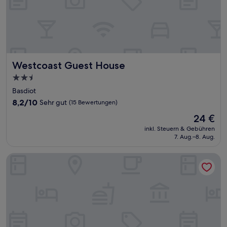
Westcoast Guest House
Westcoast Guest House
2.5-
Sterne-
Basdiot
Unterkunft
8.2
8,2/10
Sehr gut
(15 Bewertungen)
von
Der
24 €
10,
Preis
Sehr
inkl. Steuern & Gebühren
beträgt
7. Aug.–8. Aug.
gut,
24 €
(15
Bewertungen)
Ananas Guesthouse