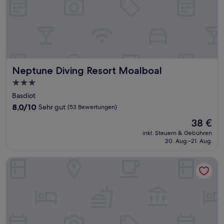
Neptune Diving Resort Moalboal
Neptune Diving Resort Moalboal
3.0-
Sterne-
Basdiot
Unterkunft
8.0
8,0/10
Sehr gut
(53 Bewertungen)
von
Der
38 €
10,
Preis
Sehr
inkl. Steuern & Gebühren
beträgt
20. Aug.–21. Aug.
gut,
38 €
(53
Bewertungen)
Westcoast Guest House