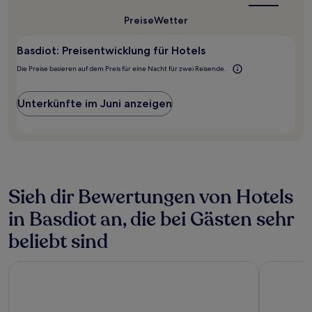
Reisezeit
Preise
Wetter
für
Basdiot?
Basdiot: Preisentwicklung für Hotels
Die Preise basieren auf dem Preis für eine Nacht für zwei Reisende.
Unterkünfte im Juni anzeigen
Sieh dir Bewertungen von Hotels
in Basdiot an, die bei Gästen sehr
beliebt sind
Crazy Bears Hostel
Parrot Res