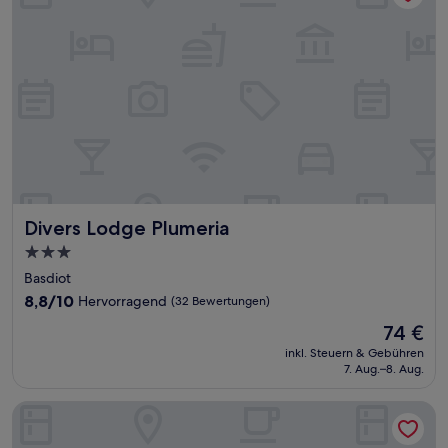
Divers Lodge Plumeria
Divers Lodge Plumeria
3.0-
Sterne-
Basdiot
Unterkunft
8.8
8,8/10
Hervorragend
(32 Bewertungen)
von
Der
74 €
10,
Preis
Hervorragend,
inkl. Steuern & Gebühren
beträgt
7. Aug.–8. Aug.
(32
74 €
Bewertungen)
Hotel Sisters Inn Moalboal