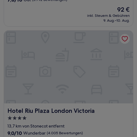
von
Der
92 €
10,
Preis
Gut,
inkl. Steuern & Gebühren
beträgt
9. Aug.–10. Aug.
(3.792
92 €
Bewertungen)
Hotel Riu Plaza London Victoria
Hotel Riu Plaza London Victoria
Hotel Riu Plaza London Victoria
4.0-
Sterne-
13,7 km von Stonecot entfernt
Unterkunft
9.0
9,0/10
Wunderbar
(4.005 Bewertungen)