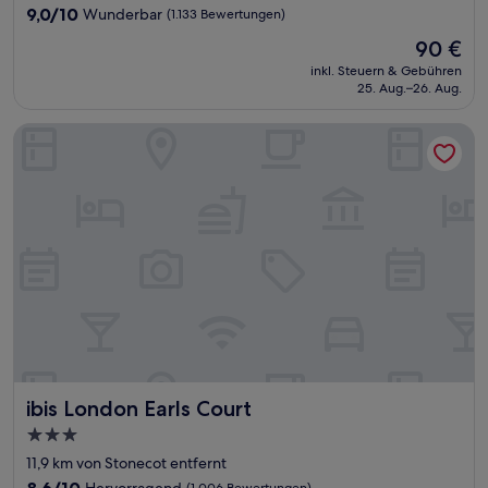
Unterkunft
9.0
9,0/10
Wunderbar
(1.133 Bewertungen)
von
Der
90 €
10,
Preis
Wunderbar,
inkl. Steuern & Gebühren
beträgt
25. Aug.–26. Aug.
(1.133
90 €
Bewertungen)
ibis London Earls Court
ibis London Earls Court
ibis London Earls Court
3.0-
Sterne-
11,9 km von Stonecot entfernt
Unterkunft
8.6