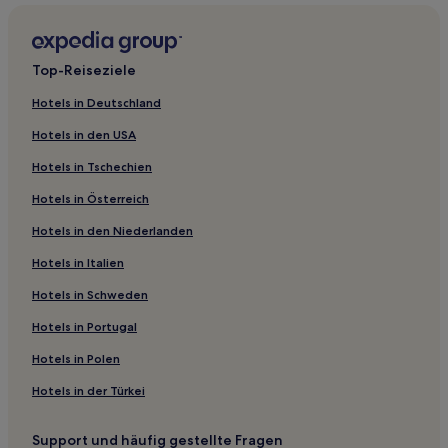
Broad Green: Hotels
Hotels nahe U-Bahn-Station Colliers Wood
Top-Reiseziele
Bedford: Hotels
Hotels in Deutschland
Abbey: Hotels
Hotels in den USA
Cheam: Hotels
Hotels in Tschechien
Hotels nahe Bahnhof Esher
Hotels in Österreich
Hotels nahe Bahnhof Barnes
Hotels in den Niederlanden
Hotels nahe Bahnhof Teddington
Hotels nahe Bahnhof Wandsworth Common
Hotels in Italien
Hotels nahe White Lodge Museum
Hotels in Schweden
Hotels nahe Kingston Hospital
Hotels in Portugal
Norbiton: Hotels
Hotels in Polen
Hotels nahe Bahnhof Thornton Heath
Hotels in der Türkei
Hotels nahe Tram-Station Mitcham
Support und häufig gestellte Fragen
Kingston upon Thames Hotels