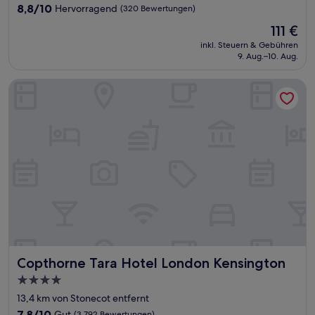
Unterkunft
8.8
8,8/10
Hervorragend
(320 Bewertungen)
von
Der
111 €
10,
Preis
Hervorragend,
inkl. Steuern & Gebühren
beträgt
9. Aug.–10. Aug.
(320
111 €
Bewertungen)
Copthorne Tara Hotel London Kensington
Copthorne Tara Hotel London Kensington
Copthorne Tara Hotel London Kensington
4.0-
Sterne-
13,4 km von Stonecot entfernt
Unterkunft
7.8
7,8/10
Gut
(3.792 Bewertungen)