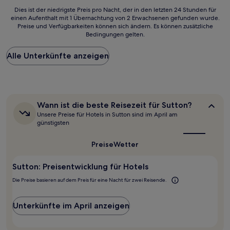
Bewertungen)
Dies
Dies ist der niedrigste Preis pro Nacht, der in den letzten 24 Stunden für
einen Aufenthalt mit 1 Übernachtung von 2 Erwachsenen gefunden wurde.
ist
Preise und Verfügbarkeiten können sich ändern. Es können zusätzliche
der
Bedingungen gelten.
niedrigste
Preis
Alle Unterkünfte anzeigen
pro
Nacht,
der
in
den
letzten
Wann
Wann ist die beste Reisezeit für Sutton?
24 Stunden
ist
Unsere Preise für Hotels in Sutton sind im April am
für
die
günstigsten
beste
einen
Reisezeit
Aufenthalt
Preise
Wetter
für
mit
Sutton?
1 Übernachtung
Sutton: Preisentwicklung für Hotels
von
2 Erwachsenen
Die Preise basieren auf dem Preis für eine Nacht für zwei Reisende.
gefunden
wurde.
Preise
Unterkünfte im April anzeigen
und
Verfügbarkeiten