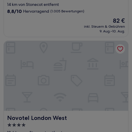
Sterne-
14 km von Stonecot entfernt
Unterkunft
8.8
8,8/10
Hervorragend
(1.005 Bewertungen)
von
Der
82 €
10,
Preis
Hervorragend,
inkl. Steuern & Gebühren
beträgt
9. Aug.–10. Aug.
(1.005
82 €
Bewertungen)
Novotel London West
Novotel London West
Novotel London West
4.0-
Sterne-