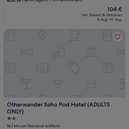
8,6/10
Hervorragend
(1.006 Bewertungen)
von
Der
104 €
10,
Preis
Hervorragend,
inkl. Steuern & Gebühren
beträgt
9. Aug.–10. Aug.
(1.006
104 €
Bewertungen)
Otherwander Soho Pod Hotel (ADULTS ONLY)
Otherwander Soho Pod Hotel (ADULTS ONLY)
Otherwander Soho Pod Hotel (ADULTS
ONLY)
2.0-
Sterne-
16,1 km von Stonecot entfernt