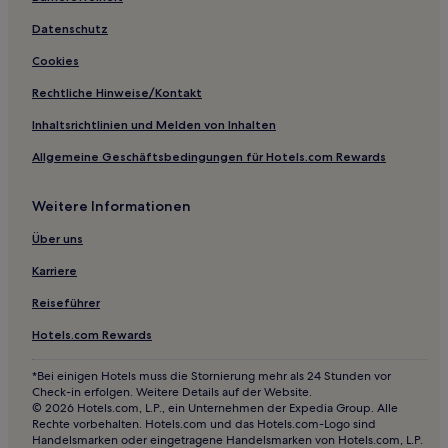
Aparthotels in England
Datenschutz
B&B in England
Cookies
Gasthäuser in England
Rechtliche Hinweise/Kontakt
Lgbtqia-Freundliche nahe Regent Street
Inhaltsrichtlinien und Melden von Inhalten
Business in England
Allgemeine Geschäftsbedingungen für Hotels.com Rewards
Lgbtqia-Freundliche in England
Weitere Informationen
Hotels mit Pool in England
Strand in England
Über uns
Luxus in England
Karriere
Hotels mit Parkplatz in England
Reiseführer
Hotels mit Küchenzeile in England
Hotels.com Rewards
Luxus in Ladbroke Grove
*Bei einigen Hotels muss die Stornierung mehr als 24 Stunden vor
Familien nahe Whitehall
Check-in erfolgen. Weitere Details auf der Website.
© 2026 Hotels.com, L.P., ein Unternehmen der Expedia Group. Alle
Familien in Greater London
Rechte vorbehalten. Hotels.com und das Hotels.com-Logo sind
Handelsmarken oder eingetragene Handelsmarken von Hotels.com, L.P.
Boutique- nahe Sloane Street