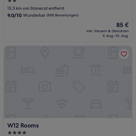
2.0-
Sterne-
13,3 km von Stonecot entfernt
Unterkunft
9.0
9,0/10
Wunderbar
(888 Bewertungen)
von
Der
85 €
10,
Preis
Wunderbar,
inkl. Steuern & Gebühren
beträgt
9. Aug.–10. Aug.
(888
85 €
Bewertungen)
W12 Rooms
W12 Rooms
W12 Rooms
4.0-