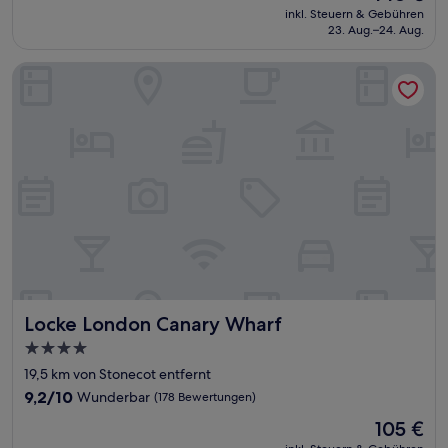
Preis
Außergewöhnlich,
inkl. Steuern & Gebühren
beträgt
23. Aug.–24. Aug.
(1.017
148 €
Bewertungen)
Locke London Canary Wharf
Locke London Canary Wharf
Locke London Canary Wharf
4.0-
Sterne-
19,5 km von Stonecot entfernt
Unterkunft
9.2
9,2/10
Wunderbar
(178 Bewertungen)
von
Der
105 €
10,
Preis