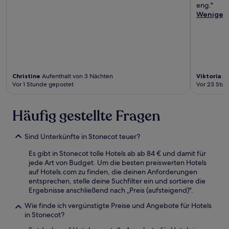
eng."
Weniger
Christine
Aufenthalt von 3 Nächten
Viktoria
Au
Vor 1 Stunde gepostet
Vor 23 Stu
Häufig gestellte Fragen
Sind Unterkünfte in Stonecot teuer?
Es gibt in Stonecot tolle Hotels ab ab 84 € und damit für
jede Art von Budget. Um die besten preiswerten Hotels
auf Hotels.com zu finden, die deinen Anforderungen
entsprechen, stelle deine Suchfilter ein und sortiere die
Ergebnisse anschließend nach „Preis (aufsteigend)".
Wie finde ich vergünstigte Preise und Angebote für Hotels
in Stonecot?