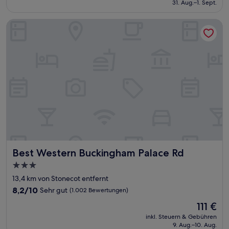
beträgt
31. Aug.–1. Sept.
(5.935
99 €
Bewertungen)
Best Western Buckingham Palace Rd
Best Western Buckingham Palace Rd
Best Western Buckingham Palace Rd
3.0-
Sterne-
13,4 km von Stonecot entfernt
Unterkunft
8.2
8,2/10
Sehr gut
(1.002 Bewertungen)
von
Der
111 €
10,
Preis
Sehr
inkl. Steuern & Gebühren
beträgt
9. Aug.–10. Aug.
gut,