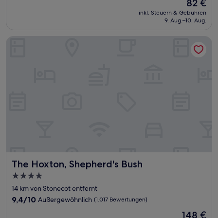
Der
82 €
10,
Preis
Hervorragend,
inkl. Steuern & Gebühren
beträgt
9. Aug.–10. Aug.
(1.031
82 €
Bewertungen)
The Hoxton, Shepherd's Bush
The Hoxton, Shepherd's Bush
The Hoxton, Shepherd's Bush
4.0-
Sterne-
14 km von Stonecot entfernt
Unterkunft
9.4
9,4/10
Außergewöhnlich
(1.017 Bewertungen)
von
Der
148 €
10,