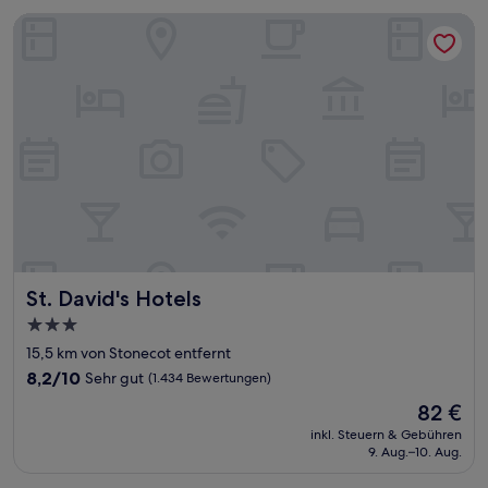
St. David's Hotels
St. David's Hotels
St. David's Hotels
3.0-
Sterne-
15,5 km von Stonecot entfernt
Unterkunft
8.2
8,2/10
Sehr gut
(1.434 Bewertungen)
von
Der
82 €
10,
Preis
Sehr
inkl. Steuern & Gebühren
beträgt
9. Aug.–10. Aug.
gut,
82 €
(1.434