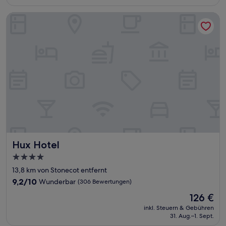
111 €
(1.002
Bewertungen)
Hux Hotel
Hux Hotel
Hux Hotel
4.0-
Sterne-
13,8 km von Stonecot entfernt
Unterkunft
9.2
9,2/10
Wunderbar
(306 Bewertungen)
von
Der
126 €
10,
Preis
Wunderbar,
inkl. Steuern & Gebühren
beträgt
31. Aug.–1. Sept.
(306
126 €
Bewertungen)