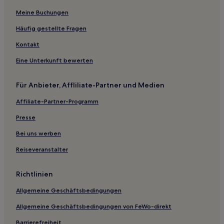
Coombe Hill: Hotels
Meine Buchungen
Hotels nahe Straßenbahnhaltestelle West Croydon
Häufig gestellte Fragen
Hotels nahe Bahnhof Ewell East
Kontakt
Hotels nahe Surbiton Raceway
Eine Unterkunft bewerten
Sutton Hotels
Für Anbieter, Affliliate-Partner und Medien
Hotels nahe Bahnhof Earlsfield
Affiliate-Partner-Programm
Wallington North: Hotels
Gasthäuser in Portland Place
Presse
Aparthotels in Neal Street
Bei uns werben
Aparthotels in London
Reiseveranstalter
Hostels in London
Richtlinien
Ferienwohnungen in London
Allgemeine Geschäftsbedingungen
Ferienwohnungen in Surrey
Allgemeine Geschäftsbedingungen von FeWo-direkt
Ferienwohnungen in South Lambeth
Ferienwohnungen in England
Barrierefreiheit