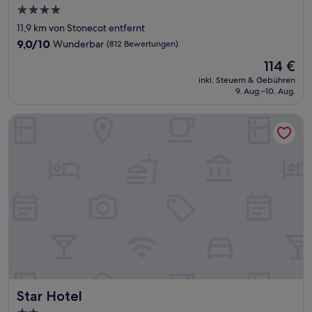
4.0-
Sterne-
11,9 km von Stonecot entfernt
Unterkunft
9.0
9,0/10
Wunderbar
(812 Bewertungen)
von
Der
114 €
10,
Preis
Wunderbar,
inkl. Steuern & Gebühren
beträgt
9. Aug.–10. Aug.
(812
114 €
Bewertungen)
Star Hotel
Star Hotel
Star Hotel