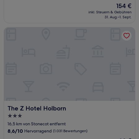
von
Der
154 €
10,
Preis
Wunderbar,
inkl. Steuern & Gebühren
beträgt
31. Aug.–1. Sept.
(4.005
154 €
Bewertungen)
The Z Hotel Holborn
The Z Hotel Holborn
The Z Hotel Holborn
3.0-
Sterne-
16,5 km von Stonecot entfernt
Unterkunft
8.6
8,6/10
Hervorragend
(1.031 Bewertungen)
von