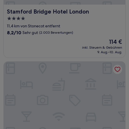
Stamford Bridge Hotel London
Stamford Bridge Hotel London
4.0-
Sterne-
11,4 km von Stonecot entfernt
Unterkunft
8.2
8,2/10
Sehr gut
(2.003 Bewertungen)
von
Der
114 €
10,
Preis
Sehr
inkl. Steuern & Gebühren
beträgt
9. Aug.–10. Aug.
gut,
114 €
(2.003
Bewertungen)
The Chelsea Harbour Hotel & Spa London