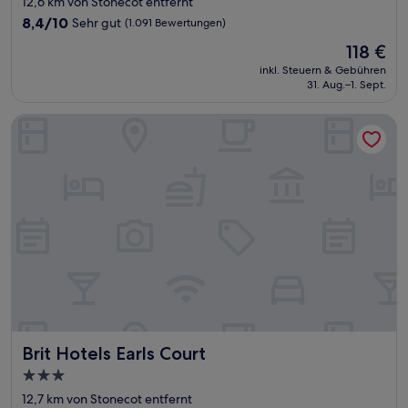
12,6 km von Stonecot entfernt
Unterkunft
8.4
8,4/10
Sehr gut
(1.091 Bewertungen)
von
Der
118 €
10,
Preis
Sehr
inkl. Steuern & Gebühren
beträgt
31. Aug.–1. Sept.
gut,
118 €
(1.091
Bewertungen)
Brit Hotels Earls Court
Brit Hotels Earls Court
Brit Hotels Earls Court
3.0-
Sterne-
12,7 km von Stonecot entfernt