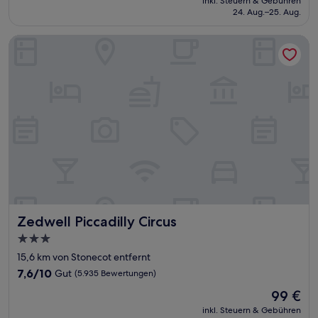
Wunderbar,
inkl. Steuern & Gebühren
beträgt
24. Aug.–25. Aug.
(178
105 €
Bewertungen)
Zedwell Piccadilly Circus
Zedwell Piccadilly Circus
Zedwell Piccadilly Circus
3.0-
Sterne-
15,6 km von Stonecot entfernt
Unterkunft
7.6
7,6/10
Gut
(5.935 Bewertungen)
von
Der
99 €
10,
Preis
Gut,
inkl. Steuern & Gebühren