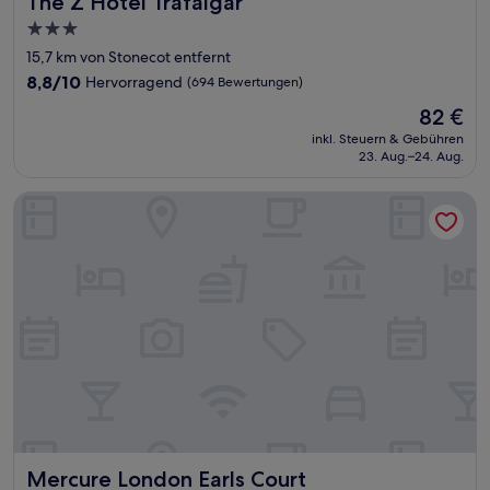
The Z Hotel Trafalgar
3.0-
Sterne-
15,7 km von Stonecot entfernt
Unterkunft
8.8
8,8/10
Hervorragend
(694 Bewertungen)
von
Der
82 €
10,
Preis
Hervorragend,
inkl. Steuern & Gebühren
beträgt
23. Aug.–24. Aug.
(694
82 €
Bewertungen)
Mercure London Earls Court
Mercure London Earls Court
Mercure London Earls Court