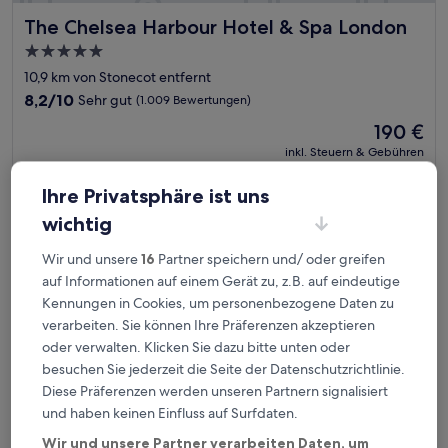
The Chelsea Harbour Hotel & Spa London
The Chelsea Harbour Hotel & Spa London
5.0-
Sterne-
10,9 km von Stonecot entfernt
Unterkunft
8.2
8,2/10
Sehr gut
(1.009 Bewertungen)
von
Der
190 €
10,
Preis
Sehr
inkl. Steuern & Gebühren
beträgt
31. Aug.–1. Sept.
gut,
190 €
(1.009
Ihre Privatsphäre ist uns
Bewertungen)
Hotel Riu Plaza London The Westminster
wichtig
Wir und unsere
16
Partner speichern und/ oder greifen
auf Informationen auf einem Gerät zu, z.B. auf eindeutige
Kennungen in Cookies, um personenbezogene Daten zu
verarbeiten. Sie können Ihre Präferenzen akzeptieren
oder verwalten. Klicken Sie dazu bitte unten oder
besuchen Sie jederzeit die Seite der Datenschutzrichtlinie.
Diese Präferenzen werden unseren Partnern signalisiert
und haben keinen Einfluss auf Surfdaten.
Wir und unsere Partner verarbeiten Daten, um