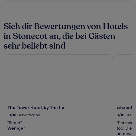
können
sich
ändern.
Es
können
Sieh dir Bewertungen von Hotels
zusätzliche
in Stonecot an, die bei Gästen
Bedingungen
gelten.
sehr beliebt sind
The Tower Hotel, by Thistle
citizenM 
The Tower Hotel, by Thistle
citizenM
10/10
Hervorragend
8/10
Gut
"Super"
"Personal 
Weniger
top. Die Z
unterwegs 