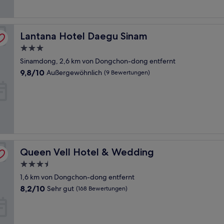
Bewertungen)
Lantana Hotel Daegu Sinam
Lantana Hotel Daegu Sinam
3.0-
Sterne-
Sinamdong, 2,6 km von Dongchon-dong entfernt
Unterkunft
9.8
9,8/10
Außergewöhnlich
(9 Bewertungen)
von
10,
Außergewöhnlich,
(9
Bewertungen)
Queen Vell Hotel & Wedding
Queen Vell Hotel & Wedding
3.5-
Sterne-
1,6 km von Dongchon-dong entfernt
Unterkunft
8.2
8,2/10
Sehr gut
(168 Bewertungen)
von
10,
Sehr
gut,