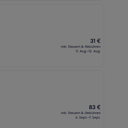
Der
31 €
Preis
inkl. Steuern & Gebühren
beträgt
11. Aug.–12. Aug.
31 €
Der
83 €
Preis
inkl. Steuern & Gebühren
beträgt
6. Sept.–7. Sept.
83 €