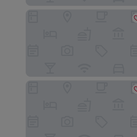
Hotel Midas
Daegu Dongdaegu Station H Avenue Dongdaegu S