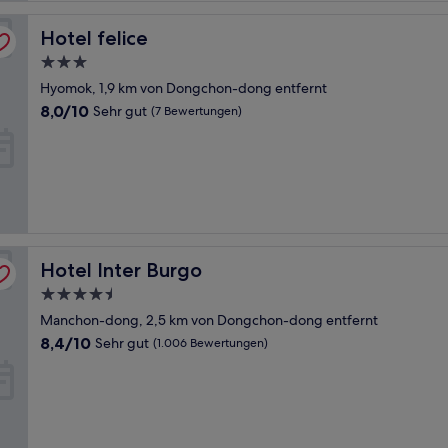
Hotel felice
Hotel felice
3.0-
Sterne-
Hyomok, 1,9 km von Dongchon-dong entfernt
Unterkunft
8.0
8,0/10
Sehr gut
(7 Bewertungen)
von
10,
Sehr
gut,
(7
Bewertungen)
Hotel Inter Burgo
Hotel Inter Burgo
4.5-
Sterne-
Manchon-dong, 2,5 km von Dongchon-dong entfernt
Unterkunft
8.4
8,4/10
Sehr gut
(1.006 Bewertungen)
von
10,
Sehr
gut,
(1.006