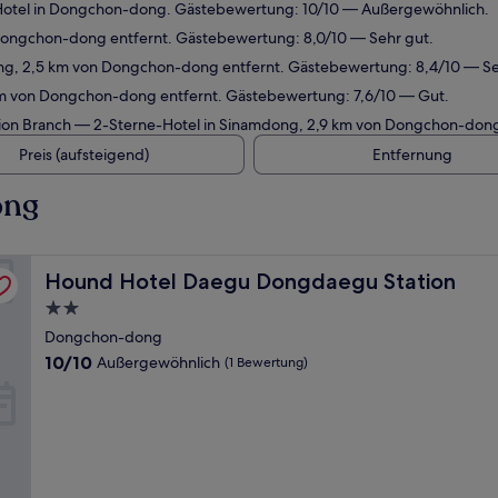
otel in Dongchon-dong. Gästebewertung: 10/10 — Außergewöhnlich.
Dongchon-dong entfernt. Gästebewertung: 8,0/10 — Sehr gut.
g, 2,5 km von Dongchon-dong entfernt. Gästebewertung: 8,4/10 — Se
m von Dongchon-dong entfernt. Gästebewertung: 7,6/10 — Gut.
ion Branch
— 2-Sterne-Hotel in Sinamdong, 2,9 km von Dongchon-dong
Preis (aufsteigend)
Entfernung
ong
Hound Hotel Daegu Dongdaegu Station
Hound Hotel Daegu Dongdaegu Station
2.0-
Sterne-
Dongchon-dong
Unterkunft
10.0
10/10
Außergewöhnlich
(1 Bewertung)
von
10,
Außergewöhnlich,
(1
Bewertung)