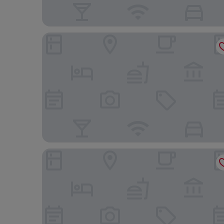
LOL Motel
Browndot Hotel