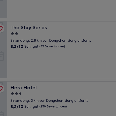
(118
Bewertungen)
The Stay Series
The Stay Series
2.0-
Sterne-
Sinamdong, 2,8 km von Dongchon-dong entfernt
Unterkunft
8.2
8,2/10
Sehr gut
(35 Bewertungen)
von
10,
Sehr
gut,
(35
Bewertungen)
Hera Hotel
Hera Hotel
2.5-
Sterne-
Sinamdong, 3 km von Dongchon-dong entfernt
Unterkunft
8.2
8,2/10
Sehr gut
(259 Bewertungen)
von
10,