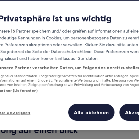
 Privatsphäre ist uns wichtig
nsere
16
Partner speichern und/ oder greifen auf Informationen auf ein
eindeutige Kennungen in Cookies, um personenbezogene Daten zu verarb
e Präferenzen akzeptieren oder verwalten. Klicken Sie dazu bitte unten
ie jederzeit die Seite der Datenschutzrichtlinie. Diese Präferenzen we
ignalisiert und haben keinen Einfluss auf Surfdaten.
unsere Partner verarbeiten Daten, um Folgendes bereitzustelle
Verdiene Prämien für jede
wahrgenommene Übernachtung
enauer Standortdaten. Endgeräteeigenschaften zur Identifikation aktiv abfragen. Spei
Informationen auf einem Endgerät. Personalisierte Werbung und Inhalte, Messung von We
ance von Inhalten, Zielgruppenforschung sowie Entwicklung und Verbesserung von Ange
Partner (Lieferanten)
ke anzeigen
Alle ablehnen
Akze
Morgen
Dieses Wochenende
8. Aug. - 9. Aug.
7. Aug. - 9. Aug.
ong auf einen Blick