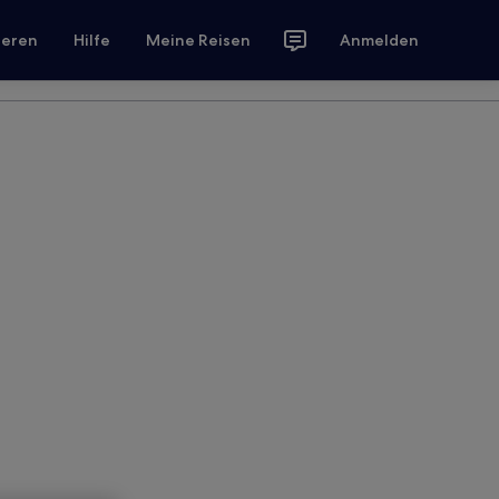
ieren
Hilfe
Meine Reisen
Anmelden