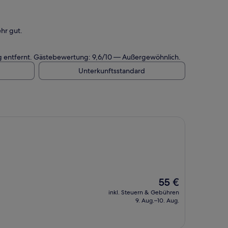
hr gut.
 entfernt. Gästebewertung: 9,6/10 — Außergewöhnlich.
Unterkunftsstandard
Der
55 €
Preis
inkl. Steuern & Gebühren
beträgt
9. Aug.–10. Aug.
55 €