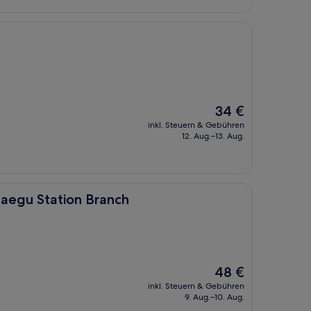
Der
34 €
Preis
inkl. Steuern & Gebühren
beträgt
12. Aug.–13. Aug.
34 €
n Branch
egu Station Branch
Der
48 €
Preis
inkl. Steuern & Gebühren
beträgt
9. Aug.–10. Aug.
48 €