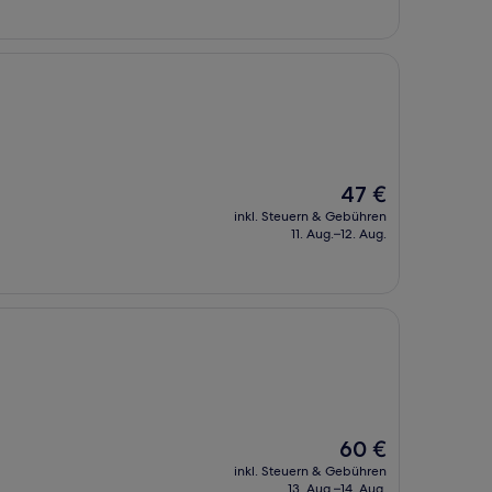
Der
47 €
Preis
inkl. Steuern & Gebühren
beträgt
11. Aug.–12. Aug.
47 €
Der
60 €
Preis
inkl. Steuern & Gebühren
beträgt
13. Aug.–14. Aug.