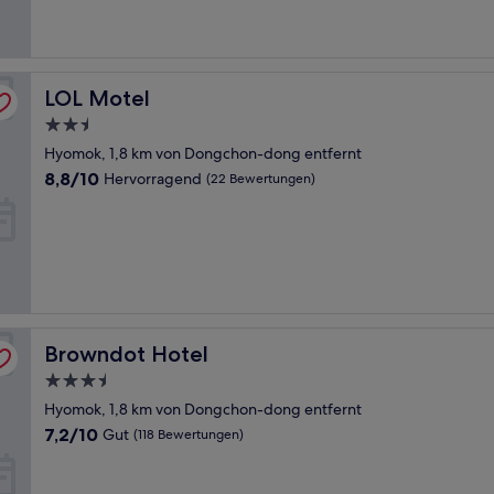
(168
Bewertungen)
LOL Motel
LOL Motel
2.5-
Sterne-
Hyomok, 1,8 km von Dongchon-dong entfernt
Unterkunft
8.8
8,8/10
Hervorragend
(22 Bewertungen)
von
10,
Hervorragend,
(22
Bewertungen)
Browndot Hotel
Browndot Hotel
3.5-
Sterne-
Hyomok, 1,8 km von Dongchon-dong entfernt
Unterkunft
7.2
7,2/10
Gut
(118 Bewertungen)
von
10,
Gut,