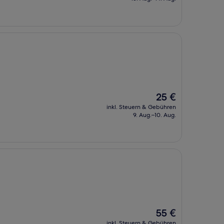
60 €
Der
25 €
Preis
inkl. Steuern & Gebühren
beträgt
9. Aug.–10. Aug.
25 €
Der
55 €
Preis
inkl. Steuern & Gebühren