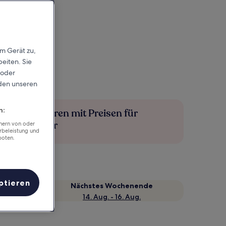
em Gerät zu,
eiten. Sie
 oder
rden unseren
n:
Mehr sparen mit Preisen für
Mitglieder
chern von oder
rbeleistung und
boten.
ptieren
Nächstes Wochenende
14. Aug. - 16. Aug.