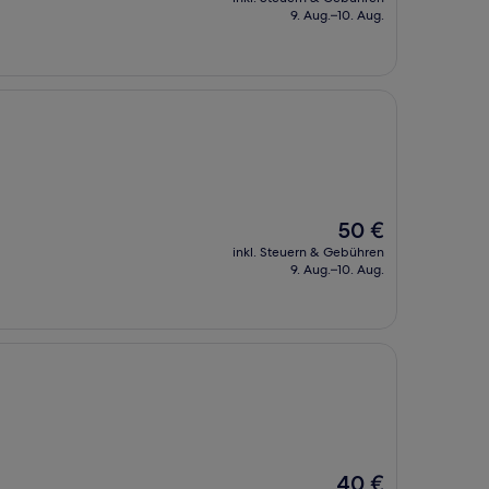
beträgt
9. Aug.–10. Aug.
55 €
Der
50 €
Preis
inkl. Steuern & Gebühren
beträgt
9. Aug.–10. Aug.
50 €
Der
40 €