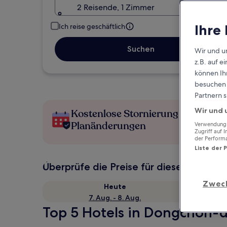
2 Reisende, 1 Zimmer
Ihre
Ich reise geschäftlich
Suchen
Wir und u
z.B. auf 
können Ihr
besuchen S
Partnern s
Wir und 
Kostenlose Stornierung bei
Planänderungen
Verwendung g
Zugriff auf 
der Perform
Liste der 
Überprüfe die Preise für diese Daten
Zwec
Heute
7. Aug. - 8. Aug.
Top 5 Hotels in Dongchon-d