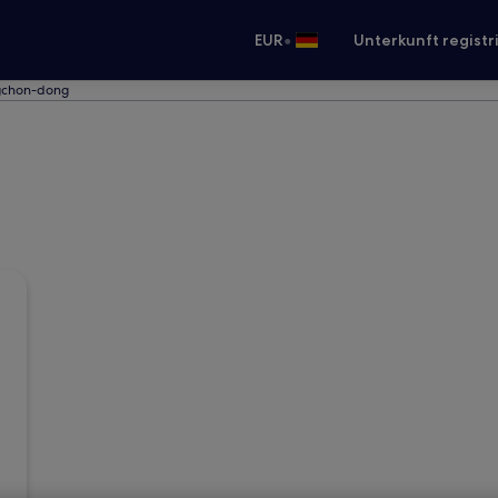
•
EUR
Unterkunft registr
gchon-dong