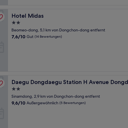
Bewertungen)
Hotel Midas
Hotel Midas
2.0-
Sterne-
Beomeo-dong, 5,1 km von Dongchon-dong entfernt
Unterkunft
7.6
7,6/10
Gut
(14 Bewertungen)
von
10,
Gut,
(14
Bewertungen)
tation Branch
Daegu Dongdaegu Station H Avenue Dongdaegu Statio
Daegu Dongdaegu Station H Avenue Dongda
2.0-
Sterne-
Sinamdong, 2,9 km von Dongchon-dong entfernt
Unterkunft
9.6
9,6/10
Außergewöhnlich
(5 Bewertungen)
von
10,
Außergewöhnlich,
(5