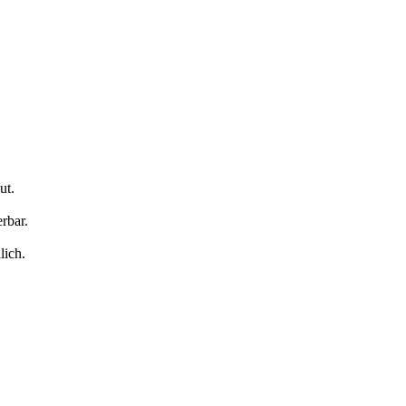
ut.
rbar.
lich.