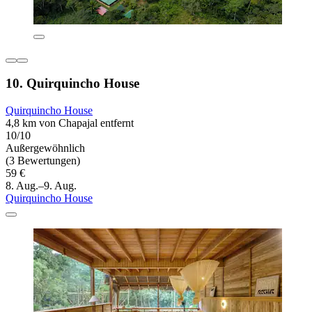
10. Quirquincho House
Quirquincho House
4,8 km von Chapajal entfernt
10/10
Außergewöhnlich
(3 Bewertungen)
59 €
8. Aug.–9. Aug.
Quirquincho House