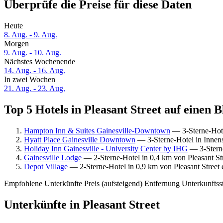
Überprüfe die Preise für diese Daten
Heute
8. Aug. - 9. Aug.
Morgen
9. Aug. - 10. Aug.
Nächstes Wochenende
14. Aug. - 16. Aug.
In zwei Wochen
21. Aug. - 23. Aug.
Top 5 Hotels in Pleasant Street auf einen B
Hampton Inn & Suites Gainesville-Downtown
— 3-Sterne-Hotel
Hyatt Place Gainesville Downtown
— 3-Sterne-Hotel in Innens
Holiday Inn Gainesville - University Center by IHG
— 3-Sterne
Gainesville Lodge
— 2-Sterne-Hotel in 0,4 km von Pleasant St
Depot Village
— 2-Sterne-Hotel in 0,9 km von Pleasant Street
Empfohlene Unterkünfte
Preis (aufsteigend)
Entfernung
Unterkunftss
Unterkünfte in Pleasant Street