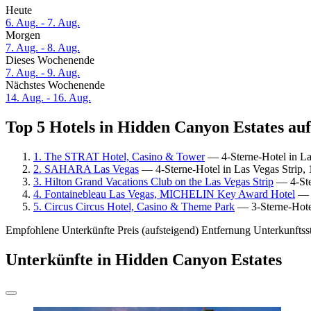
Heute
6. Aug. - 7. Aug.
Morgen
7. Aug. - 8. Aug.
Dieses Wochenende
7. Aug. - 9. Aug.
Nächstes Wochenende
14. Aug. - 16. Aug.
Top 5 Hotels in Hidden Canyon Estates auf
1. The STRAT Hotel, Casino & Tower
— 4-Sterne-Hotel in La
2. SAHARA Las Vegas
— 4-Sterne-Hotel in Las Vegas Strip,
3. Hilton Grand Vacations Club on the Las Vegas Strip
— 4-Ste
4. Fontainebleau Las Vegas, MICHELIN Key Award Hotel
— 5
5. Circus Circus Hotel, Casino & Theme Park
— 3-Sterne-Hotel
Empfohlene Unterkünfte
Preis (aufsteigend)
Entfernung
Unterkunftss
Unterkünfte in Hidden Canyon Estates