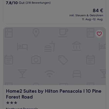
Unterkunft
7.8
7,8/10
Gut
(218 Bewertungen)
von
Der
84 €
10,
Preis
Gut,
inkl. Steuern & Gebühren
beträgt
11. Aug.–12. Aug.
(218
84 €
Bewertungen)
Home2 Suites by Hilton Pensacola I 10 Pine Forest Road
Home2 Suites by Hilton Pensacola I 10 Pine Forest Road
Home2 Suites by Hilton Pensacola I 10 Pine
Forest Road
3.0-
Sterne-
Northwest Pensacola