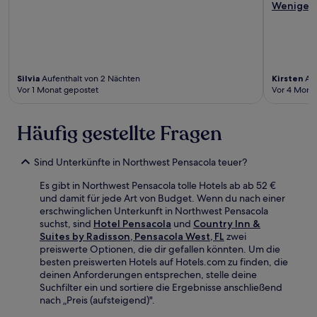
Weniger
Silvia
Aufenthalt von 2 Nächten
Kirsten
Auf
Vor 1 Monat gepostet
Vor 4 Mona
Häufig gestellte Fragen
Sind Unterkünfte in Northwest Pensacola teuer?
Es gibt in Northwest Pensacola tolle Hotels ab ab 52 €
und damit für jede Art von Budget. Wenn du nach einer
erschwinglichen Unterkunft in Northwest Pensacola
suchst, sind
Hotel Pensacola
und
Country Inn &
Suites by Radisson, Pensacola West, FL
zwei
preiswerte Optionen, die dir gefallen könnten. Um die
besten preiswerten Hotels auf Hotels.com zu finden, die
deinen Anforderungen entsprechen, stelle deine
Suchfilter ein und sortiere die Ergebnisse anschließend
nach „Preis (aufsteigend)".