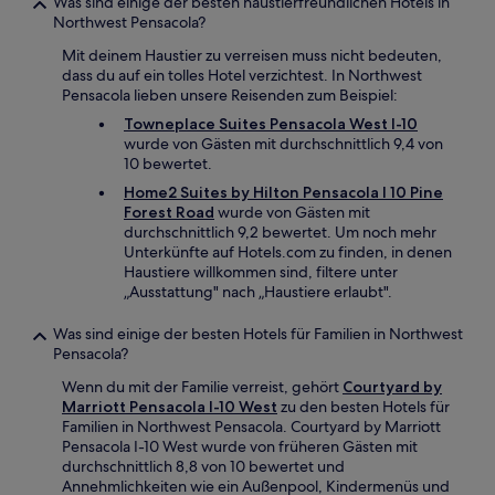
Was sind einige der besten haustierfreundlichen Hotels in
Northwest Pensacola?
Mit deinem Haustier zu verreisen muss nicht bedeuten,
dass du auf ein tolles Hotel verzichtest. In Northwest
Pensacola lieben unsere Reisenden zum Beispiel:
Towneplace Suites Pensacola West I-10
wurde von Gästen mit durchschnittlich 9,4 von
10 bewertet.
Home2 Suites by Hilton Pensacola I 10 Pine
Forest Road
wurde von Gästen mit
durchschnittlich 9,2 bewertet. Um noch mehr
Unterkünfte auf Hotels.com zu finden, in denen
Haustiere willkommen sind, filtere unter
„Ausstattung" nach „Haustiere erlaubt".
Was sind einige der besten Hotels für Familien in Northwest
Pensacola?
Wenn du mit der Familie verreist, gehört
Courtyard by
Marriott Pensacola I-10 West
zu den besten Hotels für
Familien in Northwest Pensacola. Courtyard by Marriott
Pensacola I-10 West wurde von früheren Gästen mit
durchschnittlich 8,8 von 10 bewertet und
Annehmlichkeiten wie ein Außenpool, Kindermenüs und