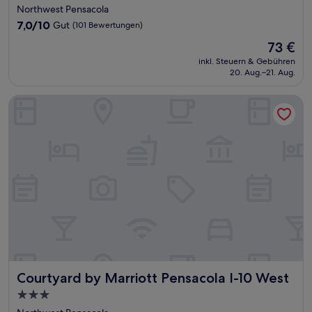
Sterne-
Northwest Pensacola
Unterkunft
7.0
7,0/10
Gut
(101 Bewertungen)
von
Der
73 €
10,
Preis
Gut,
inkl. Steuern & Gebühren
beträgt
20. Aug.–21. Aug.
(101
73 €
Bewertungen)
Courtyard by Marriott Pensacola I-10 West
Courtyard by Marriott Pensacola I-10 West
Courtyard by Marriott Pensacola I-10 West
3.0-
Sterne-