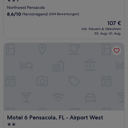
2.5-
Sterne-
Northwest Pensacola
Unterkunft
8.6
8,6/10
Hervorragend
(654 Bewertungen)
von
Der
107 €
10,
Preis
Hervorragend,
inkl. Steuern & Gebühren
beträgt
30. Aug.–31. Aug.
(654
107 €
Bewertungen)
Motel 6 Pensacola, FL - Airport West
Motel 6 Pensacola, FL - Airport West
Motel 6 Pensacola, FL - Airport West
2.0-