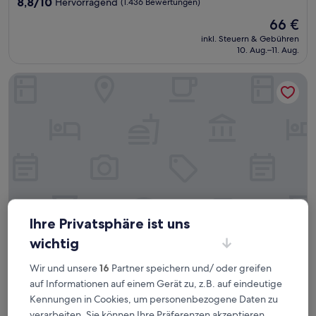
8.8
8,8/10
Hervorragend
(1.436 Bewertungen)
von
Der
66 €
10,
Preis
Hervorragend,
inkl. Steuern & Gebühren
beträgt
10. Aug.–11. Aug.
(1.436
66 €
Bewertungen)
Fairfield by Marriott Inn & Suites Pensacola Pine Forest
Ihre Privatsphäre ist uns
wichtig
Fairfield by Marriott Inn & Suites Pensacola Pine Forest
Fairfield by Marriott Inn & Suites Pensacola
Wir und unsere
16
Partner speichern und/ oder greifen
Pine Forest
auf Informationen auf einem Gerät zu, z.B. auf eindeutige
3.0-
Kennungen in Cookies, um personenbezogene Daten zu
Sterne-
Northwest Pensacola
verarbeiten. Sie können Ihre Präferenzen akzeptieren