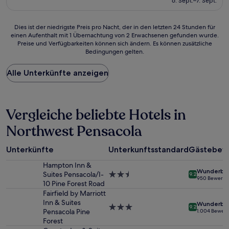
6. Sept.–7. Sept.
108 €
Dies
Dies ist der niedrigste Preis pro Nacht, der in den letzten 24 Stunden für
einen Aufenthalt mit 1 Übernachtung von 2 Erwachsenen gefunden wurde.
ist
Preise und Verfügbarkeiten können sich ändern. Es können zusätzliche
der
Bedingungen gelten.
niedrigste
Preis
Alle Unterkünfte anzeigen
pro
Nacht,
der
in
den
Vergleiche beliebte Hotels in
letzten
Northwest Pensacola
24 Stunden
für
einen
Unterkünfte
Unterkunftsstandard
Gästebew
Aufenthalt
mit
Hampton Inn &
Wunderba
1 Übernachtung
Suites Pensacola/I-
2.5-
9.2
950 Bewertu
von
10 Pine Forest Road
Sterne-
2 Erwachsenen
Unterkunft
Fairfield by Marriott
gefunden
Inn & Suites
Wunderba
3.0-
9.2
wurde.
Pensacola Pine
1.004 Bewer
Sterne-
Preise
Forest
Unterkunft