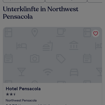
Unterkünfte in Northwest
Pensacola
Hotel Pensacola
Hotel Pensacola
Hotel Pensacola
2.5-
Sterne-
Northwest Pensacola
Unterkunft