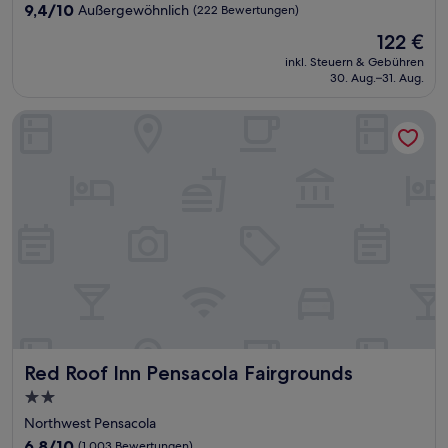
Unterkunft
9.4
9,4/10
Außergewöhnlich
(222 Bewertungen)
von
Der
122 €
10,
Preis
Außergewöhnlich,
inkl. Steuern & Gebühren
beträgt
30. Aug.–31. Aug.
(222
122 €
Bewertungen)
Red Roof Inn Pensacola Fairgrounds
Red Roof Inn Pensacola Fairgrounds
Red Roof Inn Pensacola Fairgrounds
2.0-
Sterne-
Northwest Pensacola
Unterkunft
6.8
6,8/10
(1.003 Bewertungen)