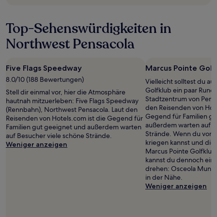
Top-Sehenswürdigkeiten in
Northwest Pensacola
Five Flags Speedway
Marcus Pointe Golf
8.0/10 (188 Bewertungen)
Vielleicht solltest du a
Golfklub ein paar Rund
Stell dir einmal vor, hier die Atmosphäre
Stadtzentrum von Pensa
hautnah mitzuerleben: Five Flags Speedway
den Reisenden von Hote
(Rennbahn), Northwest Pensacola. Laut den
Gegend für Familien gu
Reisenden von Hotels.com ist die Gegend für
außerdem warten auf B
Familien gut geeignet und außerdem warten
Strände. Wenn du vom 
auf Besucher viele schöne Strände.
kriegen kannst und die 
Weniger anzeigen
Marcus Pointe Golfklub
kannst du dennoch ein
drehen: Osceola Municip
in der Nähe.
Weniger anzeigen