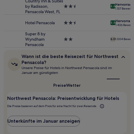
und
Country Inn & Suites
Hervorrag
Verfügbarkeiten
by Radisson,
2.5-
8.6
1.137 Bewert
können
Pensacola West, FL
Sterne-
sich
Unterkunft
Hervorrag
ändern.
Hotel Pensacola
2.5-
8.8
1.436 Bewer
Es
Sterne-
können
Unterkunft
Super 8 by
zusätzliche
Wyndham
2.0-
6.0
1.004 Bewer
Bedingungen
Pensacola
Sterne-
gelten.
Unterkunft
Wann
Wann ist die beste Reisezeit für Northwest
ist
Pensacola?
die
Unsere Preise für Hotels in Northwest Pensacola sind im
beste
Januar am günstigsten
Reisezeit
für
Northwest
Preise
Wetter
Pensacola?
Northwest Pensacola: Preisentwicklung für Hotels
Die Preise basieren auf dem Preis für eine Nacht für zwei Reisende.
Unterkünfte im Januar anzeigen