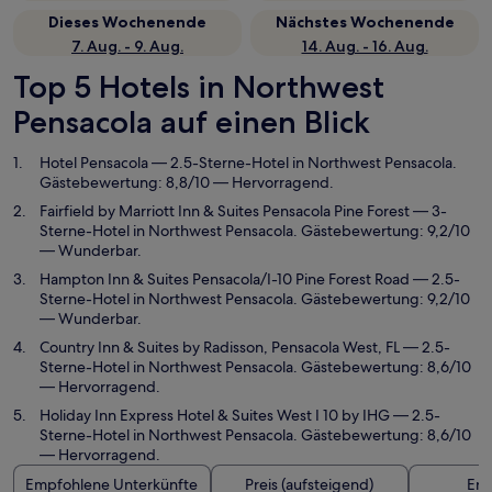
Dieses Wochenende
Nächstes Wochenende
7. Aug. - 9. Aug.
14. Aug. - 16. Aug.
Top 5 Hotels in Northwest
Pensacola auf einen Blick
Hotel Pensacola
— 2.5-Sterne-Hotel in Northwest Pensacola.
Gästebewertung: 8,8/10 — Hervorragend.
Fairfield by Marriott Inn & Suites Pensacola Pine Forest
— 3-
Sterne-Hotel in Northwest Pensacola. Gästebewertung: 9,2/10
— Wunderbar.
Hampton Inn & Suites Pensacola/I-10 Pine Forest Road
— 2.5-
Sterne-Hotel in Northwest Pensacola. Gästebewertung: 9,2/10
— Wunderbar.
Country Inn & Suites by Radisson, Pensacola West, FL
— 2.5-
Sterne-Hotel in Northwest Pensacola. Gästebewertung: 8,6/10
— Hervorragend.
Holiday Inn Express Hotel & Suites West I 10 by IHG
— 2.5-
Sterne-Hotel in Northwest Pensacola. Gästebewertung: 8,6/10
— Hervorragend.
Empfohlene Unterkünfte
Preis (aufsteigend)
Ent