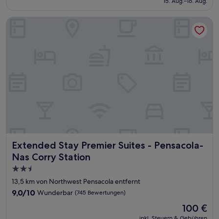
15. Aug.–16. Aug.
gut,
74 €
(276
Bewertungen)
Extended Stay Premier Suites - Pensacola- Nas Corry Statio
Extended Stay Premier Suites - Pensacola- Nas Corry Stat
Extended Stay Premier Suites - Pensacola-
Nas Corry Station
2.5-
Sterne-
13,5 km von Northwest Pensacola entfernt
Unterkunft
9.0
9,0/10
Wunderbar
(745 Bewertungen)
von
Der
100 €
10,
Preis
Wunderbar,
inkl. Steuern & Gebühren