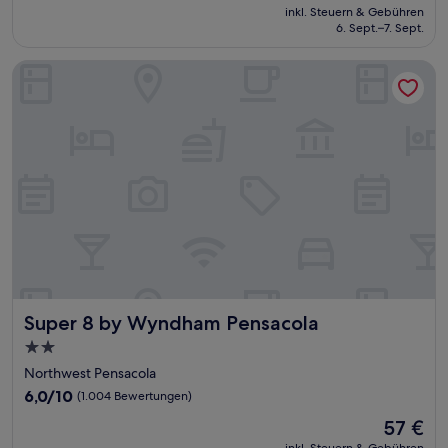
Preis
(759
inkl. Steuern & Gebühren
beträgt
6. Sept.–7. Sept.
Bewertungen)
52 €
Super 8 by Wyndham Pensacola
Super 8 by Wyndham Pensacola
Super 8 by Wyndham Pensacola
2.0-
Sterne-
Northwest Pensacola
Unterkunft
6.0
6,0/10
(1.004 Bewertungen)
von
Der
57 €
10,
Preis
(1.004
inkl. Steuern & Gebühren