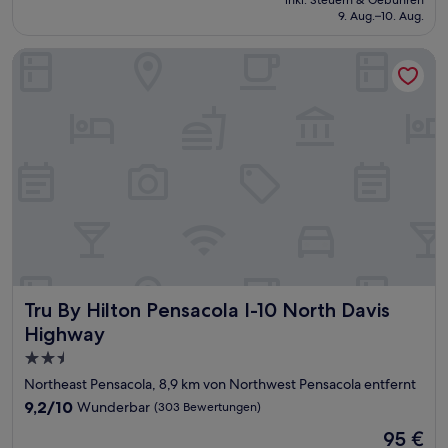
beträgt
9. Aug.–10. Aug.
Bewertungen)
57 €
Tru By Hilton Pensacola I-10 North Davis Highway
Tru By Hilton Pensacola I-10 North Davis Highway
Tru By Hilton Pensacola I-10 North Davis
Highway
2.5-
Sterne-
Northeast Pensacola, 8,9 km von Northwest Pensacola entfernt
Unterkunft
9.2
9,2/10
Wunderbar
(303 Bewertungen)
von
Der
95 €
10,