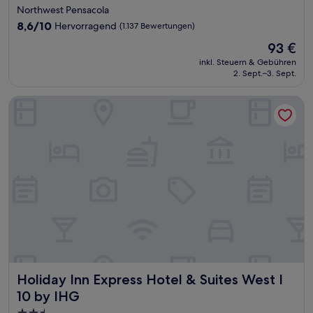
Sterne-
Northwest Pensacola
Unterkunft
8.6
8,6/10
Hervorragend
(1.137 Bewertungen)
von
Der
93 €
10,
Preis
Hervorragend,
inkl. Steuern & Gebühren
beträgt
2. Sept.–3. Sept.
(1.137
93 €
Bewertungen)
Holiday Inn Express Hotel & Suites West I 10 by IHG
Holiday Inn Express Hotel & Suites West I 10 by IHG
Holiday Inn Express Hotel & Suites West I
10 by IHG