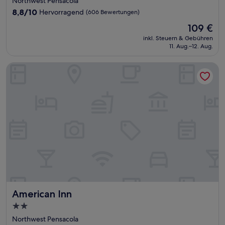
Northwest Pensacola
Unterkunft
8.8
8,8/10
Hervorragend
(606 Bewertungen)
von
Der
109 €
10,
Preis
Hervorragend,
inkl. Steuern & Gebühren
beträgt
11. Aug.–12. Aug.
(606
109 €
Bewertungen)
American Inn
American Inn
American Inn
2.0-
Sterne-
Northwest Pensacola