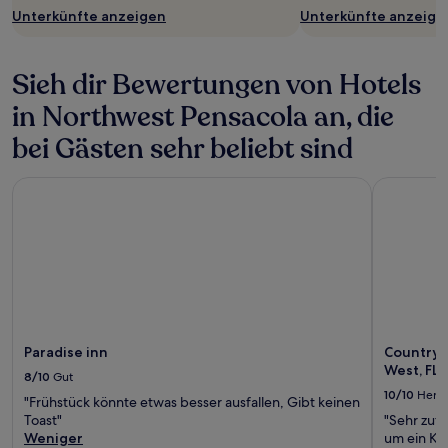
Unterkünfte anzeigen
Unterkünfte anzeige
Sieh dir Bewertungen von Hotels
in Northwest Pensacola an, die
bei Gästen sehr beliebt sind
Paradise inn
Country In
Paradise inn
Country I
West, FL
8/10
Gut
10/10
Herv
"Frühstück könnte etwas besser ausfallen, Gibt keinen
Toast"
"Sehr zufr
Weniger
um ein Kr