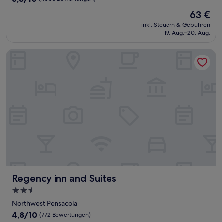
von
Der
63 €
10,
Preis
(1.003
inkl. Steuern & Gebühren
beträgt
19. Aug.–20. Aug.
Bewertungen)
63 €
Regency inn and Suites
Regency inn and Suites
Regency inn and Suites
2.5-
Sterne-
Northwest Pensacola
Unterkunft
4.8
4,8/10
(772 Bewertungen)