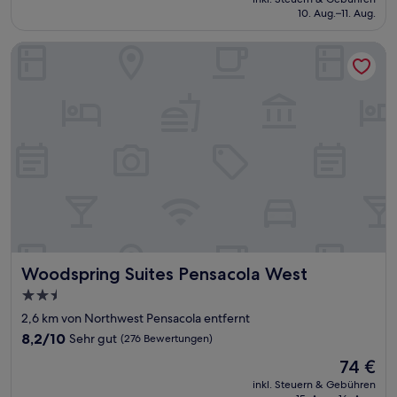
beträgt
10. Aug.–11. Aug.
gut,
70 €
(1.016
Bewertungen)
Woodspring Suites Pensacola West
Woodspring Suites Pensacola West
Woodspring Suites Pensacola West
2.5-
Sterne-
2,6 km von Northwest Pensacola entfernt
Unterkunft
8.2
8,2/10
Sehr gut
(276 Bewertungen)
von
Der
74 €
10,
Preis
Sehr
inkl. Steuern & Gebühren
beträgt