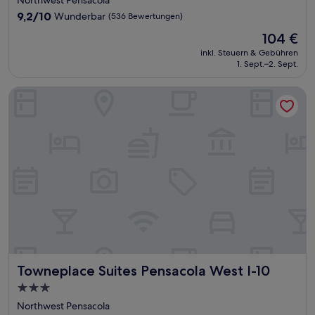
Unterkunft
9.2
9,2/10
Wunderbar
(536 Bewertungen)
von
Der
104 €
10,
Preis
Wunderbar,
inkl. Steuern & Gebühren
beträgt
1. Sept.–2. Sept.
(536
104 €
Bewertungen)
Towneplace Suites Pensacola West I-10
Towneplace Suites Pensacola West I-10
Towneplace Suites Pensacola West I-10
3.0-
Sterne-
Northwest Pensacola