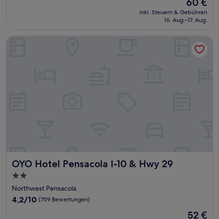
Der
60 €
10,
Preis
(1.005
inkl. Steuern & Gebühren
beträgt
16. Aug.–17. Aug.
Bewertungen)
60 €
OYO Hotel Pensacola I-10 & Hwy 29
OYO Hotel Pensacola I-10 & Hwy 29
OYO Hotel Pensacola I-10 & Hwy 29
2.0-
Sterne-
Northwest Pensacola
Unterkunft
4.2
4,2/10
(759 Bewertungen)
von
Der
52 €
10,