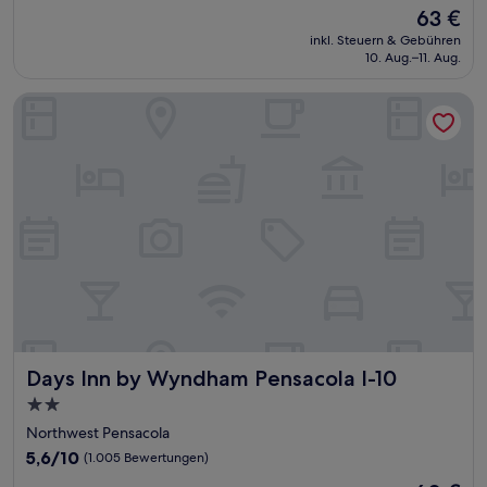
von
Der
63 €
10,
Preis
(772
inkl. Steuern & Gebühren
beträgt
10. Aug.–11. Aug.
Bewertungen)
63 €
Days Inn by Wyndham Pensacola I-10
Days Inn by Wyndham Pensacola I-10
Days Inn by Wyndham Pensacola I-10
2.0-
Sterne-
Northwest Pensacola
Unterkunft
5.6
5,6/10
(1.005 Bewertungen)
von