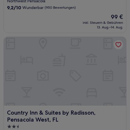
Northwest Pensacola
Unterkunft
9.2
9,2/10
Wunderbar
(950 Bewertungen)
von
Der
99 €
10,
Preis
Wunderbar,
inkl. Steuern & Gebühren
beträgt
13. Aug.–14. Aug.
(950
99 €
Bewertungen)
Country Inn & Suites by Radisson, Pensacola West, FL
Country Inn & Suites by Radisson, Pensacola West, FL
Country Inn & Suites by Radisson,
Pensacola West, FL
2.5-