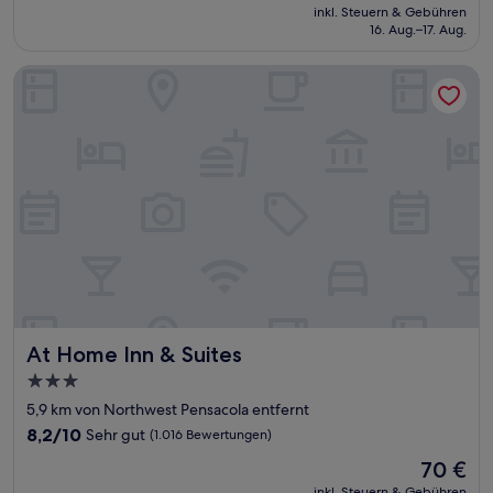
Preis
Wunderbar,
inkl. Steuern & Gebühren
beträgt
16. Aug.–17. Aug.
(303
95 €
Bewertungen)
At Home Inn & Suites
At Home Inn & Suites
At Home Inn & Suites
3.0-
Sterne-
5,9 km von Northwest Pensacola entfernt
Unterkunft
8.2
8,2/10
Sehr gut
(1.016 Bewertungen)
von
Der
70 €
10,
Preis
Sehr
inkl. Steuern & Gebühren