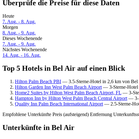
Überprüfe die Preise für diese Daten
Heute
7. Aug. - 8. Aug.
Morgen
8. Aug. - 9. Aug.
Dieses Wochenende
7. Aug. - 9. Aug.
Nächstes Wochenende
14. Aug. - 16. Aug.
Top 5 Hotels in Bel Air auf einen Blick
Hilton Palm Beach PBI
— 3.5-Sterne-Hotel in 2,6 km von Bel 
Hilton Garden Inn West Palm Beach Airport
— 3-Sterne-Hotel 
Home2 Suites by Hilton West Palm Beach Airport, FL
— 3-Ster
Hampton Inn by Hilton West Palm Beach Central Airport
— 3-S
Quality Inn Palm Beach International Airport
— 2.5-Sterne-Hote
Empfohlene Unterkünfte
Preis (aufsteigend)
Entfernung
Unterkunftss
Unterkünfte in Bel Air